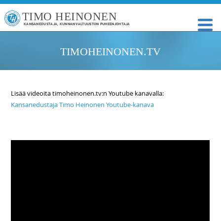
TIMO HEINONEN
KANSANEDUSTAJA, KUNNANVALTUUSTON PUHEENJOHTAJA
TIMOHEINONEN.TV
Lisää videoita timoheinonen.tv:n Youtube kanavalla:
Kansanedustaja Timo Heinonen Youtube-kanava