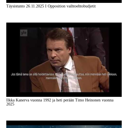
Täysistunto 26.11.2025 I Opposition vaihtoehtobudjetit
Ilkka Kanerva vuonna 1992 ja heti perään Timo Heinonen vuonna
2025