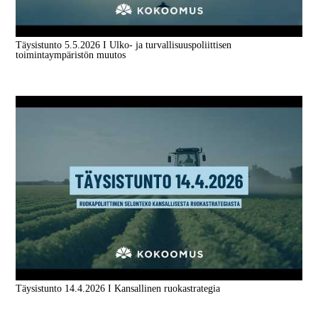
Täysistunto 5.5.2026 I Ulko- ja turvallisuuspoliittisen
toimintaympäristön muutos
Täysistunto 14.4.2026 I Kansallinen ruokastrategia