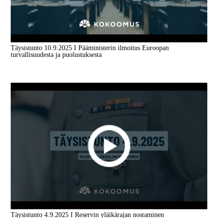
Täysistunto 10.9.2025 I Pääministerin ilmoitus Euroopan
turvallisuudesta ja puolustuksesta
Täysistunto 4.9.2025 I Reservin yläikärajan nostaminen