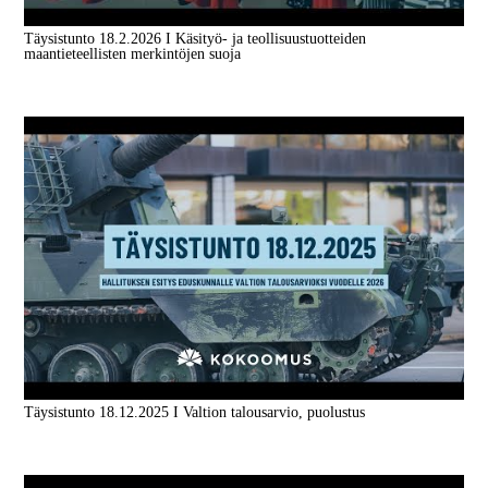
Täysistunto 18.2.2026 I Käsityö- ja teollisuustuotteiden
maantieteellisten merkintöjen suoja
Täysistunto 18.12.2025 I Valtion talousarvio, puolustus