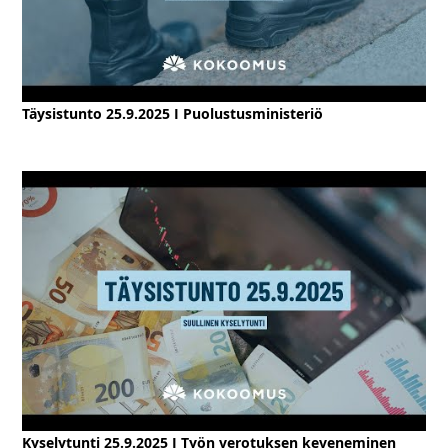
Täysistunto 25.9.2025 I Puolustusministeriö
Kyselytunti 25.9.2025 I Työn verotuksen keveneminen