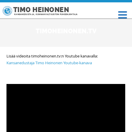
TIMO HEINONEN
KANSANEDUSTAJA, KUNNANVALTUUSTON PUHEENJOHTAJA
TIMOHEINONEN.TV
Lisää videoita timoheinonen.tv:n Youtube kanavalla:
Kansanedustaja Timo Heinonen Youtube-kanava