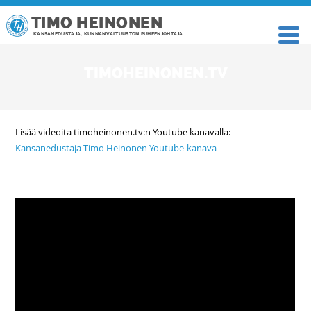
TIMO HEINONEN
KANSANEDUSTAJA, KUNNANVALTUUSTON PUHEENJOHTAJA
TIMOHEINONEN.TV
Lisää videoita timoheinonen.tv:n Youtube kanavalla:
Kansanedustaja Timo Heinonen Youtube-kanava