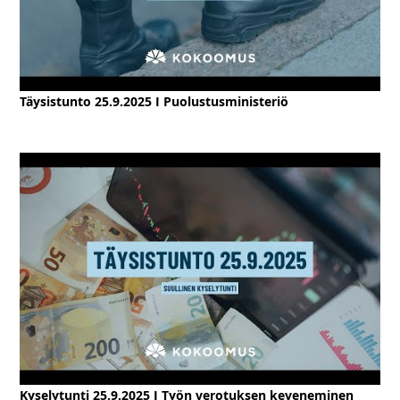
Täysistunto 25.9.2025 I Puolustusministeriö
Kyselytunti 25.9.2025 I Työn verotuksen keveneminen