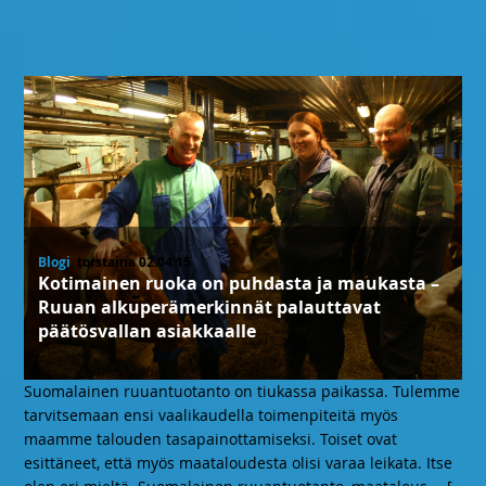
Blogi
, torstaina 02.04.15
Kotimainen ruoka on puhdasta ja maukasta –
Ruuan alkuperämerkinnät palauttavat
päätösvallan asiakkaalle
Suomalainen ruuantuotanto on tiukassa paikassa. Tulemme
tarvitsemaan ensi vaalikaudella toimenpiteitä myös
maamme talouden tasapainottamiseksi. Toiset ovat
esittäneet, että myös maataloudesta olisi varaa leikata. Itse