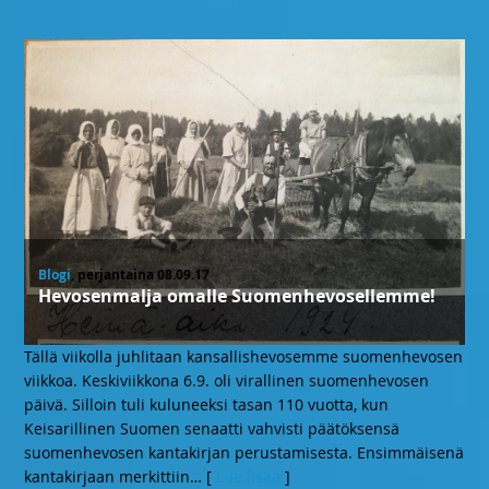
Blogi
, perjantaina 08.09.17
Hevosenmalja omalle Suomenhevosellemme!
Tällä viikolla juhlitaan kansallishevosemme suomenhevosen
viikkoa. Keskiviikkona 6.9. oli virallinen suomenhevosen
päivä. Silloin tuli kuluneeksi tasan 110 vuotta, kun
Keisarillinen Suomen senaatti vahvisti päätöksensä
suomenhevosen kantakirjan perustamisesta. Ensimmäisenä
kantakirjaan merkittiin
… [
Lue lisää
]