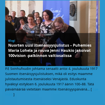
Blogi
, keskiviikkona 15.11.17
Nuorten uusi itsenäisyysjulistus – Puhemies
Maria Lohela ja rouva Jenni Haukio jakoivat
100vision -palkinnon valtiosalissa
P.E Svinhufvudin johtama senaatti antoi 4. joulukuuta 1917
Suomen itsenäisyysjulistuksen, mikä oli esitys maamme
julistautumisesta itsenäiseksi Venäjästä. Eduskunta
hyväksyi esityksen 6. joulukuuta 1917 äänin 100–88. Tätä
päivämäärää vietetään maamme itsenäisyyspäivänä
… [
Lue
lisää
]