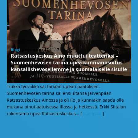
Blogi
, perjantaina 17.11.17
Ratsastuskeskus Aino muuttui teatteriksi –
Suomenhevosen tarina upea kunnianosoitus
kansallishevosellemme ja suomalaiselle sisulle
Tiukka työviikko sai tänään upean päätöksen.
Suomenhevosen tarina sai ensi-iltansa Järvenpään
Ratsastuskeskus Ainossa ja oli ilo ja kunniakin saada olla
mukana ainutlaatuisessa illassa ja hetkessä. Erkki Siltalan
rakentama upea Ratsastuskeskus
… [
Lue lisää
]