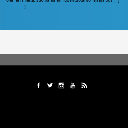
olen eri mieltä. Suomalainen ruuantuotanto, maatalous,
… [
Lue lisää
]
b
a
x
r
,