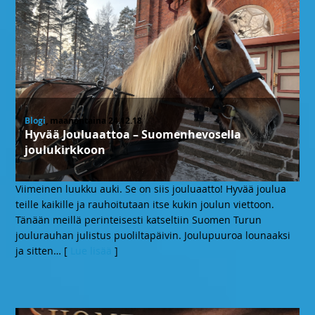
Blogi
, maanantaina 24.12.18
Hyvää Jouluaattoa – Suomenhevosella
joulukirkkoon
Viimeinen luukku auki. Se on siis jouluaatto! Hyvää joulua
teille kaikille ja rauhoitutaan itse kukin joulun viettoon.
Tänään meillä perinteisesti katseltiin Suomen Turun
joulurauhan julistus puoliltapäivin. Joulupuuroa lounaaksi
ja sitten
… [
Lue lisää
]