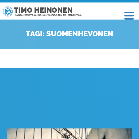
TIMO HEINONEN
KANSANEDUSTAJA, KUNNANVALTUUSTON PUHEENJOHTAJA
TAGI: SUOMENHEVONEN