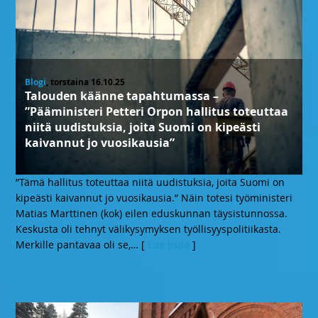
Blogi
, torstaina 16.10.25
Talouden käänne tapahtumassa –
”Pääministeri Petteri Orpon hallitus toteuttaa
niitä uudistuksia, joita Suomi on kipeästi
kaivannut jo vuosikausia”
”Tämä hallitus toteuttaa niitä uudistuksia, joita Suomi on
kipeästi kaivannut jo vuosikausia.” Näin totesi työministeri
Matias Marttinen (kok) eilen eduskunnan täysistunnossa.
Keskusta oli tehnyt välikysymyksen työllisyyspolitiikasta.
Merkille pantavaa oli se,
… [
Lue lisää
]