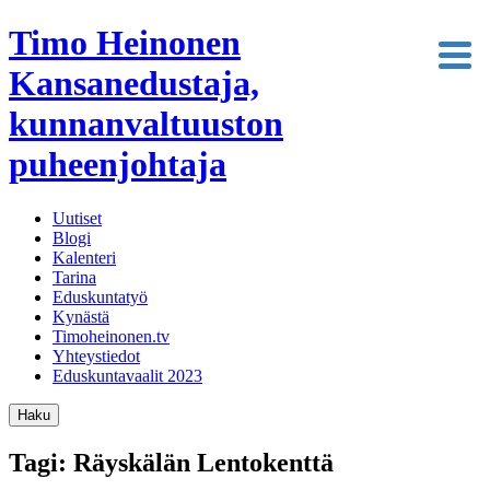
Timo Heinonen
Kansanedustaja,
kunnanvaltuuston
puheenjohtaja
Uutiset
Blogi
Kalenteri
Tarina
Eduskuntatyö
Kynästä
Timoheinonen.tv
Yhteystiedot
Eduskuntavaalit 2023
Haku
Tagi: Räyskälän Lentokenttä