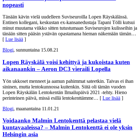
nopeasti
Tänään kävin vielä uudelleen Suviseuroilla Lopen Räyskälässä.
Entinen kollegani, keskustan ex-kansanedustaja Tapani Tölli kutsui
minut muutama viikko sitten tutustumaan Suviseurojen kulisseihin ja
tänään sitten pääsin ystävän opastamana hieman näkemään tämän
…
[
Lue lisää
]
Blogi
, sunnuntaina 15.08.21
Lopen Räyskälä voisi kehittyä ja kukoistaa kuten
aikanaankin – Aeron DC3 vieraili Lopella
Yön ukkoset menneet ja aamun pahimmat sateetkin. Taivas ei ihan
sininen, mutta lentokunnossa kuitenkin. Siitä oli tämän vuoden
Lopen Räyskälän Lentokentän Ilmailupäivä 2021 -tehty. Hieno
perinteinen päivä, missä esillä lentokenttämme
… [
Lue lisää
]
Blogi
, maanantaina 11.01.21
Voidaanko Malmin Lentokenttä pelastaa vielä
kuntavaaleissa? – Malmin Lentokenttä ei ole yksin
Helsingin asia