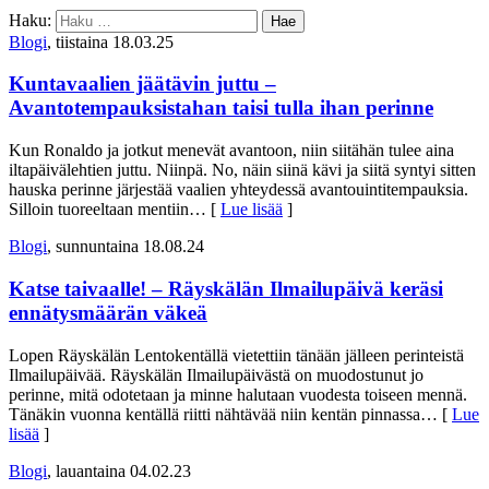
Haku:
Blogi
, tiistaina 18.03.25
Kuntavaalien jäätävin juttu –
Avantotempauksistahan taisi tulla ihan perinne
Kun Ronaldo ja jotkut menevät avantoon, niin siitähän tulee aina
iltapäivälehtien juttu. Niinpä. No, näin siinä kävi ja siitä syntyi sitten
hauska perinne järjestää vaalien yhteydessä avantouintitempauksia.
Silloin tuoreeltaan mentiin
… [
Lue lisää
]
Blogi
, sunnuntaina 18.08.24
Katse taivaalle! – Räyskälän Ilmailupäivä keräsi
ennätysmäärän väkeä
Lopen Räyskälän Lentokentällä vietettiin tänään jälleen perinteistä
Ilmailupäivää. Räyskälän Ilmailupäivästä on muodostunut jo
perinne, mitä odotetaan ja minne halutaan vuodesta toiseen mennä.
Tänäkin vuonna kentällä riitti nähtävää niin kentän pinnassa
… [
Lue
lisää
]
Blogi
, lauantaina 04.02.23