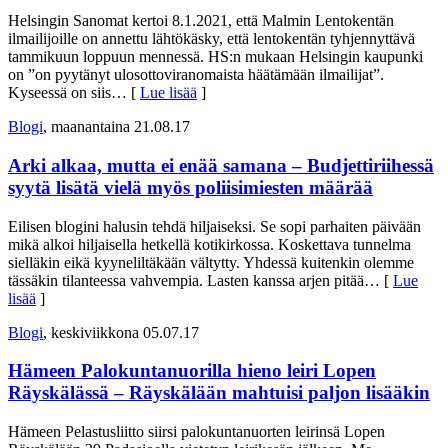
Helsingin Sanomat kertoi 8.1.2021, että Malmin Lentokentän
ilmailijoille on annettu lähtökäsky, että lentokentän tyhjennyttävä
tammikuun loppuun mennessä. HS:n mukaan Helsingin kaupunki
on ”on pyytänyt ulosottoviranomaista häätämään ilmailijat”.
Kyseessä on siis
… [
Lue lisää
]
Blogi
, maanantaina 21.08.17
Arki alkaa, mutta ei enää samana – Budjettiriihessä
syytä lisätä vielä myös poliisimiesten määrää
Eilisen blogini halusin tehdä hiljaiseksi. Se sopi parhaiten päivään
mikä alkoi hiljaisella hetkellä kotikirkossa. Koskettava tunnelma
sielläkin eikä kyyneliltäkään vältytty. Yhdessä kuitenkin olemme
tässäkin tilanteessa vahvempia. Lasten kanssa arjen pitää
… [
Lue
lisää
]
Blogi
, keskiviikkona 05.07.17
Hämeen Palokuntanuorilla hieno leiri Lopen
Räyskälässä – Räyskälään mahtuisi paljon lisääkin
Hämeen Pelastusliitto siirsi palokuntanuorten leirinsä Lopen