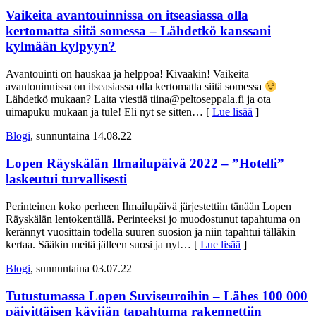
Vaikeita avantouinnissa on itseasiassa olla
kertomatta siitä somessa – Lähdetkö kanssani
kylmään kylpyyn?
Avantouinti on hauskaa ja helppoa! Kivaakin! Vaikeita
avantouinnissa on itseasiassa olla kertomatta siitä somessa
Lähdetkö mukaan? Laita viestiä tiina@peltoseppala.fi ja ota
uimapuku mukaan ja tule! Eli nyt se sitten
… [
Lue lisää
]
Blogi
, sunnuntaina 14.08.22
Lopen Räyskälän Ilmailupäivä 2022 – ”Hotelli”
laskeutui turvallisesti
Perinteinen koko perheen Ilmailupäivä järjestettiin tänään Lopen
Räyskälän lentokentällä. Perinteeksi jo muodostunut tapahtuma on
kerännyt vuosittain todella suuren suosion ja niin tapahtui tälläkin
kertaa. Sääkin meitä jälleen suosi ja nyt
… [
Lue lisää
]
Blogi
, sunnuntaina 03.07.22
Tutustumassa Lopen Suviseuroihin – Lähes 100 000
päivittäisen kävijän tapahtuma rakennettiin