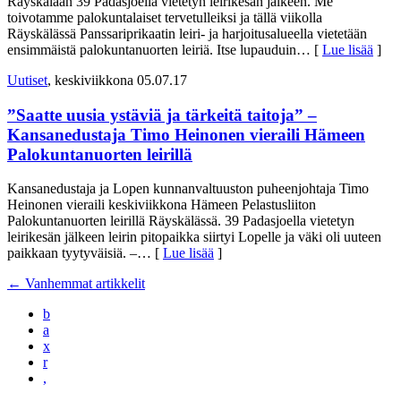
Räyskälään 39 Padasjoella vietetyn leirikesän jälkeen. Me
toivotamme palokuntalaiset tervetulleiksi ja tällä viikolla
Räyskälässä Panssariprikaatin leiri- ja harjoitusalueella vietetään
ensimmäistä palokuntanuorten leiriä. Itse lupauduin
… [
Lue lisää
]
Uutiset
, keskiviikkona 05.07.17
”Saatte uusia ystäviä ja tärkeitä taitoja” –
Kansanedustaja Timo Heinonen vieraili Hämeen
Palokuntanuorten leirillä
Kansanedustaja ja Lopen kunnanvaltuuston puheenjohtaja Timo
Heinonen vieraili keskiviikkona Hämeen Pelastusliiton
Palokuntanuorten leirillä Räyskälässä. 39 Padasjoella vietetyn
leirikesän jälkeen leirin pitopaikka siirtyi Lopelle ja väki oli uuteen
paikkaan tyytyväisiä. –
… [
Lue lisää
]
←
Vanhemmat artikkelit
b
a
x
r
,