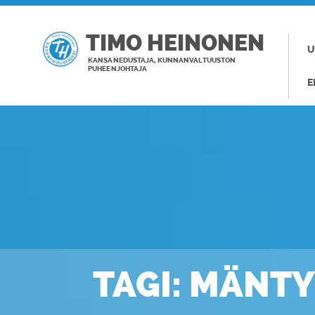
TIMO HEINONEN
U
KANSANEDUSTAJA, KUNNANVALTUUSTON
PUHEENJOHTAJA
E
TAGI: MÄNTY