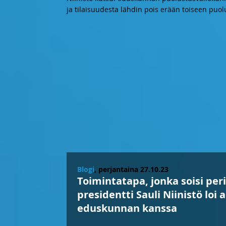
ja tilaisuudesta lähdin pois erään toiseen pu
Blogi
, perjantaina 27.10.23
Toimintatapa, jonka soisi per
presidentti Sauli Niinistö loi
eduskunnan kanssa