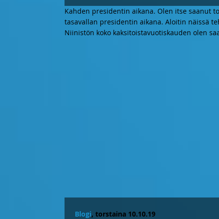
Kahden presidentin aikana. Olen itse saanut toi
tasavallan presidentin aikana. Aloitin näissä te
Niinistön koko kaksitoistavuotiskauden olen sa
Blogi
, torstaina 10.10.19