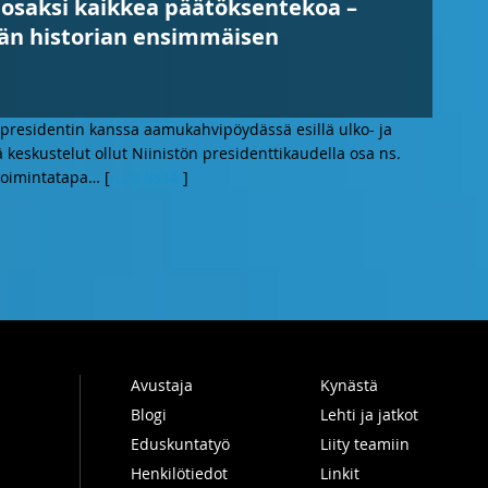
i osaksi kaikkea päätöksentekoa –
ään historian ensimmäisen
presidentin kanssa aamukahvipöydässä esillä ulko- ja
 keskustelut ollut Niinistön presidenttikaudella osa ns.
 toimintatapa
… [
Lue lisää
]
Avustaja
Kynästä
Blogi
Lehti ja jatkot
Eduskuntatyö
Liity teamiin
Henkilötiedot
Linkit