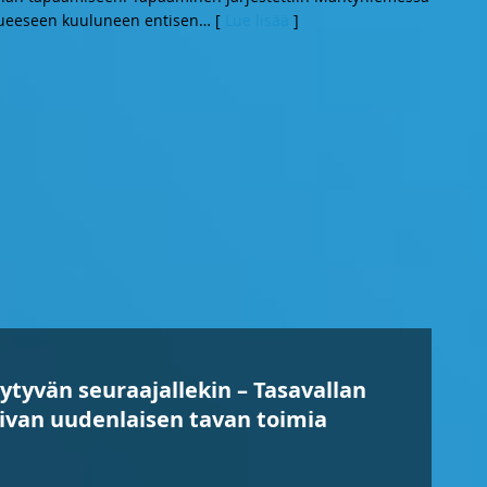
olueeseen kuuluneen entisen
… [
Lue lisää
]
iytyvän seuraajallekin – Tasavallan
 aivan uudenlaisen tavan toimia