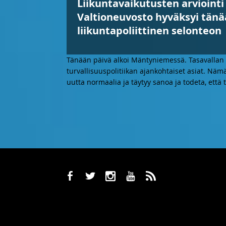
Liikuntavaikutusten arvioint
Valtioneuvosto hyväksyi tän
liikuntapoliittinen selonteon
Tänään päivä alkoi Mäntyniemessä. Tasavallan 
turvallisuuspolitiikan ajankohtaiset asiat. Nämä
uutta normaalia ja täytyy sanoa ja todeta, että
b
a
x
r
,