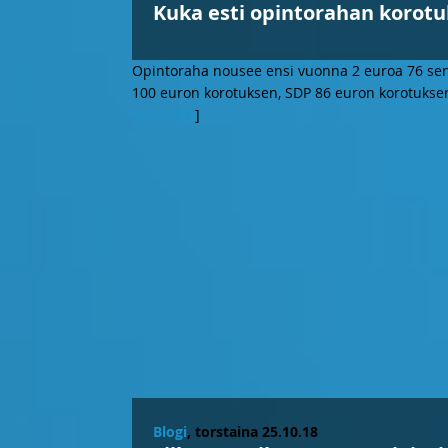
Kuka esti opintorahan korotu
Opintoraha nousee ensi vuonna 2 euroa 76 sent
100 euron korotuksen, SDP 86 euron korotuksen
Lue lisää
]
Blogi
, torstaina 25.10.18