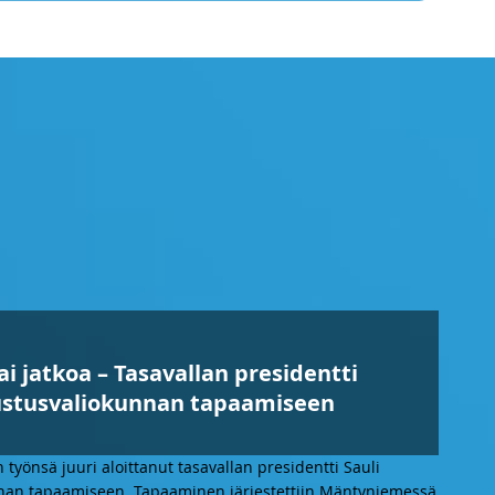
ai jatkoa – Tasavallan presidentti
ustusvaliokunnan tapaamiseen
n työnsä juuri aloittanut tasavallan presidentti Sauli
nan tapaamiseen. Tapaaminen järjestettiin Mäntyniemessä