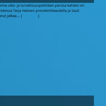
mia ulko- ja turvallisuuspolitiikan parissa kahden eri
htävissä Tarja Halosen presidenttikaudella ja Sauli
anut jatkaa.
… [
Lue lisää
]