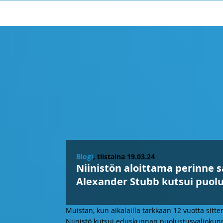
Blogi
, tiistaina 19.03.24
Niinistön aloittama perinne s
Alexander Stubb kutsui puol
Muistan, kun aikalailla tarkkaan 12 vuotta sitte
Niinistö kutsui eduskunnan puolustusvaliokun