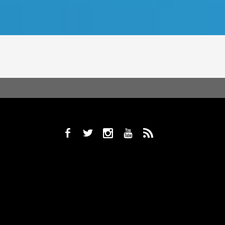
b
a
x
r
,