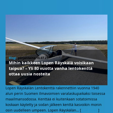
Blogi
, perjantaina 16.07.21
Mihin kaikkeen Lopen Räyskälä voisikaan
taipua? – Yli 80 vuotta vanha lentokenttä
ottaa uusia nosteita
Lopen Räyskälän Lentokenttä rakennettiin vuonna 1940
alun perin Suomen Ilmavoimien varalaskupaikaksi toisessa
maailmansodossa. Kenttää ei kuitenkaan sotatoimissa
koskaan käytetty ja sodan jälkeen kenttä kasvoikin monin
osin uudelleen umpeen. Lopen Räyskälän
… [
Lue lisää
]