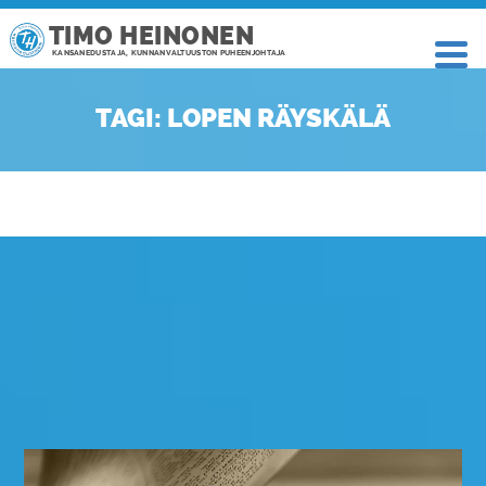
TIMO HEINONEN
KANSANEDUSTAJA, KUNNANVALTUUSTON PUHEENJOHTAJA
TAGI: LOPEN RÄYSKÄLÄ