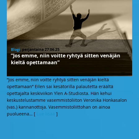
Blogi
, perjantaina 27.06.25
”Jos emme, niin voitte ryhtyä sitten venäjän
kieltä opettamaan”
”Jos emme, niin voitte ryhtyä sitten venäjän kieltä
opettamaan” Eilen sai kesätorilla palautetta eräältä
opettajalta keskiviikon Ylen A-Studiosta. Hän kehui
keskustelustamme vasemmistoliiton Veronika Honkasalon
(vas.) kannanottoja. Vasemmistoliittohan on ainoa
puolueena
… [
Lue lisää
]