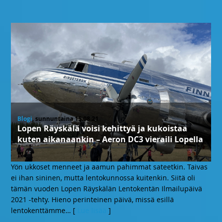
Blogi
, sunnuntaina 15.08.21
Lopen Räyskälä voisi kehittyä ja kukoistaa
kuten aikanaankin – Aeron DC3 vieraili Lopella
Yön ukkoset menneet ja aamun pahimmat sateetkin. Taivas
ei ihan sininen, mutta lentokunnossa kuitenkin. Siitä oli
tämän vuoden Lopen Räyskälän Lentokentän Ilmailupäivä
2021 -tehty. Hieno perinteinen päivä, missä esillä
lentokenttämme
… [
Lue lisää
]