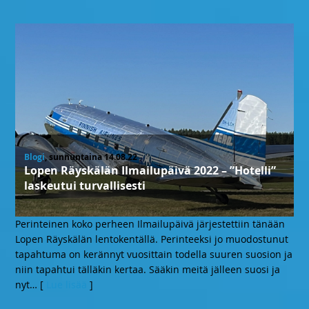
Blogi
, sunnuntaina 14.08.22
Lopen Räyskälän Ilmailupäivä 2022 – ”Hotelli”
laskeutui turvallisesti
Perinteinen koko perheen Ilmailupäivä järjestettiin tänään
Lopen Räyskälän lentokentällä. Perinteeksi jo muodostunut
tapahtuma on kerännyt vuosittain todella suuren suosion ja
niin tapahtui tälläkin kertaa. Sääkin meitä jälleen suosi ja
nyt
… [
Lue lisää
]