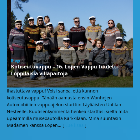
Blogi
, maanantaina 01.05.23
Kotiseutuvappu – 16. Lopen Vappu tuuletti
Loppilaisia villapaitoja
Ihastuttava vappu! Voisi sanoa, että kunnon
kotiseutuvappu. Tänään aamusta ensin Wanhojen
Automobiilien vappuajelun starttiin Läyliäisten Uotilan
Nesteelle. Kuutisenkymmentä henkeä starttasi sieltä mitä
upeammilla museoautoilla Karkkilaan. Minä suuntasin
Madamen kanssa Lopen
… [
Lue lisää
]