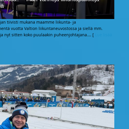
dä
an tiivisti mukana maamme liikunta- ja
ntä vuotta Valtion liikuntaneuvostossa ja siellä mm.
a nyt sitten koko puulaakin puheenjohtajana.
… [
Lue lisää