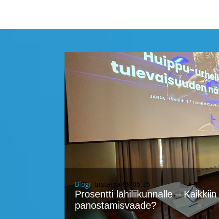
LIIKUNTAPA
Blogi
, tiistaina 09.06.26
Prosentti lähiliikunnalle – Kaikkii
panostamisvaade?