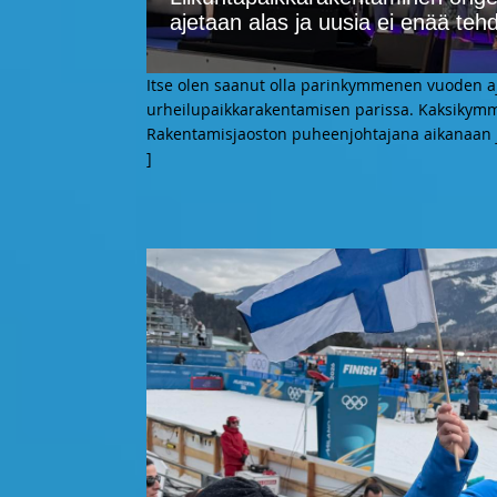
ajetaan alas ja uusia ei enää teh
Itse olen saanut olla parinkymmenen vuoden aj
urheilupaikkarakentamisen parissa. Kaksikymme
Rakentamisjaoston puheenjohtajana aikanaan j
]