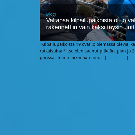
Blogi
, keskiviikkona 11.02.26
Valtaosa kilpailupaikoista oli jo 
rakennettiin vain kaksi täysin uut
”Kilpailupaikoista 19 ovat jo olemassa olevia, k
ratkaisuina.” Itse olen saanut pitkään, pian jo
parissa. Toimin aikanaan mm.
… [
Lue lisää
]