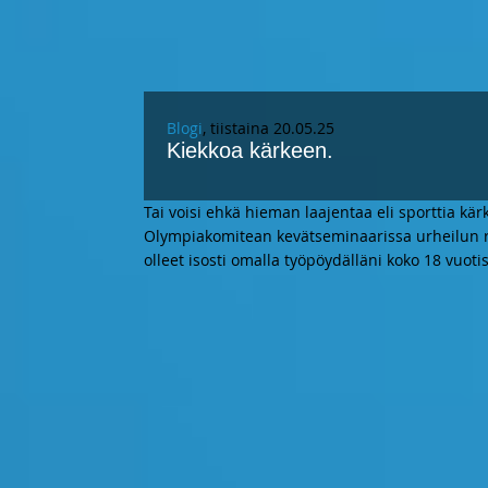
Blogi
, tiistaina 20.05.25
Kiekkoa kärkeen.
Tai voisi ehkä hieman laajentaa eli sporttia k
Olympiakomitean kevätseminaarissa urheilun ra
olleet isosti omalla työpöydälläni koko 18 vuoti