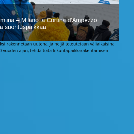
valmiina – Milano ja Cortina d’Ampezzo
ta suorituspaikkaa
aksi rakennetaan uutena, ja neljä toteutetaan väliaikaisina
 20 vuoden ajan, tehdä töitä liikuntapaikkarakentamisen