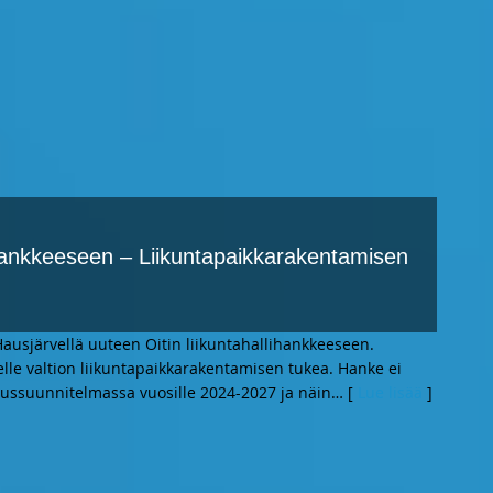
ihankkeeseen – Liikuntapaikkarakentamisen
usjärvellä uuteen Oitin liikuntahallihankkeeseen.
elle valtion liikuntapaikkarakentamisen tukea. Hanke ei
ussuunnitelmassa vuosille 2024-2027 ja näin
… [
Lue lisää
]