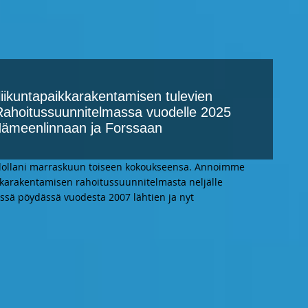
 liikuntapaikkarakentamisen tulevien
Rahoitussuunnitelmassa vuodelle 2025
Hämeenlinnaan ja Forssaan
hdollani marraskuun toiseen kokoukseensa. Annoimme
karakentamisen rahoitussuunnitelmasta neljälle
ässä pöydässä vuodesta 2007 lähtien ja nyt