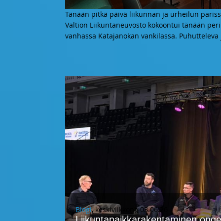
Tänään pitkä päivä liikunnan ja urheilun pariss
Valtion Liikuntaneuvosto kokoontui tänään per
vanhassa Katajanokan vankilassa. Puhutteleva j
Blogi
, keskiviikkona 03.06.26
Liikuntapaikkarakentaminen ongel