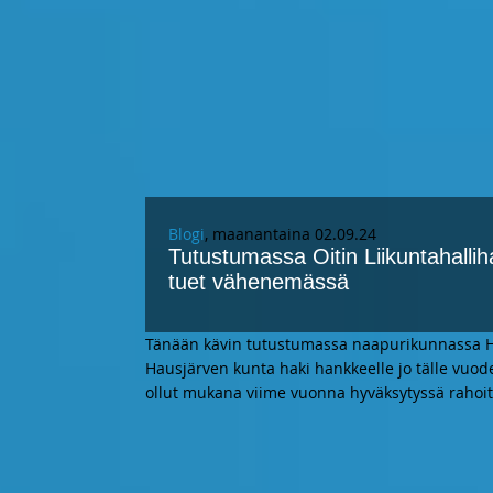
Blogi
, maanantaina 02.09.24
Tutustumassa Oitin Liikuntahall
tuet vähenemässä
Tänään kävin tutustumassa naapurikunnassa Ha
Hausjärven kunta haki hankkeelle jo tälle vuod
ollut mukana viime vuonna hyväksytyssä rahoit