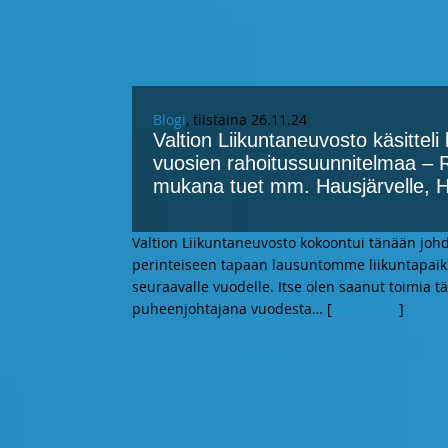
Blogi
, tiistaina 26.11.24
Valtion Liikuntaneuvosto käsitteli
vuosien rahoitussuunnitelmaa – 
mukana tuet mm. Hausjärvelle, 
Valtion Liikuntaneuvosto kokoontui tänään jo
perinteiseen tapaan lausuntomme liikuntapaik
seuraavalle vuodelle. Itse olen saanut toimia t
puheenjohtajana vuodesta
… [
Lue lisää
]