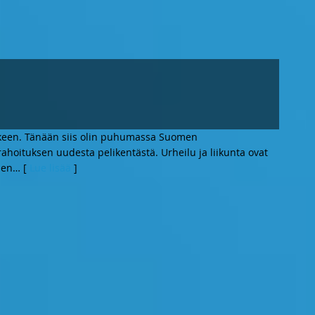
ärkeen. Tänään siis olin puhumassa Suomen
hoituksen uudesta pelikentästä. Urheilu ja liikunta ovat
sen
… [
Lue lisää
]