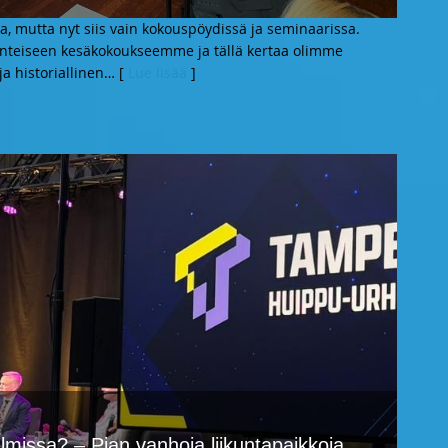
a, mutta nyt siis vain kokouspöydissä ja seminaarissa.
inteiseen kesäkokoukseemme ja tällä kertaa olimme
a historiallinen
… [
Lue lisää
]
missa? – Pian vanhoja liikuntapaikkoja