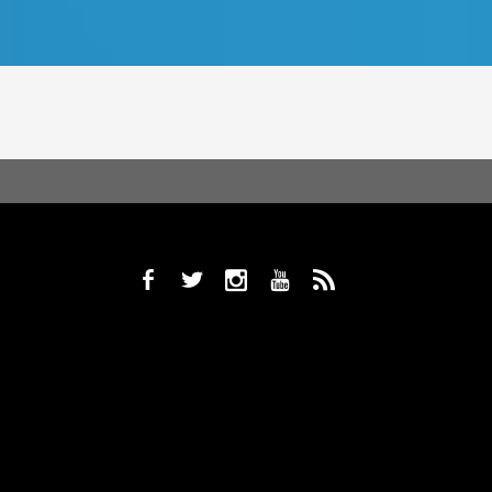
b
a
x
r
,