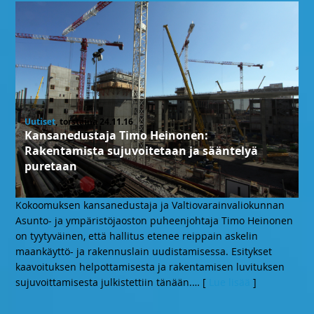
Uutiset
, torstaina 24.11.16
Kansanedustaja Timo Heinonen:
Rakentamista sujuvoitetaan ja sääntelyä
puretaan
Kokoomuksen kansanedustaja ja Valtiovarainvaliokunnan
Asunto- ja ympäristöjaoston puheenjohtaja Timo Heinonen
on tyytyväinen, että hallitus etenee reippain askelin
maankäyttö- ja rakennuslain uudistamisessa. Esitykset
kaavoituksen helpottamisesta ja rakentamisen luvituksen
sujuvoittamisesta julkistettiin tänään.
… [
Lue lisää
]