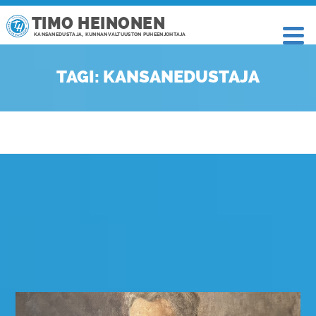
TIMO HEINONEN
KANSANEDUSTAJA, KUNNANVALTUUSTON PUHEENJOHTAJA
TAGI: KANSANEDUSTAJA