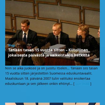
Blogi
, perjantaina 18.03.22
Tänään tasan 15 vuotta sitten – Kiitollinen
jokaisesta päivästä ja vaikeistakin hetkistä
Niin se aika juoksee ja on juostu itsekin… Tänään siis tasan
15 vuotta sitten järjestettiin Suomessa eduskuntavaalit.
Maaliskuun 18. päivänä 2007 tulin valituksi ensikertaa
eduskuntaan ja sen jälkeen onkin ehtinyt
… [
Lue lisää
]