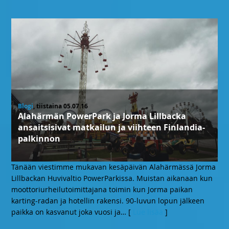
Blogi
, tiistaina 05.07.16
Alahärmän PowerPark ja Jorma Lillbacka
ansaitsisivat matkailun ja viihteen Finlandia-
palkinnon
Tänään viestimme mukavan kesäpäivän Alahärmässä Jorma
Lillbackan Huvivaltio PowerParkissa. Muistan aikanaan kun
moottoriurheilutoimittajana toimin kun Jorma paikan
karting-radan ja hotellin rakensi. 90-luvun lopun jälkeen
paikka on kasvanut joka vuosi ja
… [
Lue lisää
]