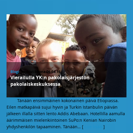
Blogi
, keskiviikkona 06.04.16
Vierailulla YK:n pakolaisjärjestön
pakolaiskeskuksessa
Tänään ensimmäinen kokonainen päivä Etiopiassa.
Eilen matkapäivä sujui hyvin ja Turkin Istanbulin päivän
jälkeen illalla sitten lento Addis Abebaan. Hotellilla aamulla
äärimmäisen mielenkiintoinen SuPo:n Kenian Nairobin
yhdyshenkilön tapaaminen. Tänään
… [
Lue lisää
]