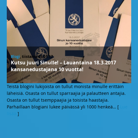
Blogi
, tiistaina 03.01.17
Kutsu juuri Sinulle! – Lauantaina 18.3.2017
kansanedustajana 10 vuotta!
Teistä blogini lukijoista on tullut monista minulle erittäin
läheisiä. Osasta on tullut sparraajia ja palautteen antajia.
Osasta on tullut tsemppaajia ja toisista haastajia.
Parhaillaan blogiani lukee päivässä yli 1000 henkeä
… [
Lue
lisää
]