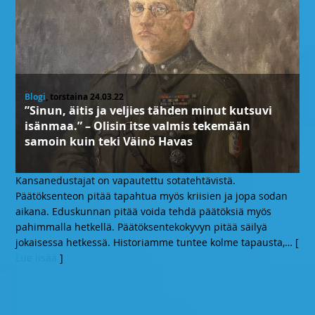
Blogi
, torstaina 24.03.22
”Sinun, äitis ja veljies tähden minut kutsuvi
isänmaa.” – Olisin itse valmis tekemään
samoin kuin teki Väinö Havas
Kansanedustajat on vapautettu sotatehtävistä.
Päätöksenteon pitää tapahtua myös kriisien ja jopa sodan
aikana. Eduskunnan pitää voida tehdä päätöksiä myös
pahimmalla hetkellä. Päätöksentekokyvyn pitää säilyä
jokaisessa hetkessä. Historiamme tuntee kolme tapausta,
… [
Lue lisää
]