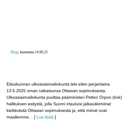
Blogi
, lauantaina 14.06.25
Ulkoasiainvaliokunta yhtyi puolustusvaliokunnan
näkemykseen – Suomi irtaantuu Ottawan
sopimuksesta
Eduskunnan ulkoasiainvaliokunta teki eilen perjantaina
13.6.2025 oman ratkaisunsa Ottawan sopimuksesta.
Ulkoasiainvaliokunta puoltaa pääministeri Petteri Orpon (kok)
hallituksen esitystä, jolla Suomi irtautuisi jalkaväkimiinat
kieltävästä Ottawan sopimuksesta ja, että miinat ovat
maallemme
… [
Lue lisää
]