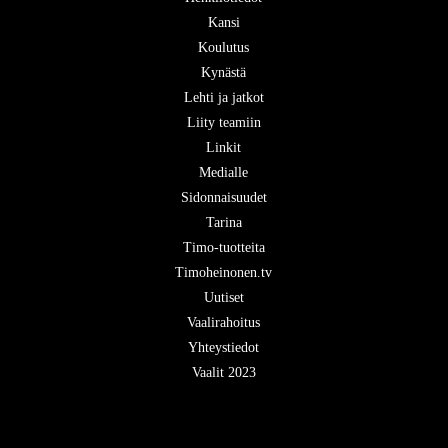
Kansi
Koulutus
Kynästä
Lehti ja jatkot
Liity teamiin
Linkit
Medialle
Sidonnaisuudet
Tarina
Timo-tuotteita
Timoheinonen.tv
Uutiset
Vaalirahoitus
Yhteystiedot
Vaalit 2023