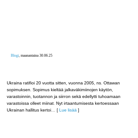
Blogi
, maanantaina 30.06.25
Ukraina haluaa irti Ottawan sopimuksesta – Ukrainan
tulee voida irtaantua sopimuksesta välittömästi
Ukraina ratifioi 20 vuotta sitten, vuonna 2005, ns. Ottawan
sopimuksen. Sopimus kieltää jalkaväkimiinojen käytön,
varastoinnin, tuotannon ja siirron sekä edellytti tuhoamaan
varastoissa olleet miinat. Nyt irtaantumisesta kertoessaan
Ukrainan hallitus kertoi
… [
Lue lisää
]