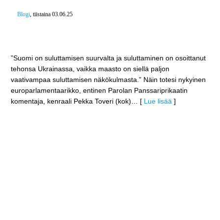
Blogi
, tiistaina 03.06.25
Suluttamisen suurvalta – Suomi ottaa jalkaväkimiinat
käyttöön pahimman päivän varalle
”Suomi on suluttamisen suurvalta ja suluttaminen on osoittanut
tehonsa Ukrainassa, vaikka maasto on siellä paljon
vaativampaa suluttamisen näkökulmasta.” Näin totesi nykyinen
europarlamentaarikko, entinen Parolan Panssariprikaatin
komentaja, kenraali Pekka Toveri (kok)
… [
Lue lisää
]