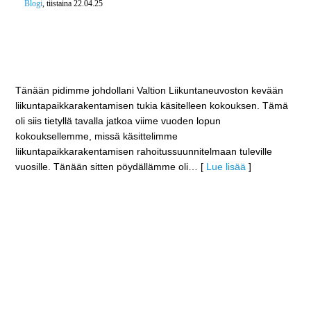
Blogi
, tiistaina 22.04.25
Valtion Liikuntaneuvosto esittää liikuntarakentamisen
tukea mm. Hausjärven Oitin Monitoimihallillle,
Forssan Vesihelmen peruskorjaukseen ja Hyvinkää
Areenalle
Tänään pidimme johdollani Valtion Liikuntaneuvoston kevään
liikuntapaikkarakentamisen tukia käsitelleen kokouksen. Tämä
oli siis tietyllä tavalla jatkoa viime vuoden lopun
kokouksellemme, missä käsittelimme
liikuntapaikkarakentamisen rahoitussuunnitelmaan tuleville
vuosille. Tänään sitten pöydällämme oli
… [
Lue lisää
]