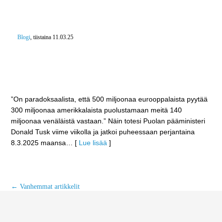
Blogi
, tiistaina 11.03.25
”On paradoksaalista, että 500 miljoonaa
eurooppalaista pyytää 300 miljoonaa amerikkalaista
puolustamaan meitä 140 miljoonaa venäläistä
vastaan.”
”On paradoksaalista, että 500 miljoonaa eurooppalaista pyytää
300 miljoonaa amerikkalaista puolustamaan meitä 140
miljoonaa venäläistä vastaan.” Näin totesi Puolan pääministeri
Donald Tusk viime viikolla ja jatkoi puheessaan perjantaina
8.3.2025 maansa
… [
Lue lisää
]
←
Vanhemmat artikkelit