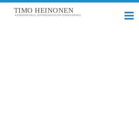
TIMO HEINONEN
KANSANEDUSTAJA, KUNNANVALTUUSTON PUHEENJOHTAJA
TAGI: JALKAVÄKIMIINAT