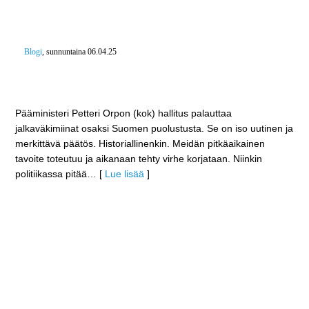
Blogi
, sunnuntaina 06.04.25
Jalkaväkimiina-case käsitellään vielä ennen kesää –
Ero Ottawan sopimuksesta näin mahdollista 1.1.2026
Pääministeri Petteri Orpon (kok) hallitus palauttaa
jalkaväkimiinat osaksi Suomen puolustusta. Se on iso uutinen ja
merkittävä päätös. Historiallinenkin. Meidän pitkäaikainen
tavoite toteutuu ja aikanaan tehty virhe korjataan. Niinkin
politiikassa pitää
… [
Lue lisää
]