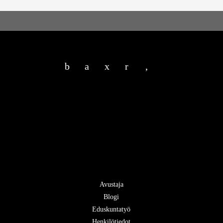
b
a
x
r
,
Avustaja
Blogi
Eduskuntatyö
Henkilötiedot