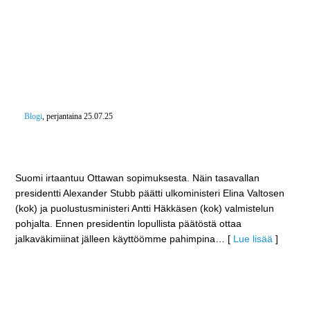
Blogi
, perjantaina 25.07.25
Ukraina muuttaa linnoituskäytänteitään – Ukrainan
tapahtumista pitää oppia ottaa meilläkin
Suomi irtaantuu Ottawan sopimuksesta. Näin tasavallan
presidentti Alexander Stubb päätti ulkoministeri Elina Valtosen
(kok) ja puolustusministeri Antti Häkkäsen (kok) valmistelun
pohjalta. Ennen presidentin lopullista päätöstä ottaa
jalkaväkimiinat jälleen käyttöömme pahimpina
… [
Lue lisää
]