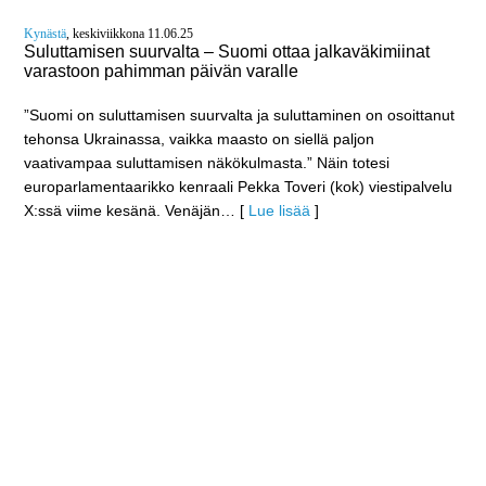
Kynästä
, keskiviikkona 11.06.25
Suluttamisen suurvalta – Suomi ottaa jalkaväkimiinat
varastoon pahimman päivän varalle
”Suomi on suluttamisen suurvalta ja suluttaminen on osoittanut
tehonsa Ukrainassa, vaikka maasto on siellä paljon
vaativampaa suluttamisen näkökulmasta.” Näin totesi
europarlamentaarikko kenraali Pekka Toveri (kok) viestipalvelu
X:ssä viime kesänä. Venäjän
… [
Lue lisää
]