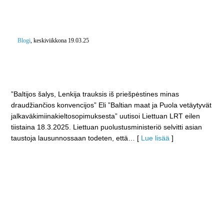
Blogi
, keskiviikkona 19.03.25
”Baltian maat ja Puola vetäytyvät
jalkaväkimiinakieltosopimuksesta” – Venäjän
aggressioita vastaan tulee varautua kaikin keinoin
”Baltijos šalys, Lenkija trauksis iš priešpėstines minas
draudžiančios konvencijos” Eli ”Baltian maat ja Puola vetäytyvät
jalkaväkimiinakieltosopimuksesta” uutisoi Liettuan LRT eilen
tiistaina 18.3.2025. Liettuan puolustusministeriö selvitti asian
taustoja lausunnossaan todeten, että
… [
Lue lisää
]