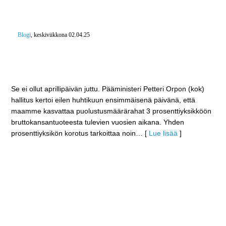
Blogi
, keskiviikkona 02.04.25
Suomi irtaantuu Ottawan sopimuksesta –
Jalkaväkimiinat käyttöön ja puolustusmenoihin 3
miljardia euroa lisää
Se ei ollut aprillipäivän juttu. Pääministeri Petteri Orpon (kok)
hallitus kertoi eilen huhtikuun ensimmäisenä päivänä, että
maamme kasvattaa puolustusmäärärahat 3 prosenttiyksikköön
bruttokansantuoteesta tulevien vuosien aikana. Yhden
prosenttiyksikön korotus tarkoittaa noin
… [
Lue lisää
]