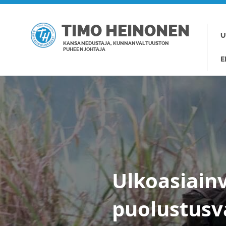
TIMO HEINONEN
U
KANSANEDUSTAJA, KUNNANVALTUUSTON
PUHEENJOHTAJA
E
Ulkoasiainv
puolustusv