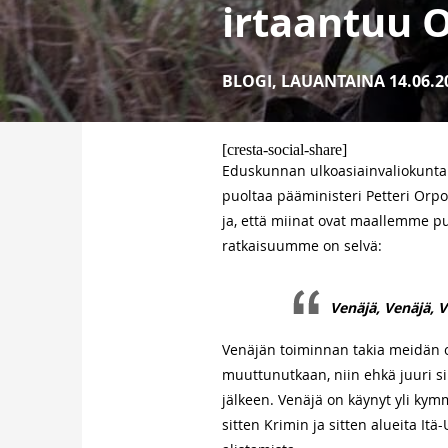
irtaantuu 
BLOGI
,
LAUANTAINA 14.06.2
[cresta-social-share]
Eduskunnan ulkoasiainvaliokunta 
puoltaa pääministeri Petteri Orpon
ja, että miinat ovat maallemme puo
ratkaisuumme on selvä:
Venäjä, Venäjä, V
Venäjän toiminnan takia meidän 
muuttunutkaan, niin ehkä juuri 
jälkeen. Venäjä on käynyt yli kym
sitten Krimin ja sitten alueita It