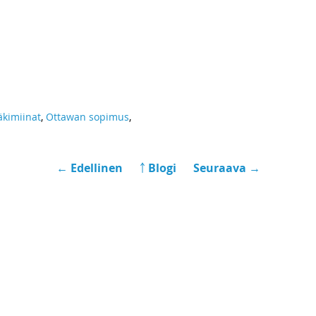
äkimiinat
,
Ottawan sopimus
,
← Edellinen
￪ Blogi
Seuraava →