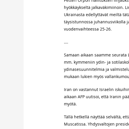
Petteri Orpon hallituksen linjauks
hyökkäykseltä jalkaväkimiinoin. Li
Ukrainasta edellyttävät meiltä t
täysistunnossa juhannusviikolla 
vuodenvaihteessa 25-26.
….
Samaan aikaan saamme seurata Läh
mm. kymmeniin ydin- ja sotilaskoht
ydinasesuunnitelmia ja valmistelu
mukaan lukien myös vallankumous
Iran on vastannut Israelin iskuihi
aikaan AFP uutisoi, että Iranin 
myötä.
Tällä hetkellä näyttää selvältä, 
Muscatissa. Yhdysvaltojen presid