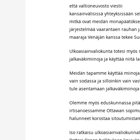
että valtioneuvosto viestii
kansainvälisissä yhteyksissään sel
mitkä ovat meidän miinapäätöksen
järjestelmää vaarantaen rauhan ja
maaraja Venäjän kanssa tekee Suom
Ulkoasiainvaliokunta totesi myös 
jalkaväkimiinoja ja käyttää niitä l
Meidän tapamme käyttää miinoja, m
vain sodassa ja silloinkin vain vas
tule asentamaan jalkaväkimiinoja 
Olemme myös eduskunnassa pitänee
irtisanoessamme Ottawan sopimu
halunneet korostaa sitoutumist
Iso ratkaisu ulkoasiainvaliokunnal