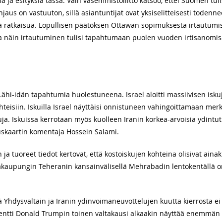
ia ja esityksiä tässä. Vain vasemmistoliitto katsoo, ettei Suomen tu
njaus on vastuuton, sillä asiantuntijat ovat yksiselitteisesti todenn
ätä ratkaisua. Lopullisen päätöksen Ottawan sopimuksesta irtaut
ja näin irtautuminen tulisi tapahtumaan puolen vuoden irtisanomi
i-idän tapahtumia huolestuneena. Israel aloitti massiivisen iskuj
eisiin. Iskuilla Israel näyttäisi onnistuneen vahingoittamaan merki
ja. Iskuissa kerrotaan myös kuolleen Iranin korkea-arvoisia ydintutk
kaartin komentaja Hossein Salami.
n ja tuoreet tiedot kertovat, että kostoiskujen kohteina olisivat ain
pääkaupungin Teheranin kansainvälisellä Mehrabadin lentokentällä o
että Yhdysvaltain ja Iranin ydinvoimaneuvottelujen kuutta kierrosta 
entti Donald Trumpin toinen valtakausi alkaakin näyttää enemmän 