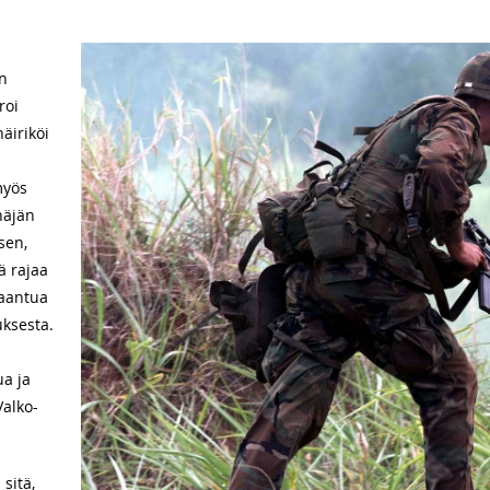
n
roi
äiriköi
myös
näjän
sen,
ä rajaa
taantua
uksesta.
ua ja
Valko-
 sitä,