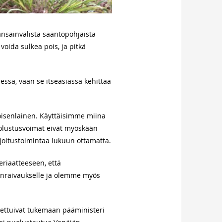
nsainvälistä sääntöpohjaista
oida sulkea pois, ja pitkä
essa, vaan se itseasiassa kehittää
toisenlainen. Käyttäisimme miina
 Puolustusvoimat eivät myöskään
rjoitustoimintaa lukuun ottamatta.
riaatteeseen, että
nraivaukselle ja olemme myös
asettuivat tukemaan pääministeri