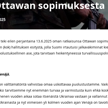
Ottawan sopimuksesta
025
teki eilen perjantaina 13.6.2025 oman ratkaisunsa Ottawan sopimu
 (kok) hallituksen esitystä, jolla Suomi irtautuisi jalkaväkimiinat 
lustuksellinen ase, jota tarvitaan heikentyneessä turvallisuuspoliit
enäjä.
on välttämätöntä vahvistaa omaa uskottavaa puolustustamme. Vaik
siksi tarvitsemme nyt enemmän turvaa ja varmistusta kuin ehkä ko
menen vuoden aikaa sotaa itsenäistä Ukrainaa vastaan ja vallannut 
ä-Ukrainasta ja nyt viimeisen yli kolmen vuoden ajan Venäjä on tavoi