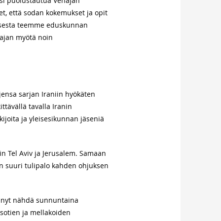
lisi puolustautua Venäjän
eet, että sodan kokemukset ja opit
umisesta teemme eduskunnan
sajan myötä noin
ensa sarjan Iraniin hyökäten
ttävällä tavalla Iranin
ijoita ja yleisesikunnan jäseniä
akin Tel Aviv ja Jerusalem. Samaan
n suuri tulipalo kahden ohjuksen
ei nyt nähdä sunnuntaina
sotien ja mellakoiden