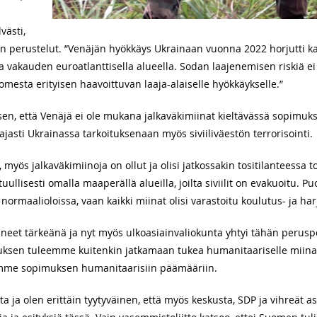
västi,
 perustelut. ”Venäjän hyökkäys Ukrainaan vuonna 2022 horjutti ka
 vakauden euroatlanttisella alueella. Sodan laajenemisen riskiä ei v
esta erityisen haavoittuvan laaja-alaiselle hyökkäykselle.”
sen, että Venäjä ei ole mukana jalkaväkimiinat kieltävässä sopimuks
aajasti Ukrainassa tarkoituksenaan myös siviiliväestön terrorisointi.
yös jalkaväkimiinoja on ollut ja olisi jatkossakin tositilanteessa 
tuullisesti omalla maaperällä alueilla, joilta siviilit on evakuoitu.
normaalioloissa, vaan kaikki miinat olisi varastoitu koulutus- ja ha
t tärkeänä ja nyt myös ulkoasiainvaliokunta yhtyi tähän peruspe
ksen tuleemme kuitenkin jatkamaan tukea humanitaariselle miina
amme sopimuksen humanitaarisiin päämääriin.
ta ja olen erittäin tyytyväinen, että myös keskusta, SDP ja vihreät 