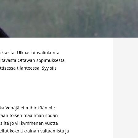
ksesta. Ulkoasiainvaliokunta
kieltävästä Ottawan sopimuksesta
tisessa tilanteessa. Syy siis
ka Venäjä ei mihinkään ole
skaan toisen maailman sodan
siltä jo yli kymmenen vuotta
tellut koko Ukrainan valtaamista ja