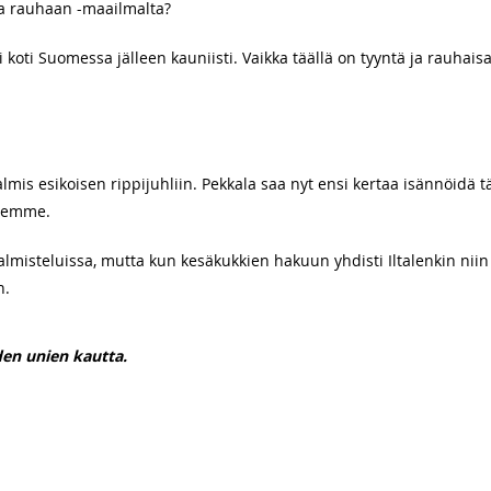
sa rauhaan -maailmalta?
koti Suomessa jälleen kauniisti. Vaikka täällä on tyyntä ja rauhaisa
almis esikoisen rippijuhliin. Pekkala saa nyt ensi kertaa isännöidä täl
llemme.
valmisteluissa, mutta kun kesäkukkien hakuun yhdisti Iltalenkin niin
n.
en unien kautta.