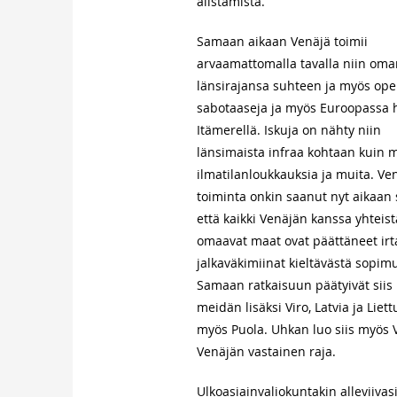
alistamista.
Samaan aikaan Venäjä toimii
arvaamattomalla tavalla niin oma
länsirajansa suhteen ja myös ope
sabotaaseja ja myös Euroopassa h
Itämerellä. Iskuja on nähty niin
länsimaista infraa kohtaan kuin 
ilmatilanloukkauksia ja muita. Ve
toiminta onkin saanut nyt aikaan 
että kaikki Venäjän kanssa yhteist
omaavat maat ovat päättäneet ir
jalkaväkimiinat kieltävästä sopim
Samaan ratkaisuun päätyivät siis
meidän lisäksi Viro, Latvia ja Liett
myös Puola. Uhkan luo siis myös 
Venäjän vastainen raja.
Ulkoasiainvaliokuntakin alleviivasi