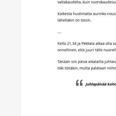
valtakaudelta, kuin vuorokaudes
Kaikesta huolimatta aurinko nousi 
lähelläkin on toisin.
….
Kello 21.34 ja Pekkala alkaa olla v
onnellinen, että juuri tälle nuore
Tänään siis päivä aikalailla juhla
toki töitäkin, mutta palataan niihi
Juhlapäivää kohd