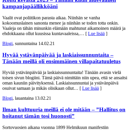
kampanjapäällikköäni
Vaalit ovat poliitikon parasta aikaa. Niinhän se vanha
kokoomuslainen sanonta menee ja niinhän se toden totta onkin.
Vaaleja on tähän minunkin elämään mahtunut aikamoinen määrä ja
ehdokkaana ollut kuusissa kuntavaaleissa,
… [
Lue lisää
]
Blogi
, sunnuntaina 14.02.21
Hyvää ystävänpäivää ja laskiaissunnuntaita –
Tänään meillä oli ensimmäinen villapaitatuuletus
Hyvää ystävänpäivää ja laskiaissunnuntaita! Tänään avasin vielä
toisen sivun blogiini. Tämä päivä nimittäin niin upea, että se ansaitsi
oman kauniin päivityksensä. Laskiaissunnuntai ja ystävänpäivä
osuivat samaan ja mikäs olisikaan ollut
… [
Lue lisää
]
Blogi
, lauantaina 13.02.21
Ilman kulttuuria meillä ei ole mitään – ”Hallitus on
hoitanut tämän tosi huonosti”
Sortovuosien aikana vuonna 1899 Helmikuun manifestiin