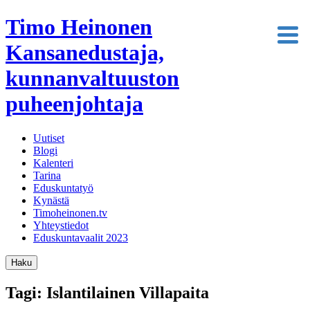
Timo Heinonen
Kansanedustaja,
kunnanvaltuuston
puheenjohtaja
Uutiset
Blogi
Kalenteri
Tarina
Eduskuntatyö
Kynästä
Timoheinonen.tv
Yhteystiedot
Eduskuntavaalit 2023
Haku
Tagi: Islantilainen Villapaita