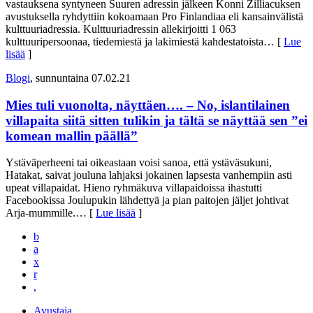
vastauksena syntyneen Suuren adressin jälkeen Konni Zilliacuksen
avustuksella ryhdyttiin kokoamaan Pro Finlandiaa eli kansainvälistä
kulttuuriadressia. Kulttuuriadressin allekirjoitti 1 063
kulttuuripersoonaa, tiedemiestä ja lakimiestä kahdestatoista
… [
Lue
lisää
]
Blogi
, sunnuntaina 07.02.21
Mies tuli vuonolta, näyttäen…. – No, islantilainen
villapaita siitä sitten tulikin ja tältä se näyttää sen ”ei
komean mallin päällä”
Ystäväperheeni tai oikeastaan voisi sanoa, että ystäväsukuni,
Hatakat, saivat jouluna lahjaksi jokainen lapsesta vanhempiin asti
upeat villapaidat. Hieno ryhmäkuva villapaidoissa ihastutti
Facebookissa Joulupukin lähdettyä ja pian paitojen jäljet johtivat
Arja-mummille.
… [
Lue lisää
]
b
a
x
r
,
Avustaja