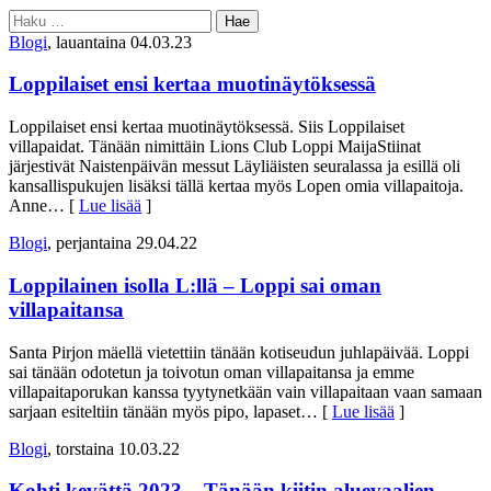
Haku:
Blogi
, lauantaina 04.03.23
Loppilaiset ensi kertaa muotinäytöksessä
Loppilaiset ensi kertaa muotinäytöksessä. Siis Loppilaiset
villapaidat. Tänään nimittäin Lions Club Loppi MaijaStiinat
järjestivät Naistenpäivän messut Läyliäisten seuralassa ja esillä oli
kansallispukujen lisäksi tällä kertaa myös Lopen omia villapaitoja.
Anne
… [
Lue lisää
]
Blogi
, perjantaina 29.04.22
Loppilainen isolla L:llä – Loppi sai oman
villapaitansa
Santa Pirjon mäellä vietettiin tänään kotiseudun juhlapäivää. Loppi
sai tänään odotetun ja toivotun oman villapaitansa ja emme
villapaitaporukan kanssa tyytynetkään vain villapaitaan vaan samaan
sarjaan esiteltiin tänään myös pipo, lapaset
… [
Lue lisää
]
Blogi
, torstaina 10.03.22
Kohti kevättä 2023 – Tänään kiitin aluevaalien