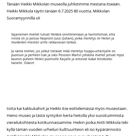
Tänään Heikki Mikkolan museolla juhlistimme mestaria itseään.
Heikki Mikkola täytti tänään 6.7.2025 80 vuotta. Mikkolan
Suoramyynnillä oli
Sajaniemen miehet tulivat Heikkiä onnittelemaan ja harmittelivat, että
rivistä oli jo poissa Haqvistin Jussi (Juhani), jonka merkitys oli Heikin ja
muidenkin miesten urille ratkaisevan tärkeä.
Ja nämä miehet, jos jotkut tietävät mikä merkitys huippu-urheilijalle on
puolison ja perheen tuki ja siksi Pesosen Martin johdolla miehet pitivät myös
kauniin puheen Heikin puolisolle Kaijalle ja antoivat kukat kiitokseksi
hänelle. Oikein!
totta kai kakkukahvit ja Heikki itse esittelemässä myös museotaan.
Hieno museo ja tästä syntyikin kerta heitolla yksi suosituimmista
vierailukohteista kotikunnassamme. Heikin poika Antti Mikkola teki
kyllä tämän vuoden urheilun kulttuuriteon eli iso kypärännosto