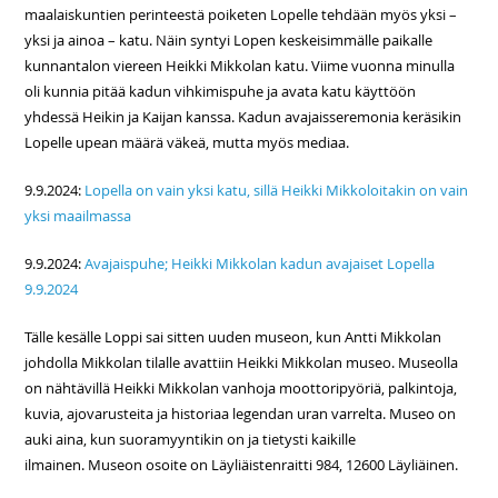
maalaiskuntien perinteestä poiketen Lopelle tehdään myös yksi –
yksi ja ainoa – katu. Näin syntyi Lopen keskeisimmälle paikalle
kunnantalon viereen Heikki Mikkolan katu. Viime vuonna minulla
oli kunnia pitää kadun vihkimispuhe ja avata katu käyttöön
yhdessä Heikin ja Kaijan kanssa. Kadun avajaisseremonia keräsikin
Lopelle upean määrä väkeä, mutta myös mediaa.
9.9.2024:
Lopella on vain yksi katu, sillä Heikki Mikkoloitakin on vain
yksi maailmassa
9.9.2024:
Avajaispuhe; Heikki Mikkolan kadun avajaiset Lopella
9.9.2024
Tälle kesälle Loppi sai sitten uuden museon, kun Antti Mikkolan
johdolla Mikkolan tilalle avattiin Heikki Mikkolan museo. Museolla
on nähtävillä Heikki Mikkolan vanhoja moottoripyöriä, palkintoja,
kuvia, ajovarusteita ja historiaa legendan uran varrelta. Museo on
auki aina, kun suoramyyntikin on ja tietysti kaikille
ilmainen. Museon osoite on Läyliäistenraitti 984, 12600 Läyliäinen.