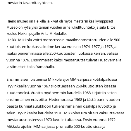
mestarin tavaroita yhteen.
Hieno museo on Heikillä ja kivat oli myös mestarin kasikymppiset!
Museo on kyllä yksi tämän vuoden urheilukulttuuriteko ja siitä kiitos
kuuluu Heikin pojalle Antti Mikkolalle.
Heikki Mikkola voitti motocrossin maailmanmestaruuden alle 500-
kuutioisten luokassa kolme kertaa vuosina 1974, 1977 ja 1978 ja
lisäksi pienemmässä alle 250-kuutioisten luokassa kerran, välissä
vuonna 1976. Ensimmäiset kaksi mestaruutta tulivat Husqvarnalla
ja viimeiset kaksi Yamahalla.
Ensimmäisen pisteensä Mikkola ajoi MM-sarjassa kotikilpailussa
Hyvinkäällä vuonna 1967 sijoittuessaan 250-kuutioisten kisassa
kuudenneksi. Vuotta myöhemmin kaudella 1968 kirjattiin sitten
ensimmäinen erävoitto Hedemorassa 1968 ja tästä parin vuoden
päästä kunniataulukkoon tuli ensimmäinen osakilpailuvoitto ja
sekin Hyvinkäältä kaudelta 1970. Mikkolan ura oli siis vakuuttavassa
mestaruusnosteessa 1970-luvulle tultaessa. Ensin vuonna 1972
Mikkola ajoikin MM-sarjassa pronssille 500-kuutioisissa ja