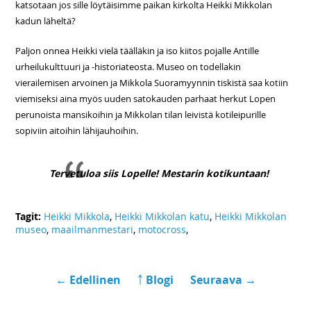
katsotaan jos sille löytäisimme paikan kirkolta Heikki Mikkolan
kadun läheltä?
Paljon onnea Heikki vielä täälläkin ja iso kiitos pojalle Antille
urheilukulttuuri ja -historiateosta. Museo on todellakin
vierailemisen arvoinen ja Mikkola Suoramyynnin tiskistä saa kotiin
viemiseksi aina myös uuden satokauden parhaat herkut Lopen
perunoista mansikoihin ja Mikkolan tilan leivistä kotileipurille
sopiviin aitoihin lähijauhoihin.
Tervetuloa siis Lopelle! Mestarin kotikuntaan!
Tagit:
Heikki Mikkola
,
Heikki Mikkolan katu
,
Heikki Mikkolan
museo
,
maailmanmestari
,
motocross
,
← Edellinen
￪ Blogi
Seuraava →