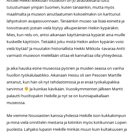
Antille! Heikki Mikkolan museoon on jo avauskesänä tultu
tutustumaan ympäri Suomen, kuten tänäänkin, mutta myös
maailmalta ja museon ainutlaatuinen kokoelmakin on karttunut
lahjoituksin avajaisvuonnaan. Tänäänkin museo sai lisää esineitä ja
toivottavasti jostain vielä löytyy alkuperäinen Heikin kypäräkin.
Mies, kun reilu on, antoi aikanaan käyttämänsä kypärät aina muille
kuskeille käyttöön. Tietääkö joku mistä Heikin aidon kypärän voisi
vielä löytää? Ja muutakin historiallista Heikki Mikkola -tavaraa Antti
varmasti museoon mielellään ottaa eli kannattaa olla yhteydessä.
Ja aika hauska esine museossa pyörien ja muiden seassa on vanha
huollon työkalulaatikko. Aikanaan Hessu oli sen Pesosen Martille
antanut, kun hän oli nyt tehdastiimissä ja ei enää työkalupakkia
tarvinnut
Ja kuinkas kävikään. Vuosikymmenten jälkeen Martti
palautti huoltopakin Heikille ja nyt se on kunniapaikallaan
museossa.
Me veimme Nousiaisten kanssa yhdessä Heikille ison kukkakimpun
ja minä vielä onnittelin mestaria ja kiitinkin myös kotikunnan Lopen
puolesta. Lahjaksi lupasin Heikille minkäs muun kuin kultakuusen ja