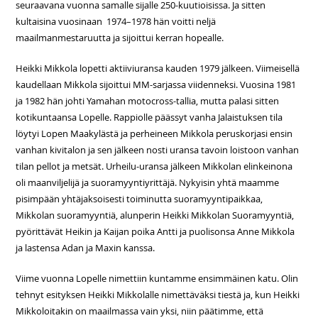
seuraavana vuonna samalle sijalle 250-kuutioisissa. Ja sitten
kultaisina vuosinaan 1974–1978 hän voitti neljä
maailmanmestaruutta ja sijoittui kerran hopealle.
Heikki Mikkola lopetti aktiiviuransa kauden 1979 jälkeen. Viimeisellä
kaudellaan Mikkola sijoittui MM-sarjassa viidenneksi. Vuosina 1981
ja 1982 hän johti Yamahan motocross-tallia, mutta palasi sitten
kotikuntaansa Lopelle. Rappiolle päässyt vanha Jalaistuksen tila
löytyi Lopen Maakylästä ja perheineen Mikkola peruskorjasi ensin
vanhan kivitalon ja sen jälkeen nosti uransa tavoin loistoon vanhan
tilan pellot ja metsät. Urheilu-uransa jälkeen Mikkolan elinkeinona
oli maanviljelijä ja suoramyyntiyrittäjä. Nykyisin yhtä maamme
pisimpään yhtäjaksoisesti toiminutta suoramyyntipaikkaa,
Mikkolan suoramyyntiä, alunperin Heikki Mikkolan Suoramyyntiä,
pyörittävät Heikin ja Kaijan poika Antti ja puolisonsa Anne Mikkola
ja lastensa Adan ja Maxin kanssa.
Viime vuonna Lopelle nimettiin kuntamme ensimmäinen katu. Olin
tehnyt esityksen Heikki Mikkolalle nimettäväksi tiestä ja, kun Heikki
Mikkoloitakin on maailmassa vain yksi, niin päätimme, että