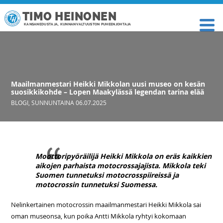
TIMO HEINONEN
KANSANEDUSTAJA, KUNNANVALTUUSTON PUHEENJOHTAJA
Maailmanmestari Heikki Mikkolan uusi museo on kesän
suosikkikohde – Lopen Maakylässä legendan tarina elää
BLOGI
,
SUNNUNTAINA 06.07.2025
Moottoripyöräilijä Heikki Mikkola on eräs kaikkien
aikojen parhaista motocrossajajista. Mikkola teki
Suomen tunnetuksi motocrosspiireissä ja
motocrossin tunnetuksi Suomessa.
Nelinkertainen motocrossin maailmanmestari Heikki Mikkola sai
oman museonsa, kun poika Antti Mikkola ryhtyi kokomaan