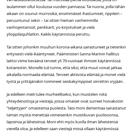
laulaminen ollut koulussa vuoden pannassa. Tai nuoria, joilla tähän
aikaan on osunut murrosikä, ensimmäiset ihastumiset, rippileiri –
peruuntunut sekin – tai sitten hieman vanhemmilla
vanhojentanssit, penkkarit, yo-kirjoitukset ja vielä
ylioppilasjuhlatkin. Kaikki käytännössä peruttu.
Tai sitten johonkin muuhun korona-aikana sairastuneet ja tietenkin
erityisesti vielä ikääntyneet. Pääministeri Sanna Marinin hallitus
laittoi viime keväänä terveet yli 70-vuotiaat ihmiset käytännössä
kotiarestiin. Monelle tuli tunne, että siksi, että muut voivat jatkaa
aikalailla normaalia elämää. Terveet aktiivista elämää ja monet vielä
työtä ja yrittäjänäkin toimineet seiskakymppiset siirrettiin sryjään.
Ja edelleen mieli tulee murheelliseksi, kun muistelen niitä
yhteydenottoja ja viestejä, joissa omaiset ovat surreet hoivakotiin
”teljettyjen” omaistensa puolesta. Taisi moni dementiaa sairastanut
tämän myötä menettää viimeisenkin muistikuvan puolisoonsa,
lapsiinsa ja läheisiinsä. Moni ehti myös kuolla ilman läheistensä
vierellä oloa. Ja edelleen saan viestejä missä ollaan käytännössä