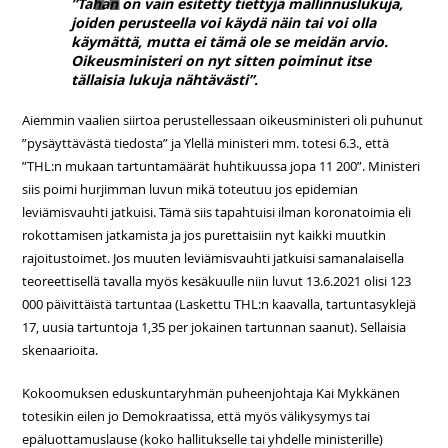
”Tähän on vain esitetty tiettyjä mallinnuslukuja,
joiden perusteella voi käydä näin tai voi olla
käymättä, mutta ei tämä ole se meidän arvio.
Oikeusministeri on nyt sitten poiminut itse
tällaisia lukuja nähtävästi”.
Aiemmin vaalien siirtoa perustellessaan oikeusministeri oli puhunut
”pysäyttävästä tiedosta” ja Ylellä ministeri mm. totesi 6.3., että
”THL:n mukaan tartuntamäärät huhtikuussa jopa 11 200”. Ministeri
siis poimi hurjimman luvun mikä toteutuu jos epidemian
leviämisvauhti jatkuisi. Tämä siis tapahtuisi ilman koronatoimia eli
rokottamisen jatkamista ja jos purettaisiin nyt kaikki muutkin
rajoitustoimet. Jos muuten leviämisvauhti jatkuisi samanalaisella
teoreettisellä tavalla myös kesäkuulle niin luvut 13.6.2021 olisi 123
000 päivittäistä tartuntaa (Laskettu THL:n kaavalla, tartuntasyklejä
17, uusia tartuntoja 1,35 per jokainen tartunnan saanut). Sellaisia
skenaarioita.
Kokoomuksen eduskuntaryhmän puheenjohtaja Kai Mykkänen
totesikin eilen jo Demokraatissa, että myös välikysymys tai
epäluottamuslause (koko hallitukselle tai yhdelle ministerille)