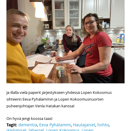
Ja illalla vielä paperit järjestykseen yhdessä Lopen Kokoomus
sihteerin Eeva Pyhälammin ja Lopen Kokoomusnuorten
puheenjohtajan Venla Hatakan kanssa!
On hyvä jengi koossa taas!
Tagit:
dementia
,
Eeva Pyhälammi
,
Hautajaiset
,
hiihto
,
ikäihmiset
,
läheiset
,
Lopen Kokoomus
,
Lopen