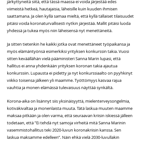
järkyttyneitä siitä, että tässä maassa ei voida järjestää edes
viimeistä hetkeä, hautajaisia, läheisille kuin kuuden ihmisen
saattamana. Ja olen kyllä samaa mieltä, että kyllä tällaiset tilaisuudet
pitäisi voida koronaturvallisesti nytkin järjestää. Mallit pitäisi luoda
yhdessä ja tukea myös niin läheisensä nyt menettäneitä.
Ja sitten tietenkin he kaikki jotka ovat menettäneet työpaikansa ja
myös elämäntyönsä esimerkiksi yrityksen konkurssin takia. Vuosi
sitten keväällähän vielä pääministeri Sanna Marin lupasi, että
hallitus ei anna yhdenkään yrityksen koronan takia ajautua
konkurssiin. Lupausta ei pidetty ja nyt konkurssiaalto on pyyhkinyt
viikko toisensa jälkeen yli maamme. Työttömyys kasvaa rajua
vauhtia ja monen elämässä tulevaisuus näyttää synkältä.
Korona-aika on lisännyt siis yksinäisyyttä, mielenterveysongelmia,
kotiväkivaltaa ja monenlaista muuta. Tätä laskua muuten maamme
maksaa pitkään ja olen varma, että seuraavan kriisin iskiessä jälleen
todetaan, että ”Ei tehdä nyt samoja virheitä mitä Sanna Marinin
vasemmistohallitus teki 2020-luvun koronakriisin kanssa. Sen
laskua maksamme edelleen”. Näin ehkä vielä 2030-luvullakin