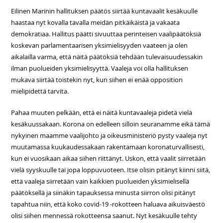
Eilinen Marinin hallituksen päätös siirtää kuntavaalit kesäkuulle
haastaa nyt kovalla tavalla meidän pitkäikäistä ja vakaata
demokratiaa. Hallitus päätti sivuuttaa perinteisen vaalipäätöksiä
koskevan parlamentaarisen yksimielisyyden vaateen ja olen
aikalailla varma, että näitä päätöksiä tehdään tulevaisuudessakin
ilman puolueiden yksimielisyyttä. Vaaleja voi olla hallituksen
mukava siirtää toistekin nyt, kun siihen ei enää opposition
mielipidettä tarvita.
Pahaa muuten pelkään, että ei näitä kuntavaaleja pidetä vielä
kesäkuussakaan. Korona on edelleen silloin seuranamme eikä tämä
nykyinen maamme vaalijohto ja oikeusministeriö pysty vaaleja nyt
muutamassa kuukaudessakaan rakentamaan koronaturvallisesti,
kun ei vuosikaan aikaa siihen riittänyt. Uskon, että vaalit siirretään
vielä syyskuulle tai jopa loppuvuoteen. Itse olisin pitänyt kiinni siitä,
että vaaleja siirretään vain kaikkien puolueiden yksimielisellä
päätöksellä ja siinäkin tapauksessa minusta siirron olisi pitänyt
tapahtua niin, että koko covid-19 -rokotteen haluava aikuisväestö
olisi siihen mennessä rokotteensa saanut. Nyt kesäkuulle tehty