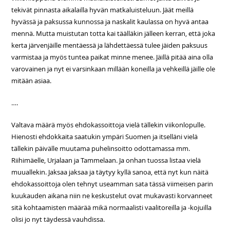
tekivät pinnasta aikalailla hyvän matkaluisteluun. Jäät meillä
hyvässä ja paksussa kunnossa ja naskalit kaulassa on hyvä antaa
mennä. Mutta muistutan totta kai täälläkin jälleen kerran, että joka
kerta järvenjäille mentäessä ja lähdettäessä tulee jäiden paksuus
varmistaa ja myös tuntea paikat minne menee. Jäillä pitää aina olla
varovainen ja nyt ei varsinkaan millään koneilla ja vehkeillä jäille ole
mitään asiaa.
….
Valtava määrä myös ehdokassoittoja vielä tällekin viikonlopulle.
Hienosti ehdokkaita saatukin ympäri Suomen ja itselläni vielä
tällekin päivälle muutama puhelinsoitto odottamassa mm.
Riihimäelle, Urjalaan ja Tammelaan. Ja onhan tuossa listaa vielä
muuallekin. Jaksaa jaksaa ja täytyy kyllä sanoa, että nyt kun näitä
ehdokassoittoja olen tehnyt useamman sata tässä viimeisen parin
kuukauden aikana niin ne keskustelut ovat mukavasti korvanneet
sitä kohtaamisten määrää mikä normaalisti vaalitoreilla ja -kojuilla
olisi jo nyt täydessä vauhdissa.