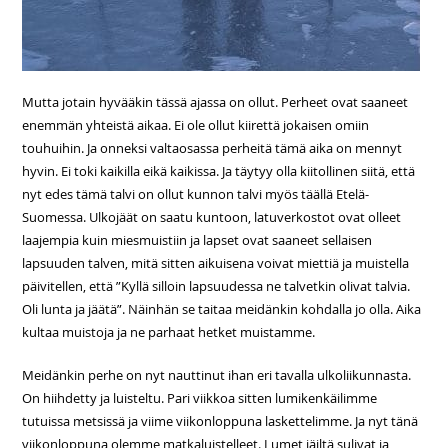
Mutta jotain hyvääkin tässä ajassa on ollut. Perheet ovat saaneet
enemmän yhteistä aikaa. Ei ole ollut kiirettä jokaisen omiin
touhuihin. Ja onneksi valtaosassa perheitä tämä aika on mennyt
hyvin. Ei toki kaikilla eikä kaikissa. Ja täytyy olla kiitollinen siitä, että
nyt edes tämä talvi on ollut kunnon talvi myös täällä Etelä-
Suomessa. Ulkojäät on saatu kuntoon, latuverkostot ovat olleet
laajempia kuin miesmuistiin ja lapset ovat saaneet sellaisen
lapsuuden talven, mitä sitten aikuisena voivat miettiä ja muistella
päivitellen, että ”Kyllä silloin lapsuudessa ne talvetkin olivat talvia.
Oli lunta ja jäätä”. Näinhän se taitaa meidänkin kohdalla jo olla. Aika
kultaa muistoja ja ne parhaat hetket muistamme.
Meidänkin perhe on nyt nauttinut ihan eri tavalla ulkoliikunnasta.
On hiihdetty ja luisteltu. Pari viikkoa sitten lumikenkäilimme
tutuissa metsissä ja viime viikonloppuna laskettelimme. Ja nyt tänä
viikonloppuna olemme matkaluistelleet. Lumet jäiltä sulivat ja