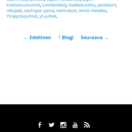
Kokoomusnuoret
,
lumikenkäily
,
matkaluistelu
,
penkkarit
,
ulkojäät
,
vanhojen päivä
,
vanhukset
,
Venla Hatakka
,
Ylioppilasjuhlat
,
yo-juhlat
,
← Edellinen
￪ Blogi
Seuraava →
b
a
x
r
,