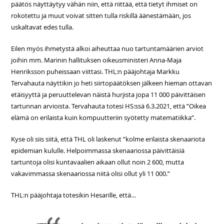
päätös näyttäytyy vähän niin, että riittää, että tietyt ihmiset on
rokotettu ja muut voivat sitten tulla riskillä äänestämään, jos
uskaltavat edes tulla.
Eilen myös ihmetystä alkoi aiheuttaa nuo tartuntamäärien arviot
joihin mm. Marinin hallituksen oikeusministeri Anna-Maja
Henriksson puheissaan viittasi. THL:n pääjohtaja Markku
Tervahauta näyttikin jo heti siirtopäätöksen jälkeen hieman ottavan
etäisyyttä ja peruuttelevan näistä hurjista jopa 11 000 päivittäisen
tartunnan arvioista. Tervahauta totesi HS:ssä 6.3.2021, että ”Oikea
elämä on erilaista kuin kompuutteriin syötetty matematiikka”.
Kyse oli siis siitä, että THL oli laskenut ”kolme erilaista skenaariota
epidemian kululle. Helpoimmassa skenaariossa päivittäisiä
tartuntoja olisi kuntavaalien aikaan ollut noin 2 600, mutta
vakavimmassa skenaariossa niitä olisi ollut yli 11 000.”
THL:n pääjohtaja totesikin Hesarille, että…