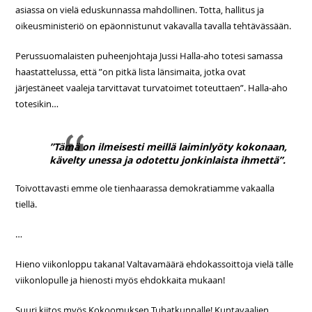
asiassa on vielä eduskunnassa mahdollinen. Totta, hallitus ja
oikeusministeriö on epäonnistunut vakavalla tavalla tehtävässään.
Perussuomalaisten puheenjohtaja Jussi Halla-aho totesi samassa
haastattelussa, että ”on pitkä lista länsimaita, jotka ovat
järjestäneet vaaleja tarvittavat turvatoimet toteuttaen”. Halla-aho
totesikin…
”Tämä on ilmeisesti meillä laiminlyöty kokonaan,
kävelty unessa ja odotettu jonkinlaista ihmettä”.
Toivottavasti emme ole tienhaarassa demokratiamme vakaalla
tiellä.
…
Hieno viikonloppu takana! Valtavamäärä ehdokassoittoja vielä tälle
viikonlopulle ja hienosti myös ehdokkaita mukaan!
Suuri kiitos myös Kokoomuksen Tuhatkunnalle! Kuntavaalien