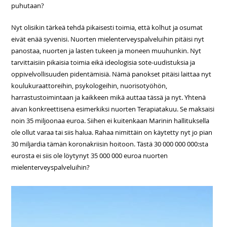
puhutaan?
Nyt olisikin tärkeä tehdä pikaisesti toimia, että kolhut ja osumat
eivät enää syvenisi. Nuorten mielenterveyspalveluihin pitäisi nyt
panostaa, nuorten ja lasten tukeen ja moneen muuhunkin. Nyt
tarvittaisiin pikaisia toimia eikä ideologisia sote-uudistuksia ja
oppivelvollisuuden pidentämisiä. Nämä panokset pitäisi laittaa nyt
koulukuraattoreihin, psykologeihin, nuorisotyöhön,
harrastustoimintaan ja kaikkeen mikä auttaa tässä ja nyt. Yhtenä
aivan konkreettisena esimerkiksi nuorten Terapiatakuu. Se maksaisi
noin 35 miljoonaa euroa. Siihen ei kuitenkaan Marinin hallituksella
ole ollut varaa tai siis halua. Rahaa nimittäin on käytetty nyt jo pian
30 miljardia tämän koronakriisin hoitoon. Tästä 30 000 000 000:sta
eurosta ei siis ole löytynyt 35 000 000 euroa nuorten
mielenterveyspalveluihin?