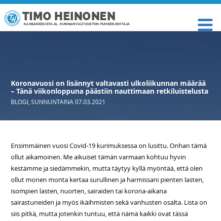
TIMO HEINONEN
KANSANEDUSTAJA, KUNNANVALTUUSTON PUHEENJOHTAJA
Koronavuosi on lisännyt valtavasti ulkoliikunnan määrää
– Tänä viikonloppuna päästiin nauttimaan retkiluistelusta
BLOGI
,
SUNNUNTAINA 07.03.2021
Ensimmäinen vuosi Covid-19 kurimuksessa on lusittu. Onhan tämä
ollut aikamoinen. Me aikuiset tämän varmaan kohtuu hyvin
kestämme ja siedämmekin, mutta täytyy kyllä myöntää, että olen
ollut monen monta kertaa surullinen ja harmissani pienten lasten,
isompien lasten, nuorten, sairaiden tai korona-aikana
sairastuneiden ja myös ikäihmisten sekä vanhusten osalta. Lista on
siis pitkä, mutta jotenkin tuntuu, että nämä kaikki ovat tässä