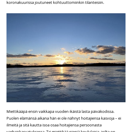
koronakuurissa joutuneet kohtuuttomiinkin tilanteisiin.
Miettikääpä ensin vaikkapa vuoden ikäistä lasta päiväkodissa.
Puolen elämänsä aikana hän ei ole nähnyt hoitajiensa kasvoja – ei
ilmeitä ja sitä kautta isoa osaa hoitajiensa persoonasta
varhaiskasvatuksessa. Tai miettikää pieniä koululaisia, joilta on