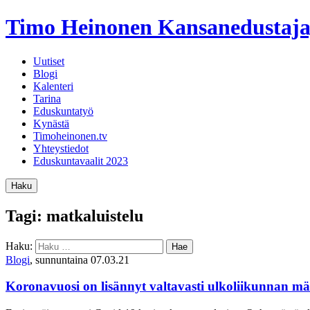
Timo Heinonen
Kansanedustaja
Uutiset
Blogi
Kalenteri
Tarina
Eduskuntatyö
Kynästä
Timoheinonen.tv
Yhteystiedot
Eduskuntavaalit 2023
Haku
Tagi: matkaluistelu
Haku:
Blogi
, sunnuntaina 07.03.21
Koronavuosi on lisännyt valtavasti ulkoliikunnan mä