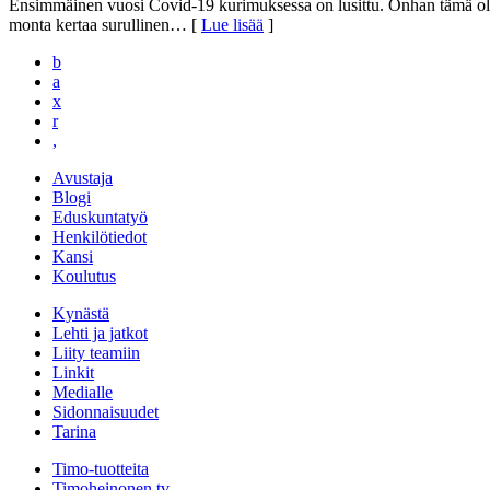
Ensimmäinen vuosi Covid-19 kurimuksessa on lusittu. Onhan tämä oll
monta kertaa surullinen
… [
Lue lisää
]
b
a
x
r
,
Avustaja
Blogi
Eduskuntatyö
Henkilötiedot
Kansi
Koulutus
Kynästä
Lehti ja jatkot
Liity teamiin
Linkit
Medialle
Sidonnaisuudet
Tarina
Timo-tuotteita
Timoheinonen.tv