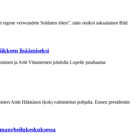
t eigene verwundete Soldaten töten”, näin otsikoi saksalainen Bild
iikkeen lisäämiseksi
nnisen ja Artti Viitaniemen johdolla Lopelle puuhaama
isteri Antti Häkkäsen (kok) valmistelun pohjalta. Ennen presidentin
umaurheilukeskuksessa