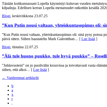
Tänään kotikunnassani Lopella käynnistyi kuluvan vuoden metsästy
kilpailuja. Edellisen kerran Lopella mestaruudet ratkottiin kesällä 2
Blogi
, keskiviikkona 23.07.25
”Kun Putin nousi valtaan, yhteiskuntasopimus oli: sinä
”Kun Putin nousi valtaan, yhteiskuntasopimus oli: sinä pysy poissa poli
päivä sitten. Siihen haastateltu Mark Galeottihan
… [
Lue lisää
]
Blogi
, tiistaina 22.07.25
”Älä tule huono puukko, tule hyvä puukko” – Rosel
”Juhlavuoteni” on jo puolivälin krouvissa ja toivottavasti vasta eläm
siihen, että alkoi
… [
Lue lisää
]
←
Vanhemmat artikkelit
b
a
x
r
,