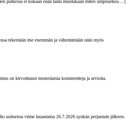
vien putkessa ei kukaan enää taida muistakaan miten umpisurkea
… [
jatkossa tekemään itse enemmän ja vähentämään näin myös
us on kirvoittanut monenlaisia kommentteja ja arvioita.
dio uutisensa viime lauantaina 26.7.2026 synkän perjantain jälkeen.