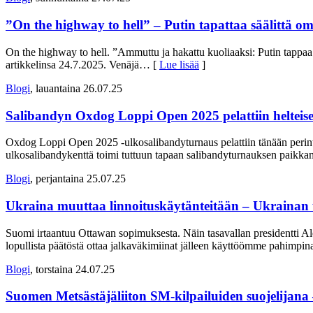
”On the highway to hell” – Putin tapattaa säälittä om
On the highway to hell. ”Ammuttu ja hakattu kuoliaaksi: Putin tappaa 
artikkelinsa 24.7.2025. Venäjä
… [
Lue lisää
]
Blogi
, lauantaina 26.07.25
Salibandyn Oxdog Loppi Open 2025 pelattiin helteises
Oxdog Loppi Open 2025 -ulkosalibandyturnaus pelattiin tänään perint
ulkosalibandykenttä toimi tuttuun tapaan salibandyturnauksen paikkan
Blogi
, perjantaina 25.07.25
Ukraina muuttaa linnoituskäytänteitään – Ukrainan t
Suomi irtaantuu Ottawan sopimuksesta. Näin tasavallan presidentti Ale
lopullista päätöstä ottaa jalkaväkimiinat jälleen käyttöömme pahimpin
Blogi
, torstaina 24.07.25
Suomen Metsästäjäliiton SM-kilpailuiden suojelija