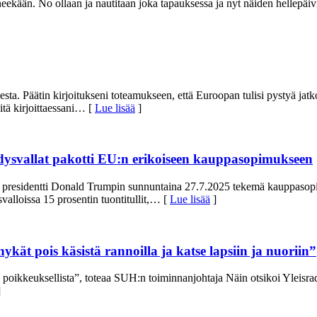
ekään. No ollaan ja nautitaan joka tapauksessa ja nyt näiden hellepäi
sesta. Päätin kirjoitukseni toteamukseen, että Euroopan tulisi pystyä 
ä kirjoittaessani
… [
Lue lisää
]
ysvallat pakotti EU:n erikoiseen kauppasopimukseen
presidentti Donald Trumpin sunnuntaina 27.7.2025 tekemä kauppasopim
alloissa 15 prosentin tuontitullit,
… [
Lue lisää
]
ät pois käsistä rannoilla ja katse lapsiin ja nuoriin”
a poikkeuksellista”, toteaa SUH:n toiminnanjohtaja Näin otsikoi Yleisra
]