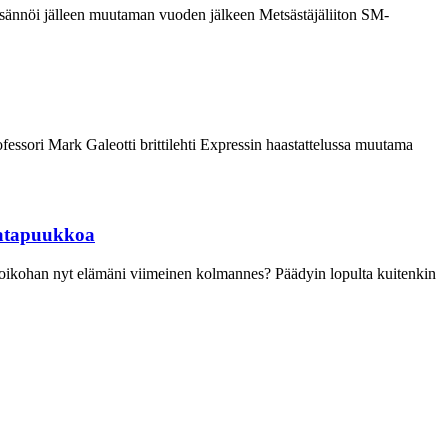
ännöi jälleen muutaman vuoden jälkeen Metsästäjäliiton SM-
ofessori Mark Galeotti brittilehti Expressin haastattelussa muutama
satapuukkoa
alkoikohan nyt elämäni viimeinen kolmannes? Päädyin lopulta kuitenkin