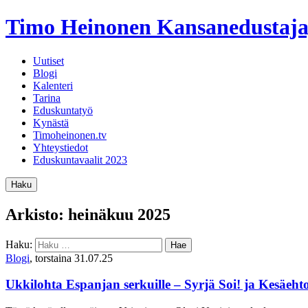
Timo Heinonen
Kansanedustaja
Uutiset
Blogi
Kalenteri
Tarina
Eduskuntatyö
Kynästä
Timoheinonen.tv
Yhteystiedot
Eduskuntavaalit 2023
Haku
Arkisto: heinäkuu 2025
Haku:
Blogi
, torstaina 31.07.25
Ukkilohta Espanjan serkuille – Syrjä Soi! ja Kesäe