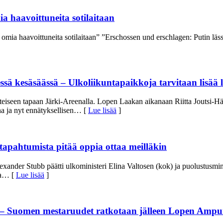
ia haavoittuneita sotilaitaan
omia haavoittuneita sotilaitaan” ”Erschossen und erschlagen: Putin läss
sä kesäsäässä – Ulkoliikuntapaikkoja tarvitaan lisää l
eiseen tapaan Järki-Areenalla. Lopen Laakan aikanaan Riitta Joutsi-Hä
a ja nyt ennätyksellisen
… [
Lue lisää
]
apahtumista pitää oppia ottaa meilläkin
xander Stubb päätti ulkoministeri Elina Valtosen (kok) ja puolustusmin
a
… [
Lue lisää
]
na – Suomen mestaruudet ratkotaan jälleen Lopen Amp