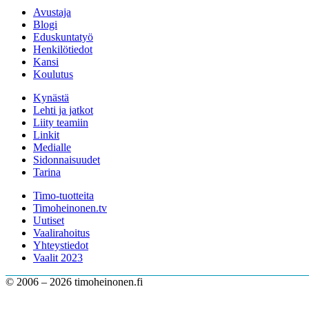
Avustaja
Blogi
Eduskuntatyö
Henkilötiedot
Kansi
Koulutus
Kynästä
Lehti ja jatkot
Liity teamiin
Linkit
Medialle
Sidonnaisuudet
Tarina
Timo-tuotteita
Timoheinonen.tv
Uutiset
Vaalirahoitus
Yhteystiedot
Vaalit 2023
© 2006 – 2026 timoheinonen.fi