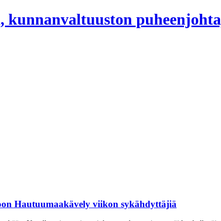
, kunnanvaltuuston puheenjohta
htoon Hautuumaakävely viikon sykähdyttäjiä