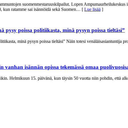
sammuntojen suomenmestaruuskilpailut. Lopen Ampumaurheilukeskus is
020, kun ratamme sai isännöidä sekä Suomen
… [
Lue lisää
]
 pysy poissa politiikasta, minä pysyn poissa tieltäsi”
tiikasta, minä pysyn poissa tieltäsi” Näin totesi venäläisasiantuntija pr
lin vanhan isännän opissa tekemässä omaa puolivuosi
änikin. Helmikuun 15. päivänä, kun täysin 50 vuotta niin pohdin, että 