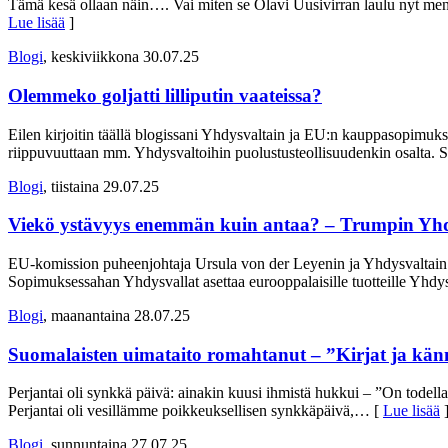
Tämä kesä ollaan näin…. Vai miten se Olavi Uusivirran laulu nyt mene
Lue lisää
]
Blogi
, keskiviikkona 30.07.25
Olemmeko goljatti lilliputin vaateissa?
Eilen kirjoitin täällä blogissani Yhdysvaltain ja EU:n kauppasopimuk
riippuvuuttaan mm. Yhdysvaltoihin puolustusteollisuudenkin osalta. Sit
Blogi
, tiistaina 29.07.25
Viekö ystävyys enemmän kuin antaa? – Trumpin Yhd
EU-komission puheenjohtaja Ursula von der Leyenin ja Yhdysvaltain 
Sopimuksessahan Yhdysvallat asettaa eurooppalaisille tuotteille Yhdysv
Blogi
, maanantaina 28.07.25
Suomalaisten uimataito romahtanut – ”Kirjat ja kännyk
Perjantai oli synkkä päivä: ainakin kuusi ihmistä hukkui – ”On todell
Perjantai oli vesillämme poikkeuksellisen synkkäpäivä,
… [
Lue lisää
Blogi
, sunnuntaina 27.07.25