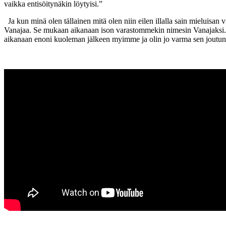
vaikka entisöitynäkin löytyisi.”
Ja kun minä olen tällainen mitä olen niin eilen illalla sain mieluisan
Vanajaa. Se mukaan aikanaan ison varastommekin nimesin Vanajaksi. Mu
aikanaan enoni kuoleman jälkeen myimme ja olin jo varma sen joutuneen 