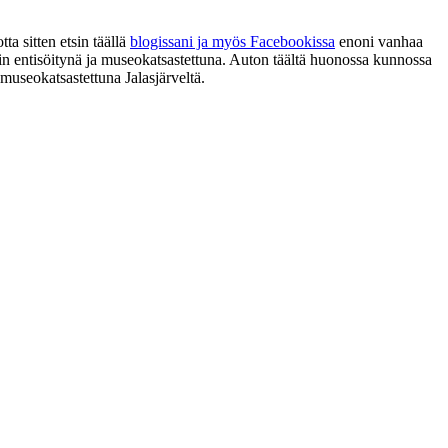
a sitten etsin täällä
blogissani ja myös Facebookissa
enoni vanhaa
in entisöitynä ja museokatsastettuna. Auton täältä huonossa kunnossa
museokatsastettuna Jalasjärveltä.