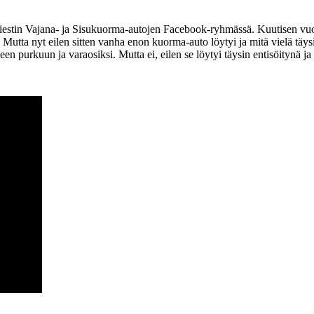
 viestin Vajana- ja Sisukuorma-autojen Facebook-ryhmässä. Kuutisen vuott
tta nyt eilen sitten vanha enon kuorma-auto löytyi ja mitä vielä täys
purkuun ja varaosiksi. Mutta ei, eilen se löytyi täysin entisöitynä ja 