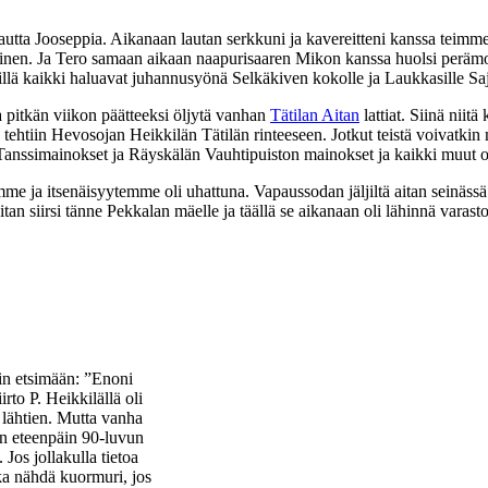
 Jooseppia. Aikanaan lautan serkkuni ja kavereitteni kanssa teimme ja 
nen. Ja Tero samaan aikaan naapurisaaren Mikon kanssa huolsi perämoot
 sillä kaikki haluavat juhannusyönä Selkäkiven kokolle ja Laukkasille Sa
aa pitkän viikon päätteeksi öljytä vanhan
Tätilan Aitan
lattiat. Siinä niit
ehtiin Hevosojan Heikkilän Tätilän rinteeseen. Jotkut teistä voivatkin m
. Tanssimainokset ja Räyskälän Vauhtipuiston mainokset ja kaikki muut ol
tamme ja itsenäisyytemme oli uhattuna. Vapaussodan jäljiltä aitan seinäs
tan siirsi tänne
Pekkalan mäelle ja täällä se aikanaan oli lähinnä varas
dyin etsimään: ”Enoni
to P. Heikkilällä oli
lähtien. Mutta vanha
in eteenpäin 90-luvun
Jos jollakulla tietoa
ka nähdä kuormuri, jos