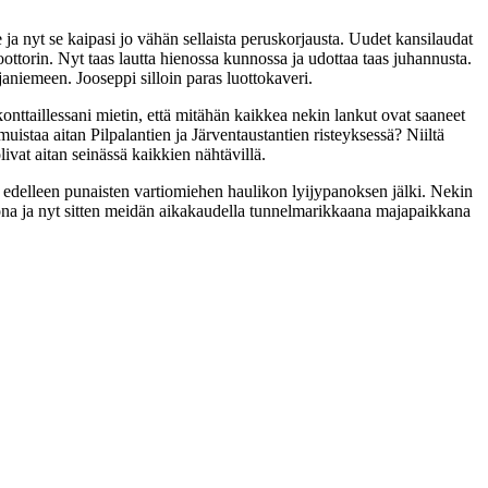
nyt se kaipasi jo vähän sellaista peruskorjausta. Uudet kansilaudat
torin. Nyt taas lautta hienossa kunnossa ja udottaa taas juhannusta.
janiemeen. Jooseppi silloin paras luottokaveri.
ä konttaillessani mietin, että mitähän kaikkea nekin lankut ovat saaneet
uistaa aitan Pilpalantien ja Järventaustantien risteyksessä? Niiltä
ivat aitan seinässä kaikkien nähtävillä.
sä edelleen punaisten vartiomiehen haulikon lyijypanoksen jälki. Nekin
tona ja nyt sitten meidän aikakaudella tunnelmarikkaana majapaikkana