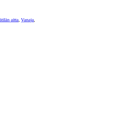
tilän aitta
,
Vanaja
,