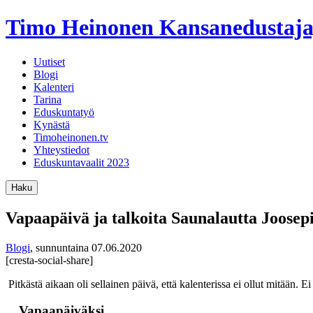
Timo Heinonen
Kansanedustaja
Uutiset
Blogi
Kalenteri
Tarina
Eduskuntatyö
Kynästä
Timoheinonen.tv
Yhteystiedot
Eduskuntavaalit 2023
Haku
Vapaapäivä ja talkoita Saunalautta Joosepi
Blogi
,
sunnuntaina 07.06.2020
[cresta-social-share]
Pitkästä aikaan oli sellainen päivä, että kalenterissa ei ollut mitään
…Vapaapäiväksi.