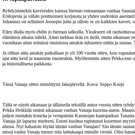
Ryhdyimmekin kavereiden kanssa hieman entraamaan vanhaa Saunalautta
Erälopesta ja vähän ponttoonien korjausta ja yhden uudenkin asentami
Juhannus on sellainen Joosepin juttu ja silloin se on kaikkien kaveri,
Eilen illalla myös ehdin jo hieman talkoilla. Yksikseen oli rauhoittav
elämänsä aikana nähdä. Aitan tarkkaa ikää en tiedä, mutta aikanaan se t
vuosiltaan aitan seinässä muistossa ainakin tuhannen niittia ja nastaa
Ja olihan aitta ainakin paikallaan jo yli 100 vuotta sitten, kun vapau
ajat aitta kesti ja maamme muutenkin. Myöhemmin sitten Pekka-eno ai
ja historiallisena paikkana.
Tässä Vanaja sitten entisöitynä Jalasjärvellä. Kuva: Seppo Korpi
Tältä se näytti aikanaan ja tällaisella tekstillä autoa vuosia sitten ryh
Pekka Heikkilä omisti aikanaan vanhan Vanaja kuorma-auton. Maansiir
paljon muitakin koneita ja vempaimia Karanojan kaatopaikan Tanasta 
Vanaja jäi lapsena mieleeni. Enoni kuoltua rapistunut kuormuri myyti
alussa. Nyt haluaisin löytää tämän vanhan Vanajan? Siis tämän saman. 
missä vanha Vanaja menee niin laittakaapa minulle viestiä. Olisi haus