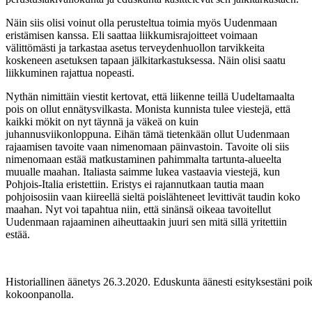
Näin siis olisi voinut olla perusteltua toimia myös Uudenmaan
eristämisen kanssa. Eli saattaa liikkumisrajoitteet voimaan
välittömästi ja tarkastaa asetus terveydenhuollon tarvikkeita
koskeneen asetuksen tapaan jälkitarkastuksessa. Näin olisi saatu
liikkuminen rajattua nopeasti.
Nythän nimittäin viestit kertovat, että liikenne teillä Uudeltamaalta
pois on ollut ennätysvilkasta. Monista kunnista tulee viestejä, että
kaikki mökit on nyt täynnä ja väkeä on kuin
juhannusviikonloppuna. Eihän tämä tietenkään ollut Uudenmaan
rajaamisen tavoite vaan nimenomaan päinvastoin. Tavoite oli siis
nimenomaan estää matkustaminen pahimmalta tartunta-alueelta
muualle maahan. Italiasta saimme lukea vastaavia viestejä, kun
Pohjois-Italia eristettiin. Eristys ei rajannutkaan tautia maan
pohjoisosiin vaan kiireellä sieltä poislähteneet levittivät taudin koko
maahan. Nyt voi tapahtua niin, että sinänsä oikeaa tavoitellut
Uudenmaan rajaaminen aiheuttaakin juuri sen mitä sillä yritettiin
estää.
Historiallinen äänetys 26.3.2020. Eduskunta äänesti esityksestäni poik
kokoonpanolla.