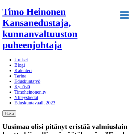
Timo Heinonen
Kansanedustaja,
kunnanvaltuuston
puheenjohtaja
Uutiset
Blogi
Kalenteri
Tarina
Eduskuntatyö
Kynästä
Timoheinonen.tv
Yhteystiedot
Eduskuntavaalit 2023
Haku
Uusimaa olisi pitänyt eristää valmiuslain