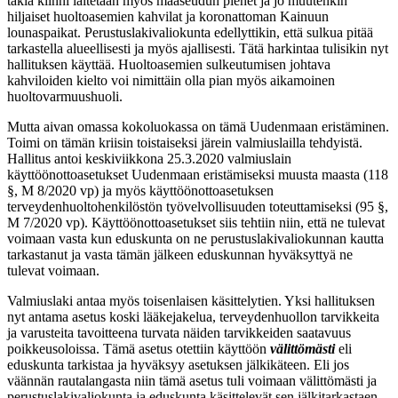
takia kiinni laitetaan myös maaseudun pienet ja jo muutenkin
hiljaiset huoltoasemien kahvilat ja koronattoman Kainuun
lounaspaikat. Perustuslakivaliokunta edellyttikin, että sulkua pitää
tarkastella alueellisesti ja myös ajallisesti. Tätä harkintaa tulisikin nyt
hallituksen käyttää. Huoltoasemien sulkeutumisen johtava
kahviloiden kielto voi nimittäin olla pian myös aikamoinen
huoltovarmuushuoli.
Mutta aivan omassa kokoluokassa on tämä Uudenmaan eristäminen.
Toimi on tämän kriisin toistaiseksi järein valmiuslailla tehdyistä.
Hallitus antoi keskiviikkona 25.3.2020 valmiuslain
käyttöönottoasetukset Uudenmaan eristämiseksi muusta maasta (118
§, M 8/2020 vp) ja myös käyttöönottoasetuksen
terveydenhuoltohenkilöstön työvelvollisuuden toteuttamiseksi (95 §,
M 7/2020 vp). Käyttöönottoasetukset siis tehtiin niin, että ne tulevat
voimaan vasta kun eduskunta on ne perustuslakivaliokunnan kautta
tarkastanut ja vasta tämän jälkeen eduskunnan hyväksyttyä ne
tulevat voimaan.
Valmiuslaki antaa myös toisenlaisen käsittelytien. Yksi hallituksen
nyt antama asetus koski lääkejakelua, terveydenhuollon tarvikkeita
ja varusteita tavoitteena turvata näiden tarvikkeiden saatavuus
poikkeusoloissa. Tämä asetus otettiin käyttöön
välittömästi
eli
eduskunta tarkistaa ja hyväksyy asetuksen jälkikäteen. Eli jos
väännän rautalangasta niin tämä asetus tuli voimaan välittömästi ja
perustuslakivaliokunta ja eduskunta käsittelevät sen jälkitarkastaen.