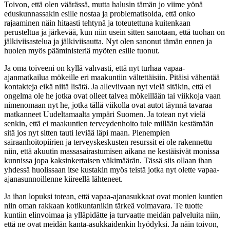
Toivon, että olen väärässä, mutta halusin tämän jo viime yönä
eduskunnassakin esille nostaa ja problematisoida, että onko
rajaaminen näin hitaasti tehtynä ja toteutettuna kuitenkaan
perusteltua ja järkevää, kun niin usein sitten sanotaan, että tuohan on
jälkiviisastelua ja jälkiviisautta. Nyt olen sanonut tämän ennen ja
huolen myös pääministeriä myöten esille tuonut.
Ja oma toiveeni on kyllä vahvasti, että nyt turhaa vapaa-
ajanmatkailua mökeille eri maakuntiin vältettäisiin. Pitäisi vähentää
kontakteja eikä niitä lisätä. Ja alleviivaan nyt vielä sitäkin, että ei
ongelma ole he jotka ovat olleet talvea mökeillään tai viikkoja vaan
nimenomaan nyt he, jotka tällä viikolla ovat autot täynnä tavaraa
matkanneet Uudeltamaalta ympäri Suomen. Ja totean nyt vielä
senkin, että ei maakuntien terveydenhoito tule millään kestämään
sitä jos nyt sitten tauti leviää läpi maan. Pienempien
sairaanhoitopiirien ja terveyskeskusten resurssit ei ole rakennettu
niin, että akuutin massasairastumisen aikana ne kestäisivät monissa
kunnissa jopa kaksinkertaisen väkimäärän. Tässä siis ollaan ihan
yhdessä huolissaan itse kustakin myös teistä jotka nyt olette vapaa-
ajanasunnoillenne kiireellä lähteneet.
Ja ihan lopuksi totean, että vapaa-ajanasukkaat ovat monien kuntien
niin oman rakkaan kotikuntanikin tärkeä voimavara. Te tuotte
kuntiin elinvoimaa ja ylläpidätte ja turvaatte meidän palveluita niin,
että ne ovat meidän kanta-asukkaidenkin hyödyksi. Ja näin toivon,