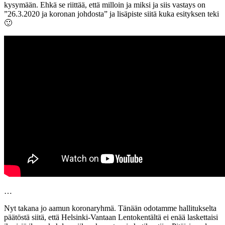
kysymään. Ehkä se riittää, että milloin ja miksi ja siis vastays on
”26.3.2020 ja koronan johdosta” ja lisäpiste siitä kuka esityksen teki
🙂
…
Nyt takana jo aamun koronaryhmä. Tänään odotamme hallitukselta
päätöstä siitä, että Helsinki-Vantaan Lentokentältä ei enää laskettaisi