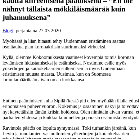
kautta kiireellisenä päätöksenä – ”En ole
nähnyt tällaista mökkiläismäärää kuin
juhannuksena”
Blogi
,
perjantaina 27.03.2020
Myöhässä ja liian hitaasti tehty Uudenmaan eristäminen saattaa
osoittautua pian koronakriisin suurimmaksi virheeksi.
Kyllä, olemme Kokoomuksesta vaatineet kovempia toimia koronan
leviämisen hidastamiseksi ja estämiseksi. Nostimme esille myös
yökerhojen ja karaokebaarien sulkemisen ja myös Uudenmaan
eristämisen muusta maasta. Uusimaa, kun on Suomessa
tartuntamääriltään aivan omaa luokkaansa.
Entinen pääministeri Juha Sipilä (kesk) piti eilen myöhään illalla edu
erinomaisen puheenvuoron. Kokemus ja osaaminen näkyi ja toivottava
nyt käytettäisiin tämän kriisin hoidossa. Olen nimittäin aivan varma, e
parhaiten yhdessä ja kaikkia kuunnellen ja parasta osaamista hyödynt
Ravintola päätös on lopulta syntymässä. Toki turhankin järeänä, kun
Levin ja muutamien vastuuttomien yökerhojen ja karaokebaarien