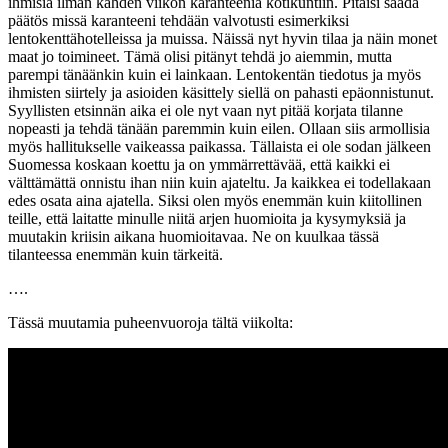
ihmisiä ilman kahden viikon karanteenia kotikuntiin. Pitäisi saada
päätös missä karanteeni tehdään valvotusti esimerkiksi
lentokenttähotelleissa ja muissa. Näissä nyt hyvin tilaa ja näin monet
maat jo toimineet. Tämä olisi pitänyt tehdä jo aiemmin, mutta
parempi tänäänkin kuin ei lainkaan. Lentokentän tiedotus ja myös
ihmisten siirtely ja asioiden käsittely siellä on pahasti epäonnistunut.
Syyllisten etsinnän aika ei ole nyt vaan nyt pitää korjata tilanne
nopeasti ja tehdä tänään paremmin kuin eilen. Ollaan siis armollisia
myös hallitukselle vaikeassa paikassa. Tällaista ei ole sodan jälkeen
Suomessa koskaan koettu ja on ymmärrettävää, että kaikki ei
välttämättä onnistu ihan niin kuin ajateltu. Ja kaikkea ei todellakaan
edes osata aina ajatella. Siksi olen myös enemmän kuin kiitollinen
teille, että laitatte minulle niitä arjen huomioita ja kysymyksiä ja
muutakin kriisin aikana huomioitavaa. Ne on kuulkaa tässä
tilanteessa enemmän kuin tärkeitä.
….
Tässä muutamia puheenvuoroja tältä viikolta: