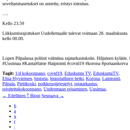
soveltamisasetukset on annettu, eristys toteutuu.
….
Kello 23.59
Liikkumisrajoitukset Uudellemaalle tulevat voimaan 28. maaliskuuta
kello 00.00.
‪Lopen Pilpalassa poliisit valmiina rajatarkastuksiin. Hiljainen kylätie
#Uusimaa #KantaHäme #laipiointi #covid19 #korona #portaankorva ‬
Tagit:
1/4 kokoonpano
,
covid19
,
Eduskunta TV
,
EduskuntaTV
,
Elisa Hyvärinen
,
historia
,
historiallinen hetki
,
Korona
,
Laipiointi
,
Pilpala
,
Pirttikoski
,
poikkeusjärjestelyt
,
rajatarkastus
,
rajoitettukokoonpano
,
Uudenmaan rajaaminen
,
Uusimaa
,
← Edellinen
￪ Blogi
Seuraava →
b
a
x
r
,