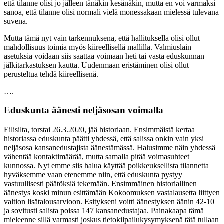
että tilanne olisi jo jälleen tänäkin kesänäkin, mutta en voi varmaksi
sanoa, että tilanne olisi normali vielä monessakaan mielessä tulevana
suvena.
Mutta tämä nyt vain tarkennuksena, että hallituksella olisi ollut
mahdollisuus toimia myös kiireellisellä mallilla. Valmiuslain
asetuksia voidaan siis saattaa voimaan heti tai vasta eduskunnan
jälkitarkastuksen kautta. Uudenmaan eristäminen olisi ollut
perusteltua tehdä kiireellisenä.
….
Eduskunta äänesti neljäsosan voimalla
Eilisilta, torstai 26.3.2020, jää historiaan. Ensimmäistä kertaa
historiassa eduskunta päätti yhdessä, että salissa onkin vain yksi
neljäsosa kansanedustajista äänestämässä. Halusimme näin yhdessä
vähentää kontaktimäärää, mutta samalla pitää voimasuhteet
kunnossa. Nyt emme siis halua käyttää poikkeuksellista tilannetta
hyväksemme vaan etenemme niin, että eduskunta pystyy
vastuullisesti päätöksiä tekemään. Ensimmäinen historiallinen
äänestys koski minun esittämään Kokoomuksen vastalausetta liittyen
valtion lisätalousarvioon. Esitykseni voitti äänestyksen äänin 42-10
ja sovitusti salista poissa 147 kansanedustajaa. Painakaapa tämä
mieleenne sillä varmasti joskus tietokilpailukysymyksenä tätä tullaan