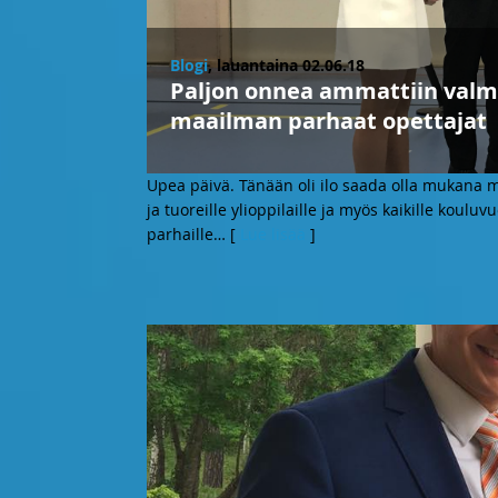
Blogi
, lauantaina 02.06.18
Paljon onnea ammattiin valmis
maailman parhaat opettajat
Upea päivä. Tänään oli ilo saada olla mukana m
ja tuoreille ylioppilaille ja myös kaikille koulu
parhaille
… [
Lue lisää
]