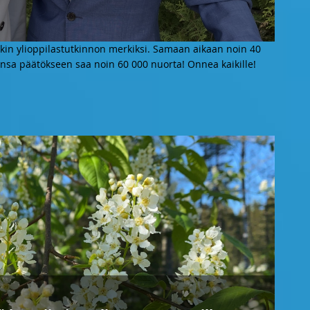
in ylioppilastutkinnon merkiksi. Samaan aikaan noin 40
nsa päätökseen saa noin 60 000 nuorta! Onnea kaikille!