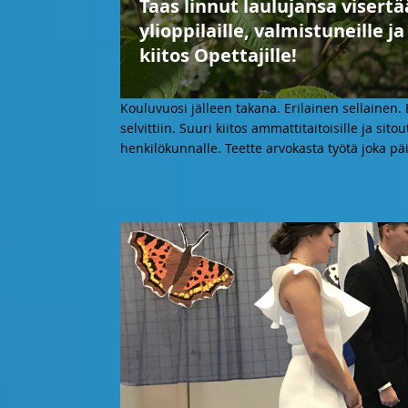
Taas linnut laulujansa visertä
ylioppilaille, valmistuneille j
kiitos Opettajille!
Kouluvuosi jälleen takana. Erilainen sellainen. E
selvittiin. Suuri kiitos ammattitaitoisille ja si
henkilökunnalle. Teette arvokasta työtä joka päi