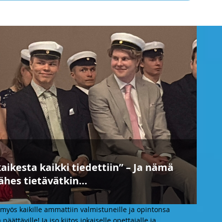
aikesta kaikki tiedettiin” – Ja nämä
lähes tietävätkin…
a myös kaikille ammattiin valmistuneille ja opintonsa
ättäville! Ja iso kiitos jokaiselle opettajalle ja