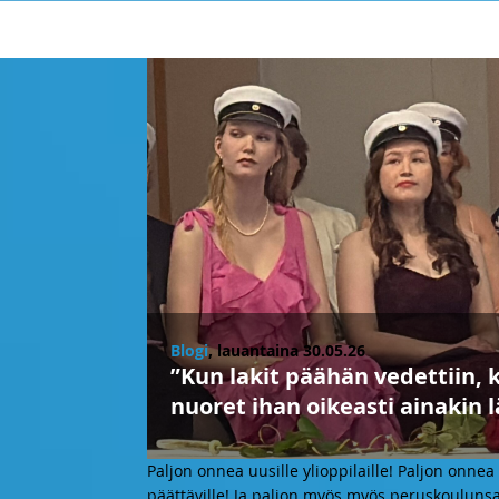
Blogi
, lauantaina 30.05.26
”Kun lakit päähän vedettiin, k
nuoret ihan oikeasti ainakin 
Paljon onnea uusille ylioppilaille! Paljon onne
päättäville! Ja paljon myös myös peruskoulunsa pä