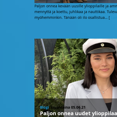
Paljon onnea kevään uusille ylioppilaille ja am
mennyttä ja koettu, juhlikaa ja nauttikaa. Tulev
myöhemminkin. Tänään oli ilo osallistua
… [
Lue
Blogi
, lauantaina 05.06.21
Paljon onnea uudet ylioppila