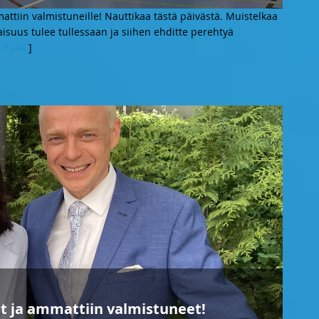
mattiin valmistuneille! Nauttikaa tästä päivästä. Muistelkaa
aisuus tulee tullessaan ja siihen ehditte perehtyä
 lisää
]
at ja ammattiin valmistuneet!