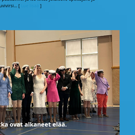
vivirsi
… [
Lue lisää
]
tka ovat alkaneet elää.