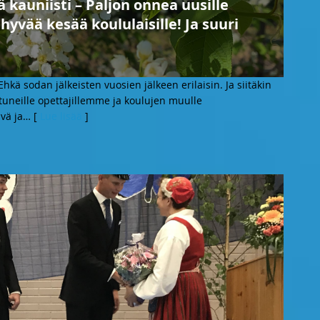
ä kauniisti – Paljon onnea uusille
a hyvää kesää koululaisille! Ja suuri
hkä sodan jälkeisten vuosien jälkeen erilaisin. Ja siitäkin
toutuneille opettajillemme ja koulujen muulle
vä ja
… [
Lue lisää
]