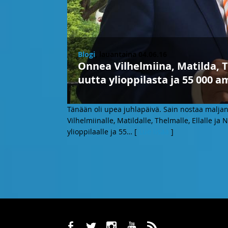
Blogi
, lauantaina 04.06.16
Onnea Vilhelmiina, Matilda, Th
uutta ylioppilasta ja 55 000 
Tänään oli upea juhlapäivä. Sain nostaa maljan m
Vilhelmiinalle, Matildalle, Thelmalle, Ellalle ja 
ylioppilaalle ja 55
… [
Lue lisää
]
b
a
x
r
,