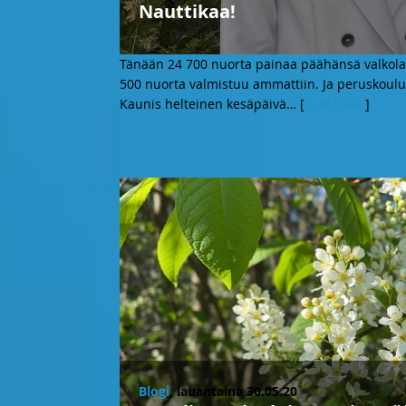
Nauttikaa!
Tänään 24 700 nuorta painaa päähänsä valkolak
500 nuorta valmistuu ammattiin. Ja peruskoulu
Kaunis helteinen kesäpäivä
… [
Lue lisää
]
Blogi
, lauantaina 30.05.20