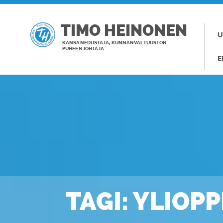
TIMO HEINONEN
U
KANSANEDUSTAJA, KUNNANVALTUUSTON
PUHEENJOHTAJA
E
TAGI: YLIOP