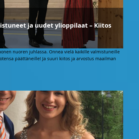
tuneet ja uudet ylioppilaat – Kiitos
onen nuoren juhlassa. Onnea vielä kaikille valmistuneille
vuotensa päättäneille! Ja suuri kiitos ja arvostus maailman