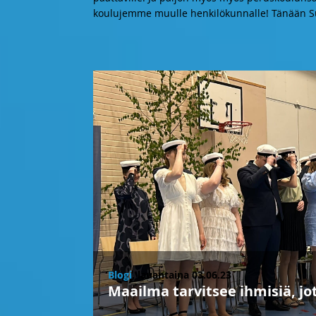
koulujemme muulle henkilökunnalle! Tänään Su
Blogi
, lauantaina 03.06.23
Maailma tarvitsee ihmisiä, jo