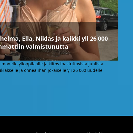
elma, Ella, Niklas ja kaikki yli 26 000
ammattiin valmistunutta
onelle ylioppilaalle ja kiitos ihastuttavista juhlista
Niklakselle ja onnea ihan jokaiselle yli 26 000 uudelle