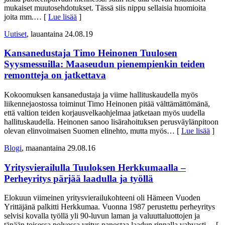
mukaiset muutosehdotukset. Tässä siis nippu sellaisia huomioita
joita mm.
… [
Lue lisää
]
Uutiset
, lauantaina 24.08.19
Kansanedustaja Timo Heinonen Tuulosen
Syysmessuilla: Maaseudun pienempienkin teiden
remontteja on jatkettava
Kokoomuksen kansanedustaja ja viime hallituskaudella myös
liikennejaostossa toiminut Timo Heinonen pitää välttämättömänä,
että valtion teiden korjausvelkaohjelmaa jatketaan myös uudella
hallituskaudella. Heinonen sanoo lisärahoituksen perusväylänpitoon
olevan elinvoimaisen Suomen elinehto, mutta myös
… [
Lue lisää
]
Blogi
, maanantaina 29.08.16
Yritysvierailulla Tuuloksen Herkkumaalla –
Perheyritys pärjää laadulla ja työllä
Elokuun viimeinen yritysvierailukohteeni oli Hämeen Vuoden
Yrittäjänä palkitti Herkkumaa. Vuonna 1987 perustettu perheyritys
selvisi kovalla työllä yli 90-luvun laman ja valuuttaluottojen ja
tänään toisessa polvessa yritys panostaa laadun rinnalla vahvasti
… [