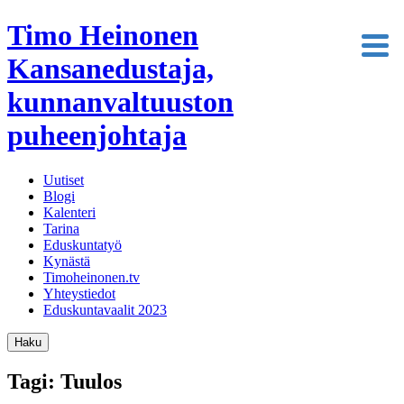
Timo Heinonen
Kansanedustaja,
kunnanvaltuuston
puheenjohtaja
Uutiset
Blogi
Kalenteri
Tarina
Eduskuntatyö
Kynästä
Timoheinonen.tv
Yhteystiedot
Eduskuntavaalit 2023
Haku
Tagi: Tuulos