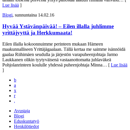
Lue lisää
]
Blogi
, sunnuntaina 14.02.16
Hyvää Ystävänpäivää! – Eilen illalla juhlimme
yrittäjyyttä ja Herkkumaata!
Eilen illalla kokoonnuimme perinteen mukaan Hämeen
maakunnalliseen Yrittäjägaalaan. Tällä kertaa me saimme isännöidä
gaalaa Riihimäen seudulla ja järjestön varapuheenjohtaja Jarmo
Laukkanen olikin tyytyväisenä vastaanottomatta juhlaväkeä
Pohjolanrinteen koululle yhdessä puheenjohtaja Minna
… [
Lue lisää
]
b
a
x
r
,
Avustaja
Blogi
Eduskuntatyö
Henkilötiedot