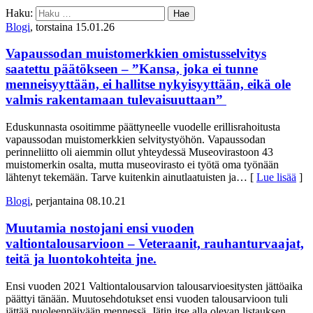
Haku:
Blogi
, torstaina 15.01.26
Vapaussodan muistomerkkien omistusselvitys
saatettu päätökseen – ”Kansa, joka ei tunne
menneisyyttään, ei hallitse nykyisyyttään, eikä ole
valmis rakentamaan tulevaisuuttaan”
Eduskunnasta osoitimme päättyneelle vuodelle erillisrahoitusta
vapaussodan muistomerkkien selvitystyöhön. Vapaussodan
perinneliitto oli aiemmin ollut yhteydessä Museovirastoon 43
muistomerkin osalta, mutta museovirasto ei työtä oma työnään
lähtenyt tekemään. Tarve kuitenkin ainutlaatuisten ja
… [
Lue lisää
]
Blogi
, perjantaina 08.10.21
Muutamia nostojani ensi vuoden
valtiontalousarvioon – Veteraanit, rauhanturvaajat,
teitä ja luontokohteita jne.
Ensi vuoden 2021 Valtiontalousarvion talousarvioesitysten jättöaika
päättyi tänään. Muutosehdotukset ensi vuoden talousarvioon tuli
jättää puoleenpäivään mennessä. Jätin itse alla olevan listauksen