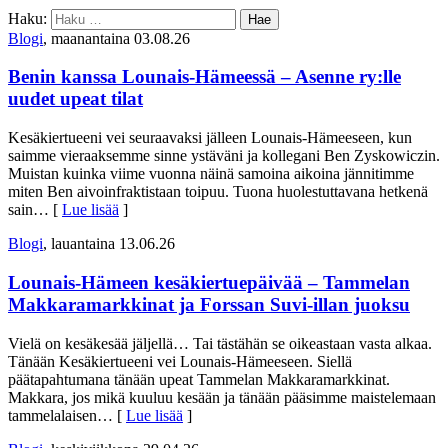
Haku:
Blogi
, maanantaina 03.08.26
Benin kanssa Lounais-Hämeessä – Asenne ry:lle
uudet upeat tilat
Kesäkiertueeni vei seuraavaksi jälleen Lounais-Hämeeseen, kun
saimme vieraaksemme sinne ystäväni ja kollegani Ben Zyskowiczin.
Muistan kuinka viime vuonna näinä samoina aikoina jännitimme
miten Ben aivoinfraktistaan toipuu. Tuona huolestuttavana hetkenä
sain
… [
Lue lisää
]
Blogi
, lauantaina 13.06.26
Lounais-Hämeen kesäkiertuepäivää – Tammelan
Makkaramarkkinat ja Forssan Suvi-illan juoksu
Vielä on kesäkesää jäljellä… Tai tästähän se oikeastaan vasta alkaa.
Tänään Kesäkiertueeni vei Lounais-Hämeeseen. Siellä
päätapahtumana tänään upeat Tammelan Makkaramarkkinat.
Makkara, jos mikä kuuluu kesään ja tänään pääsimme maistelemaan
tammelalaisen
… [
Lue lisää
]