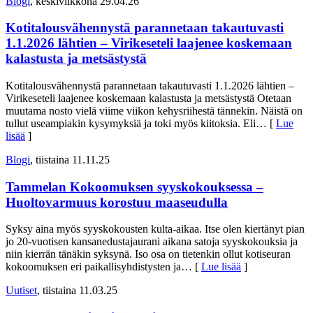
Blogi
, keskiviikkona 29.04.26
Kotitalousvähennystä parannetaan takautuvasti
1.1.2026 lähtien – Virikeseteli laajenee koskemaan
kalastusta ja metsästystä
Kotitalousvähennystä parannetaan takautuvasti 1.1.2026 lähtien –
Virikeseteli laajenee koskemaan kalastusta ja metsästystä Otetaan
muutama nosto vielä viime viikon kehysriihestä tännekin. Näistä on
tullut useampiakin kysymyksiä ja toki myös kiitoksia. Eli
… [
Lue
lisää
]
Blogi
, tiistaina 11.11.25
Tammelan Kokoomuksen syyskokouksessa –
Huoltovarmuus korostuu maaseudulla
Syksy aina myös syyskokousten kulta-aikaa. Itse olen kiertänyt pian
jo 20-vuotisen kansanedustajaurani aikana satoja syyskokouksia ja
niin kierrän tänäkin syksynä. Iso osa on tietenkin ollut kotiseuran
kokoomuksen eri paikallisyhdistysten ja
… [
Lue lisää
]
Uutiset
, tiistaina 11.03.25