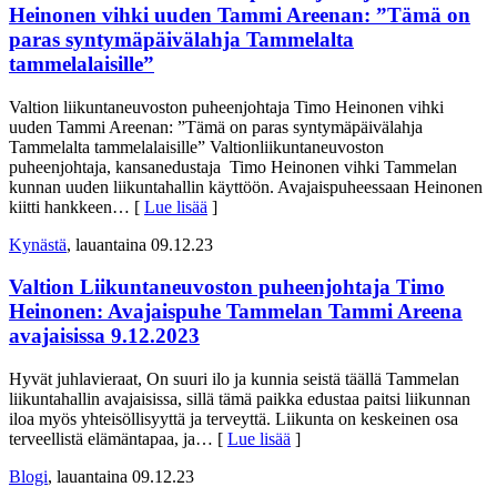
Heinonen vihki uuden Tammi Areenan: ”Tämä on
paras syntymäpäivälahja Tammelalta
tammelalaisille”
Valtion liikuntaneuvoston puheenjohtaja Timo Heinonen vihki
uuden Tammi Areenan: ”Tämä on paras syntymäpäivälahja
Tammelalta tammelalaisille” Valtionliikuntaneuvoston
puheenjohtaja, kansanedustaja Timo Heinonen vihki Tammelan
kunnan uuden liikuntahallin käyttöön. Avajaispuheessaan Heinonen
kiitti hankkeen
… [
Lue lisää
]
Kynästä
, lauantaina 09.12.23
Valtion Liikuntaneuvoston puheenjohtaja Timo
Heinonen: Avajaispuhe Tammelan Tammi Areena
avajaisissa 9.12.2023
Hyvät juhlavieraat, On suuri ilo ja kunnia seistä täällä Tammelan
liikuntahallin avajaisissa, sillä tämä paikka edustaa paitsi liikunnan
iloa myös yhteisöllisyyttä ja terveyttä. Liikunta on keskeinen osa
terveellistä elämäntapaa, ja
… [
Lue lisää
]
Blogi
, lauantaina 09.12.23