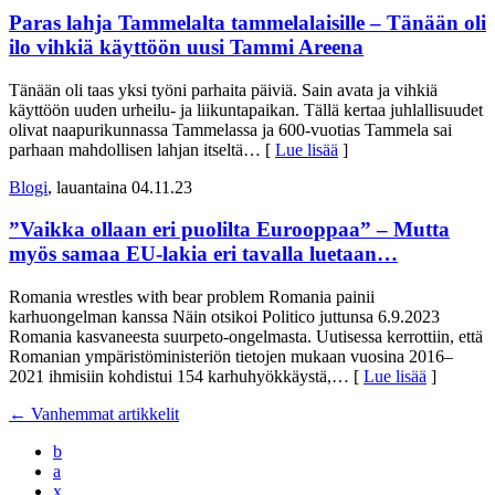
Paras lahja Tammelalta tammelalaisille – Tänään oli
ilo vihkiä käyttöön uusi Tammi Areena
Tänään oli taas yksi työni parhaita päiviä. Sain avata ja vihkiä
käyttöön uuden urheilu- ja liikuntapaikan. Tällä kertaa juhlallisuudet
olivat naapurikunnassa Tammelassa ja 600-vuotias Tammela sai
parhaan mahdollisen lahjan itseltä
… [
Lue lisää
]
Blogi
, lauantaina 04.11.23
”Vaikka ollaan eri puolilta Eurooppaa” – Mutta
myös samaa EU-lakia eri tavalla luetaan…
Romania wrestles with bear problem Romania painii
karhuongelman kanssa Näin otsikoi Politico juttunsa 6.9.2023
Romania kasvaneesta suurpeto-ongelmasta. Uutisessa kerrottiin, että
Romanian ympäristöministeriön tietojen mukaan vuosina 2016–
2021 ihmisiin kohdistui 154 karhuhyökkäystä,
… [
Lue lisää
]
←
Vanhemmat artikkelit
b
a
x