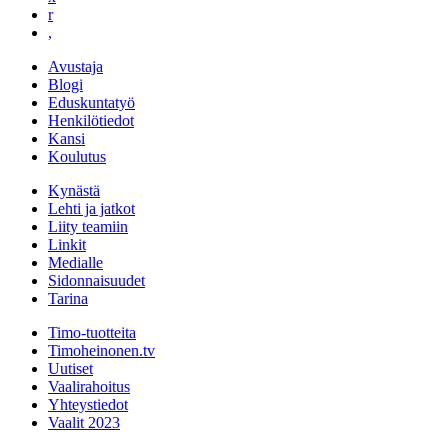
r
,
Avustaja
Blogi
Eduskuntatyö
Henkilötiedot
Kansi
Koulutus
Kynästä
Lehti ja jatkot
Liity teamiin
Linkit
Medialle
Sidonnaisuudet
Tarina
Timo-tuotteita
Timoheinonen.tv
Uutiset
Vaalirahoitus
Yhteystiedot
Vaalit 2023