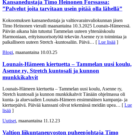
Kansanedustaja Timo Heinonen Forssassa:
”Palvelut joita tarvitaan usein pitää olla lähellä”
Kokoomuksen kansanedustaja ja valtiovarainvaliokunnan jäsen
Timo Heinonen vieraili maanantaina 10.3.2025 Lounais-Hämeessä.
Päivän aikana hän tutustui Tammelan uuteen yhtenäiskoulu
Harmoniaan, erityisnuorisotyötä tekevän Asenne ry:n toimintaa ja
paikalliseen uuteen Stretch -kuntosaliin. Päivä
… [
Lue lisää
]
Blogi
, maanantaina 10.03.25
Lounais-Hämeen kiertuetta – Tammelan uusi koulu,
Asenne ry, Stretch kuntosali ja kunnon
munkkikahvit
Lounais-Hämeen kiertuetta – Tammelan uusi koulu, Asenne ry,
Stretch kuntosali ja kunnon munkkikahvit Tänään ohjelmassa oli
kunta- ja aluevaalien Lounais-Hämeen ensimmäinen kampanja- ja
kiertuepäivä. Päivää kanssani olivat tekemässä meidän upea
… [
Lue
lisää
]
Uutiset
, maanantaina 11.12.23
Valtion liikuntaneuvoston puheenjohtaja Timo