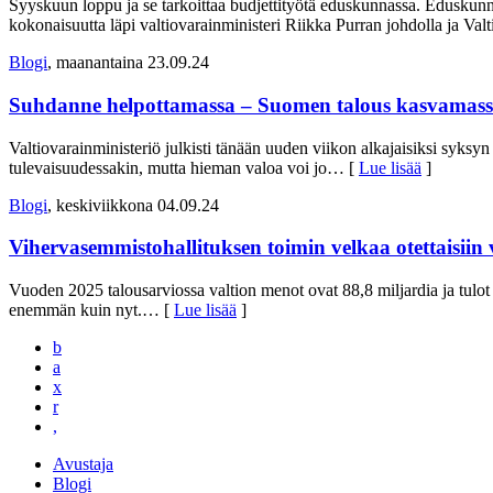
Syyskuun loppu ja se tarkoittaa budjettityötä eduskunnassa. Eduskunn
kokonaisuutta läpi valtiovarainministeri Riikka Purran johdolla ja Val
Blogi
, maanantaina 23.09.24
Suhdanne helpottamassa – Suomen talous kasvamassa 
Valtiovarainministeriö julkisti tänään uuden viikon alkajaisiksi syksy
tulevaisuudessakin, mutta hieman valoa voi jo
… [
Lue lisää
]
Blogi
, keskiviikkona 04.09.24
Vihervasemmistohallituksen toimin velkaa otettaisiin
Vuoden 2025 talousarviossa valtion menot ovat 88,8 miljardia ja tulot 7
enemmän kuin nyt.
… [
Lue lisää
]
b
a
x
r
,
Avustaja
Blogi