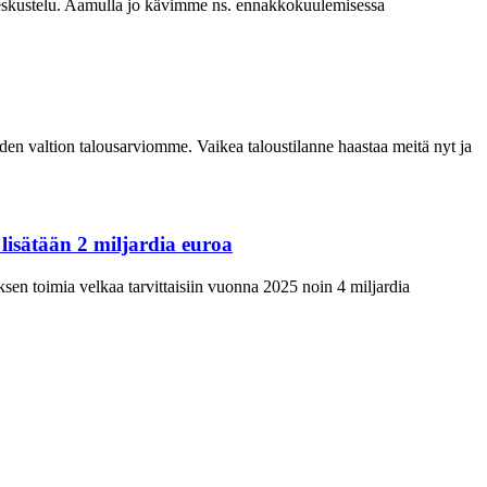
ekeskustelu. Aamulla jo kävimme ns. ennakkokuulemisessa
oden valtion talousarviomme. Vaikea taloustilanne haastaa meitä nyt ja
lisätään 2 miljardia euroa
uksen toimia velkaa tarvittaisiin vuonna 2025 noin 4 miljardia