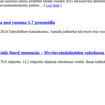
an suuressa salissa aloitettiin tänään vuoden 2025 talousarvion lähet
tiovarainministeriön johdon
… [
Lue lisää
]
ensi vuonna 1,7 prosentilla
n 2024 Taloudellisen katsauksensa. Samalla julkiseksi tuli myös ensi vu
 vielä 4mrd enemmän – Hyvinvointialueiden rahoitusta 
6,6 miljardia. 12,2 miljardin alijäämä rahoitetaan velalla. Ilman hallit