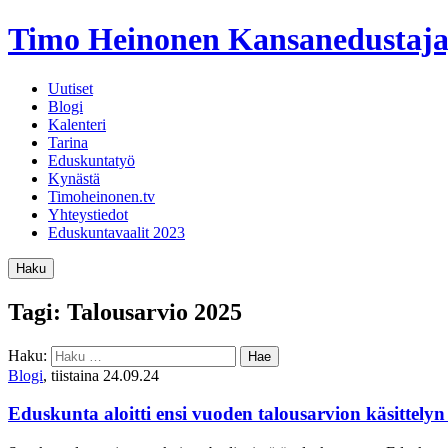
Timo Heinonen
Kansanedustaja
Uutiset
Blogi
Kalenteri
Tarina
Eduskuntatyö
Kynästä
Timoheinonen.tv
Yhteystiedot
Eduskuntavaalit 2023
Haku
Tagi: Talousarvio 2025
Haku:
Blogi
, tiistaina 24.09.24
Eduskunta aloitti ensi vuoden talousarvion käsittelyn