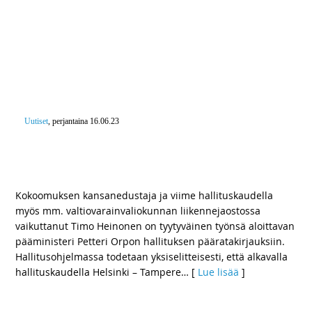
Uutiset
, perjantaina 16.06.23
Kansanedustaja Timo Heinonen: ”Hallitus hautaa
metsäradan ja panokset siirretään takaisin pääradan
kehittämiseen”
Kokoomuksen kansanedustaja ja viime hallituskaudella
myös mm. valtiovarainvaliokunnan liikennejaostossa
vaikuttanut Timo Heinonen on tyytyväinen työnsä aloittavan
pääministeri Petteri Orpon hallituksen pääratakirjauksiin.
Hallitusohjelmassa todetaan yksiselitteisesti, että alkavalla
hallituskaudella Helsinki – Tampere
… [
Lue lisää
]