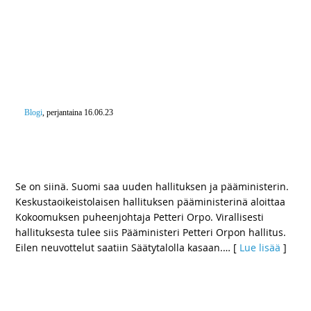
Blogi
, perjantaina 16.06.23
Se on Orpo ykkönen. – Tässä ulko- ja
turvallisuuspolitiikan sekä puolustuspolitiikan
keskeiset nostot
Se on siinä. Suomi saa uuden hallituksen ja pääministerin.
Keskustaoikeistolaisen hallituksen pääministerinä aloittaa
Kokoomuksen puheenjohtaja Petteri Orpo. Virallisesti
hallituksesta tulee siis Pääministeri Petteri Orpon hallitus.
Eilen neuvottelut saatiin Säätytalolla kasaan.
… [
Lue lisää
]