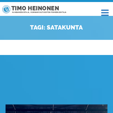
TIMO HEINONEN
KANSANEDUSTAJA, KUNNANVALTUUSTON PUHEENJOHTAJA
TAGI: SATAKUNTA