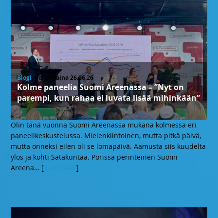
Blogi
, perjantaina 26.06.26
Kolme paneelia Suomi Areenassa – ”Nyt on
parempi, kun rahaa ei luvata lisää mihinkään”
Olin tänä vuonna Suomi Areenassa mukana kolmessa eri
paneelikeskustelussa. Mielenkiintoinen, mutta pitkä päivä,
mutta onneksi eilen oli se lomapäivä. Aamusta siis kuudelta
ylös ja kohti Satakuntaa. Porissa perinteinen Suomi
Areena
… [
Lue lisää
]