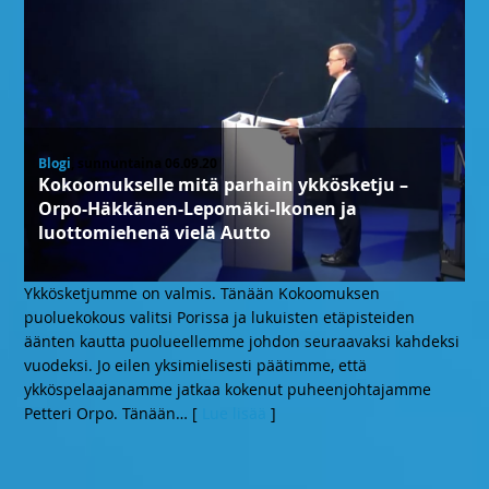
Blogi
, sunnuntaina 06.09.20
Kokoomukselle mitä parhain ykkösketju –
Orpo-Häkkänen-Lepomäki-Ikonen ja
luottomiehenä vielä Autto
Ykkösketjumme on valmis. Tänään Kokoomuksen
puoluekokous valitsi Porissa ja lukuisten etäpisteiden
äänten kautta puolueellemme johdon seuraavaksi kahdeksi
vuodeksi. Jo eilen yksimielisesti päätimme, että
ykköspelaajanamme jatkaa kokenut puheenjohtajamme
Petteri Orpo. Tänään
… [
Lue lisää
]