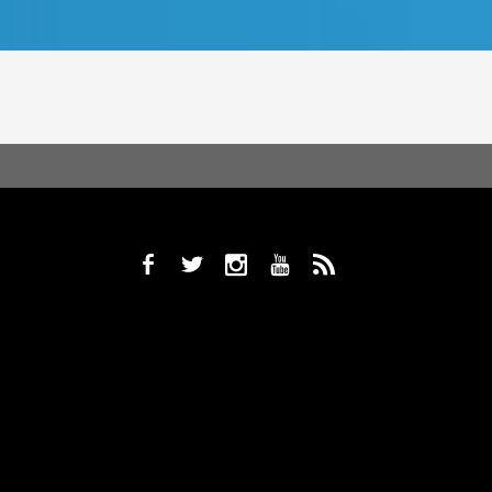
b
a
x
r
,