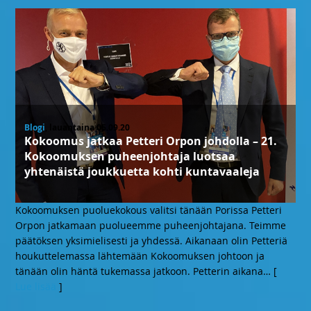
Blogi
, lauantaina 05.09.20
Kokoomus jatkaa Petteri Orpon johdolla – 21.
Kokoomuksen puheenjohtaja luotsaa
yhtenäistä joukkuetta kohti kuntavaaleja
Kokoomuksen puoluekokous valitsi tänään Porissa Petteri
Orpon jatkamaan puolueemme puheenjohtajana. Teimme
päätöksen yksimielisesti ja yhdessä. Aikanaan olin Petteriä
houkuttelemassa lähtemään Kokoomuksen johtoon ja
tänään olin häntä tukemassa jatkoon. Petterin aikana
… [
Lue lisää
]