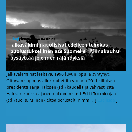
Blogi
, lauantaina 04.02.23
Jalkaväkimiinat olisivat edelleen tehokas
puolustuksellinen ase Suomelle – Miinakauhu
pysäyttää jo ennen räjähdyksiä
Jalkaväkimiinat kieltävä, 1990-luvun lopulla syntynyt,
Ottawan sopimus allekirjoitettiin vuonna 2011 silloisen
presidentti Tarja Halosen (sd.) kaudella ja vahvasti sitä
Halosen kanssa ajaneen ulkoministeri Erkki Tuomioajan
(sd.) tuella. Miinankieltoa perusteltiin mm.
… [
Lue lisää
]