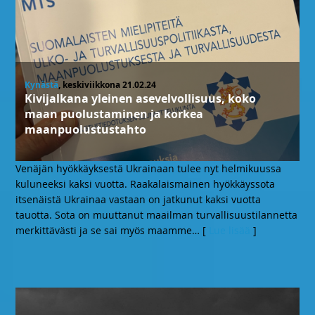
Kynästä
, keskiviikkona 21.02.24
Kivijalkana yleinen asevelvollisuus, koko
maan puolustaminen ja korkea
maanpuolustustahto
Venäjän hyökkäyksestä Ukrainaan tulee nyt helmikuussa
kuluneeksi kaksi vuotta. Raakalaismainen hyökkäyssota
itsenäistä Ukrainaa vastaan on jatkunut kaksi vuotta
tauotta. Sota on muuttanut maailman turvallisuustilannetta
merkittävästi ja se sai myös maamme
… [
Lue lisää
]