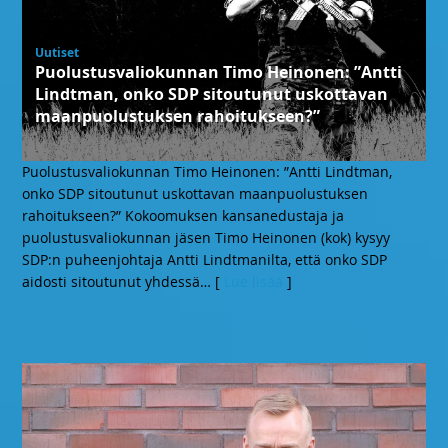
Uutiset
, torstaina 03.07.25
Puolustusvaliokunnan Timo Heinonen: ”Antti
Lindtman, onko SDP sitoutunut uskottavan
maanpuolustuksen rahoitukseen?”
Puolustusvaliokunnan Timo Heinonen: ”Antti Lindtman,
onko SDP sitoutunut uskottavan maanpuolustuksen
rahoitukseen?” Kokoomuksen kansanedustaja ja
puolustusvaliokunnan jäsen Timo Heinonen (kok) kysyy
SDP:n puheenjohtaja Antti Lindtmanilta, että onko SDP
aidosti sitoutunut yhdessä
… [
Lue lisää
]