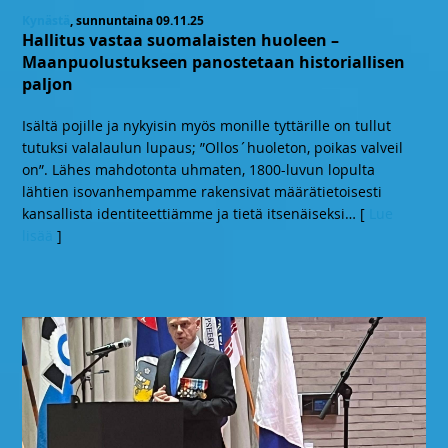
Kynästä
, sunnuntaina 09.11.25
Hallitus vastaa suomalaisten huoleen –
Maanpuolustukseen panostetaan historiallisen
paljon
Isältä pojille ja nykyisin myös monille tyttärille on tullut
tutuksi valalaulun lupaus; ”Ollos´huoleton, poikas valveil
on”. Lähes mahdotonta uhmaten, 1800-luvun lopulta
lähtien isovanhempamme rakensivat määrätietoisesti
kansallista identiteettiämme ja tietä itsenäiseksi
… [
Lue
lisää
]