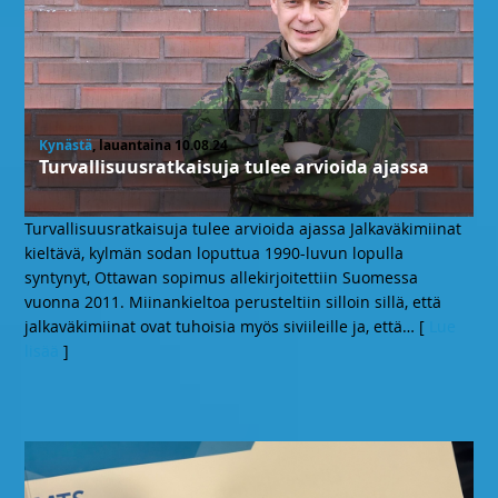
Kynästä
, lauantaina 10.08.24
Turvallisuusratkaisuja tulee arvioida ajassa
Turvallisuusratkaisuja tulee arvioida ajassa Jalkaväkimiinat
kieltävä, kylmän sodan loputtua 1990-luvun lopulla
syntynyt, Ottawan sopimus allekirjoitettiin Suomessa
vuonna 2011. Miinankieltoa perusteltiin silloin sillä, että
jalkaväkimiinat ovat tuhoisia myös siviileille ja, että
… [
Lue
lisää
]