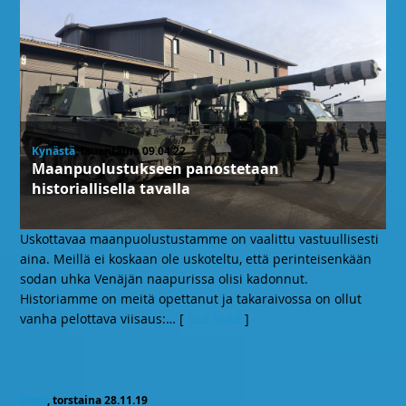
Kynästä
, lauantaina 09.04.22
Maanpuolustukseen panostetaan
historiallisella tavalla
Uskottavaa maanpuolustustamme on vaalittu vastuullisesti
aina. Meillä ei koskaan ole uskoteltu, että perinteisenkään
sodan uhka Venäjän naapurissa olisi kadonnut.
Historiamme on meitä opettanut ja takaraivossa on ollut
vanha pelottava viisaus:
… [
Lue lisää
]
Blogi
, torstaina 28.11.19