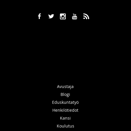
b
a
x
r
,
Avustaja
Blogi
Eduskuntatyö
Henkilötiedot
Kansi
Koulutus