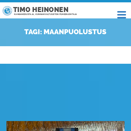
TIMO HEINONEN
KANSANEDUSTAJA, KUNNANVALTUUSTON PUHEENJOHTAJA
TAGI: MAANPUOLUSTUS