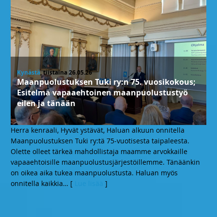
Kynästä
, tiistaina 26.05.26
Maanpuolustuksen Tuki ry:n 75. vuosikokous;
Esitelmä vapaaehtoinen maanpuolustustyö
eilen ja tänään
Herra kenraali, Hyvät ystävät, Haluan alkuun onnitella
Maanpuolustuksen Tuki ry:tä 75-vuotisesta taipaleesta.
Olette olleet tärkeä mahdollistaja maamme arvokkaille
vapaaehtoisille maanpuolustusjärjestöillemme. Tänäänkin
on oikea aika tukea maanpuolustusta. Haluan myös
onnitella kaikkia
… [
Lue lisää
]