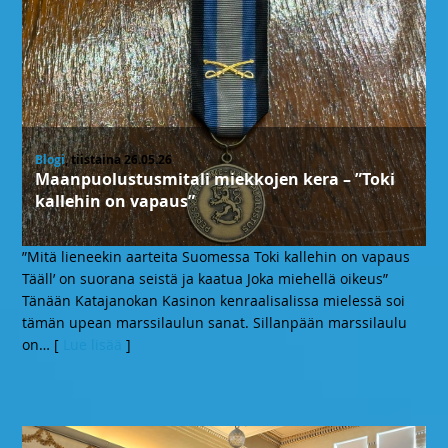
Blogi
, tiistaina 26.05.26
Maanpuolustusmitali miekkojen kera – ”Toki
kallehin on vapaus”
”Mitä lieneekin aarteita Suomessa Toki kallehin on vapaus
Tääll’ on suorana seistä ja kaatua Joka miehellä oikeus”
Tänään Katajanokan Kasinon kenraalisalissa mielessä soi
tämän upean marssilaulun sanat. Sillanpään marssilaulu
on
… [
Lue lisää
]