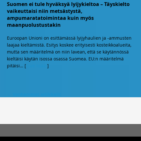
Suomen ei tule hyväksyä lyijykieltoa – Täyskielto
vaikeuttaisi niin metsästystä,
ampumaratatoimintaa kuin myös
maanpuolustustakin
Euroopan Unioni on esittämässä lyijyhaulien ja -ammusten
laajaa kieltämistä. Esitys koskee erityisesti kosteikkoalueita,
mutta sen määritelmä on niin lavean, että se käytännössä
kieltäisi käytän isossa osassa Suomea. EU:n määritelmä
pitäisi
… [
Lue lisää
]
←
Vanhemmat artikkelit