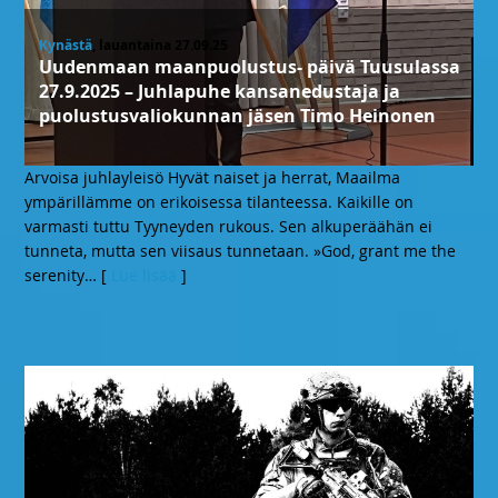
Kynästä
, lauantaina 27.09.25
Uudenmaan maanpuolustus- päivä Tuusulassa
27.9.2025 – Juhlapuhe kansanedustaja ja
puolustusvaliokunnan jäsen Timo Heinonen
Arvoisa juhlayleisö Hyvät naiset ja herrat, Maailma
ympärillämme on erikoisessa tilanteessa. Kaikille on
varmasti tuttu Tyyneyden rukous. Sen alkuperäähän ei
tunneta, mutta sen viisaus tunnetaan. »God, grant me the
serenity
… [
Lue lisää
]