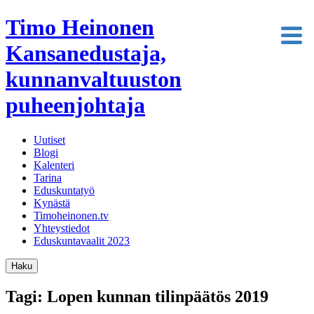
Timo Heinonen
Kansanedustaja,
kunnanvaltuuston
puheenjohtaja
Uutiset
Blogi
Kalenteri
Tarina
Eduskuntatyö
Kynästä
Timoheinonen.tv
Yhteystiedot
Eduskuntavaalit 2023
Haku
Tagi: Lopen kunnan tilinpäätös 2019