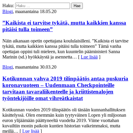
Haku:
Blogi
, maanantaina 18.05.20
”Kaikista ei tarvitse tykätä, mutta kaikkien kanssa
pitäisi tulla toimeen”
Näin aikanaan opetin opettajana koululaisilleni. ”Kaikista ei tarvitse
tykätä, mutta kaikkien kanssa pitäisi tulla toimeen” Tämä vanha
opettajan oppini tuli mieleen, kun kuuntelin pääministeri Sanna
Marinin (sd.) hyökkäystä ja asennetta
… [
Lue lisää
]
Blogi
, maanantaina 30.03.20
Kotikunnan vahva 2019 tilinpäätös antaa puskuria
koronavuoteen – Uudenmaan Checkpointeille
tarvitaan tavaraliikenteelle ja kriittistenalojen
työntekijöille omat vihreätkaistat
Kotikunnan vuoden 2019 tilinpäätös oli tänään kunnanhallituksen
käsittelyssä. Olen enemmän kuin tyytyväinen Lopen yli miljoonan
euron ylijäämään päättyneeltä vuodelta 2019. Viime vuottahan
kuvailtiin monin paikoin kuntien historian vaikeimmaksi, mutta
meillä
… [
Lue lisää
]