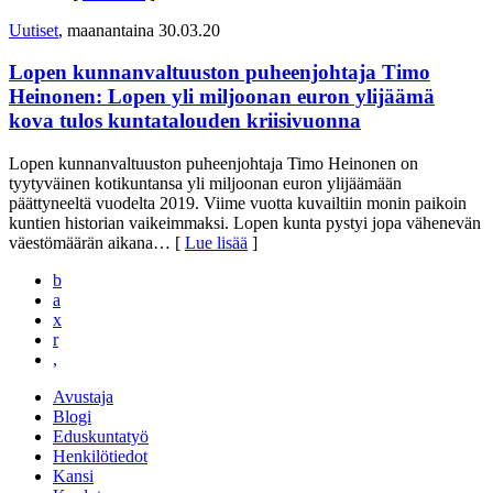
Uutiset
, maanantaina 30.03.20
Lopen kunnanvaltuuston puheenjohtaja Timo
Heinonen: Lopen yli miljoonan euron ylijäämä
kova tulos kuntatalouden kriisivuonna
Lopen kunnanvaltuuston puheenjohtaja Timo Heinonen on
tyytyväinen kotikuntansa yli miljoonan euron ylijäämään
päättyneeltä vuodelta 2019. Viime vuotta kuvailtiin monin paikoin
kuntien historian vaikeimmaksi. Lopen kunta pystyi jopa vähenevän
väestömäärän aikana
… [
Lue lisää
]
b
a
x
r
,
Avustaja
Blogi
Eduskuntatyö
Henkilötiedot
Kansi