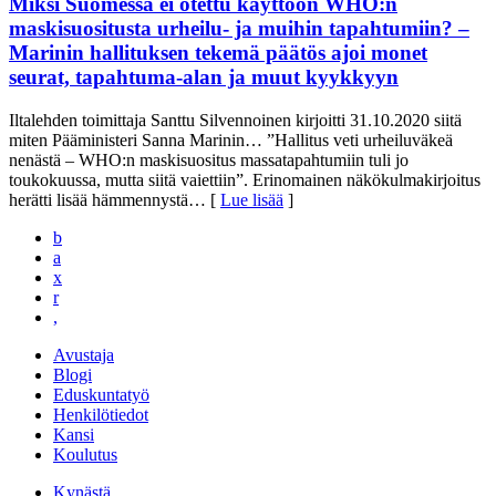
Miksi Suomessa ei otettu käyttöön WHO:n
maskisuositusta urheilu- ja muihin tapahtumiin? –
Marinin hallituksen tekemä päätös ajoi monet
seurat, tapahtuma-alan ja muut kyykkyyn
Iltalehden toimittaja Santtu Silvennoinen kirjoitti 31.10.2020 siitä
miten Pääministeri Sanna Marinin… ”Hallitus veti urheiluväkeä
nenästä – WHO:n maskisuositus massatapahtumiin tuli jo
toukokuussa, mutta siitä vaiettiin”. Erinomainen näkökulmakirjoitus
herätti lisää hämmennystä
… [
Lue lisää
]
b
a
x
r
,
Avustaja
Blogi
Eduskuntatyö
Henkilötiedot
Kansi
Koulutus
Kynästä