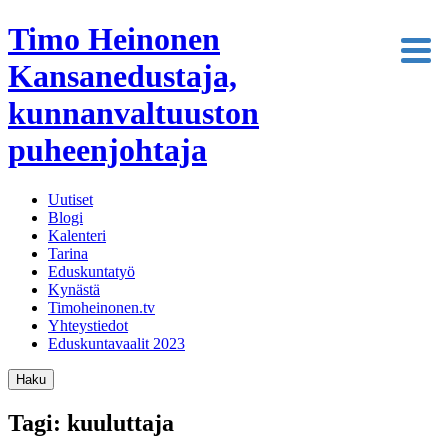
Timo Heinonen
Kansanedustaja,
kunnanvaltuuston
puheenjohtaja
Uutiset
Blogi
Kalenteri
Tarina
Eduskuntatyö
Kynästä
Timoheinonen.tv
Yhteystiedot
Eduskuntavaalit 2023
Haku
Tagi: kuuluttaja