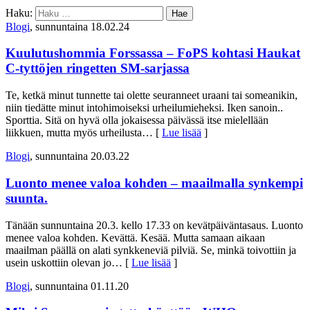
Haku:
Blogi
, sunnuntaina 18.02.24
Kuulutushommia Forssassa – FoPS kohtasi Haukat
C-tyttöjen ringetten SM-sarjassa
Te, ketkä minut tunnette tai olette seuranneet uraani tai someanikin,
niin tiedätte minut intohimoiseksi urheilumieheksi. Iken sanoin..
Sporttia. Sitä on hyvä olla jokaisessa päivässä itse mielellään
liikkuen, mutta myös urheilusta
… [
Lue lisää
]
Blogi
, sunnuntaina 20.03.22
Luonto menee valoa kohden – maailmalla synkempi
suunta.
Tänään sunnuntaina 20.3. kello 17.33 on kevätpäiväntasaus. Luonto
menee valoa kohden. Kevättä. Kesää. Mutta samaan aikaan
maailman päällä on alati synkkeneviä pilviä. Se, minkä toivottiin ja
usein uskottiin olevan jo
… [
Lue lisää
]
Blogi
, sunnuntaina 01.11.20