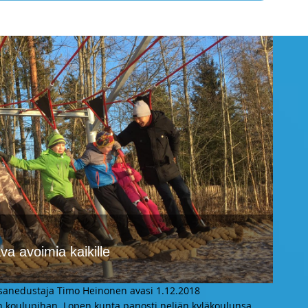
a avoimia kaikille
sanedustaja Timo Heinonen avasi 1.12.2018
 koulupihan. Lopen kunta panosti neljän kyläkoulunsa