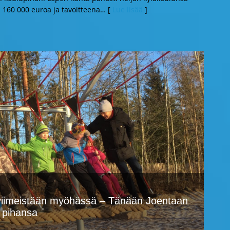
160 000 euroa ja tavoitteena
… [
Lue lisää
]
viimeistään myöhässä – Tänään Joentaan
n pihansa