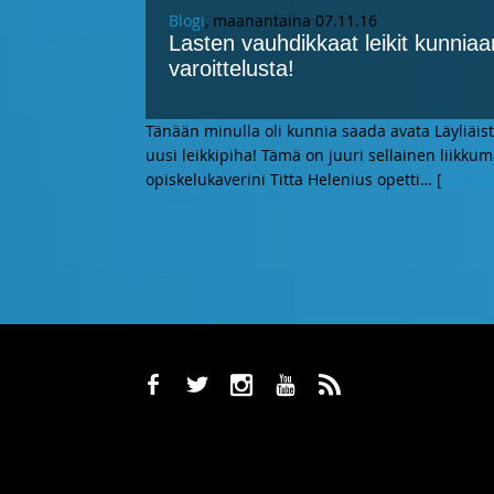
Blogi
, maanantaina 07.11.16
Lasten vauhdikkaat leikit kunniaan!
varoittelusta!
Tänään minulla oli kunnia saada avata Läyliä
uusi leikkipiha! Tämä on juuri sellainen liikk
opiskelukaverini Titta Helenius opetti
… [
Lue li
b
a
x
r
,