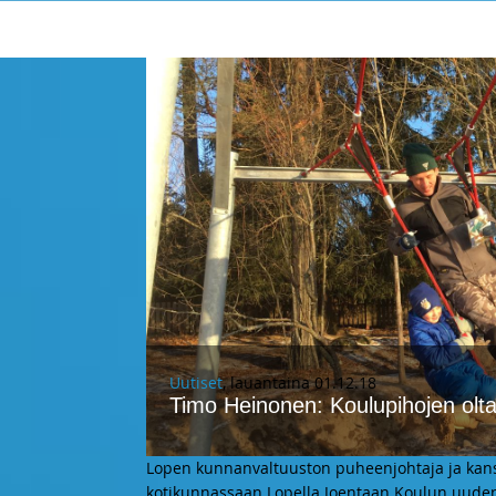
Uutiset
, lauantaina 01.12.18
Timo Heinonen: Koulupihojen oltav
Lopen kunnanvaltuuston puheenjohtaja ja kan
kotikunnassaan Lopella Joentaan Koulun uuden