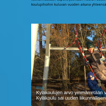
koulupihoihin kuluvan vuoden aikana yhteensä 
Blogi
, lauantaina 01.12.18
Kyläkoulujen arvo ymmärretään 
Kyläkoulu sai uuden liikunnallise