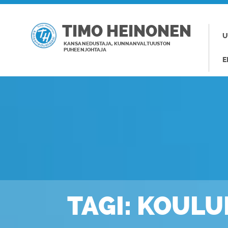
TIMO HEINONEN
U
KANSANEDUSTAJA, KUNNANVALTUUSTON
PUHEENJOHTAJA
E
TAGI: KOULU