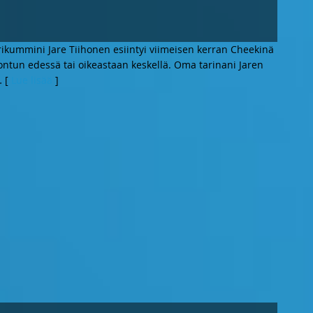
urikummini Jare Tiihonen esiintyi viimeisen kerran Cheekinä
amontun edessä tai oikeastaan keskellä. Oma tarinani Jaren
 [
Lue lisää
]