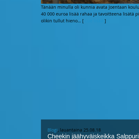
Tänään minulla oli kunnia avata Joentaan koul
40 000 euroa lisää rahaa ja tavoitteena lisätä p
olikin tullut hieno
… [
Lue lisää
]
Blogi
, lauantaina 25.08.18
Cheekin jäähyväiskeikka Salppuril