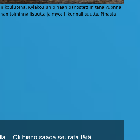
un koulupiha. Kyläkoulun pihaan panostettiin tänä vuonna
ihan toiminnallisuutta ja myös liikunnallisuutta. Pihasta
la – Oli hieno saada seurata tätä