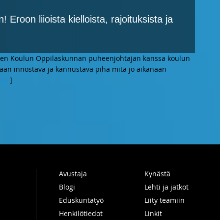
 Eroon liioista kielloista, rajoituksista ja
isten Koulun Oppilaskunnan puheenjohtajan kanssa koulun
umaan innostava ja kannustava piha mitä jo aikanaan
sää
]
Avustaja
Kynästä
Blogi
Lehti ja jatkot
Eduskuntatyö
Liity teamiin
Henkilötiedot
Linkit