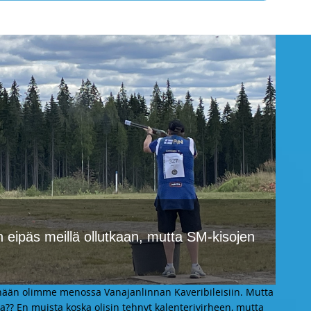
n eipäs meillä ollutkaan, mutta SM-kisojen
änään olimme menossa Vanajanlinnan Kaveribileisiin. Mutta
ina?? En muista koska olisin tehnyt kalenterivirheen, mutta