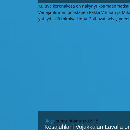
Kuluva koronakesä on näkynyt kotimaanmatkailus
Vanajanlinnan omistajien Pekka Vihman ja Mik
yhteydessä toimiva Linna Golf ovat selviytyne
Blogi
, sunnuntaina 14.06.15
Kesäjuhlani Vojakkalan Lavalla onn