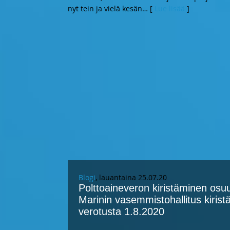
nyt tein ja vielä kesän
… [
Lue lisää
]
Blogi
, lauantaina 25.07.20
Polttoaineveron kiristäminen o
Marinin vasemmistohallitus kirist
verotusta 1.8.2020