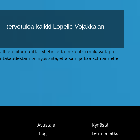
 tervetuloa kaikki Lopelle Vojakkalan
lleen jotain uutta. Mietin, että mikä olisi mukava tapa
untakaudestani ja myös siitä, että sain jatkaa kolmannelle
Avustaja
Kynästä
Blogi
Lehti ja jatkot