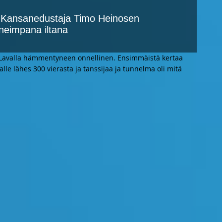
– Kansanedustaja Timo Heinosen
uneimpana iltana
 Lavalla hämmentyneen onnellinen. Ensimmäistä kertaa
kalle lähes 300 vierasta ja tanssijaa ja tunnelma oli mitä