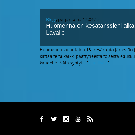
Blogi
, perjantaina 12.06.15
Huomenna on kesätanssieni aika –
Lavalle
Huomenna lauantaina 13. kesäkuuta järjestän jä
kiittää teitä kaikki päättyneestä toisesta edusk
kaudelle. Näin syntyi
… [
Lue lisää
]
b
a
x
r
,