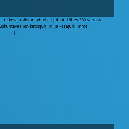
 teitte kesäjuhlistani yhteiset juhlat. Lähes 300 vierasta
uskuntavaalien kiitosjuhliini ja kesäjuhliimme.
e lisää
]