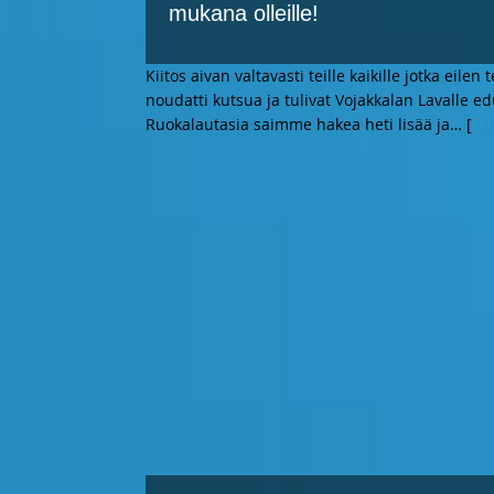
mukana olleille!
Kiitos aivan valtavasti teille kaikille jotka eilen
noudatti kutsua ja tulivat Vojakkalan Lavalle ed
Ruokalautasia saimme hakea heti lisää ja
… [
Lu