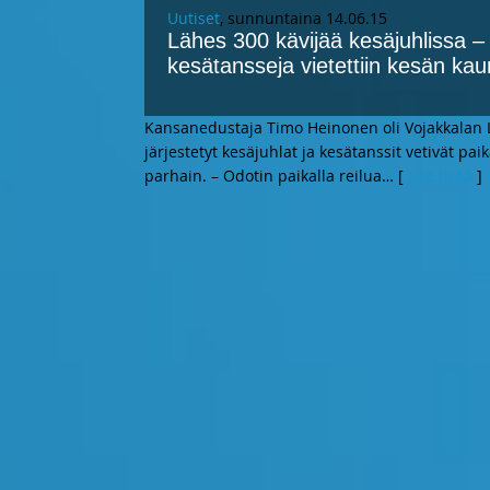
Uutiset
, sunnuntaina 14.06.15
Lähes 300 kävijää kesäjuhlissa 
kesätansseja vietettiin kesän ka
Kansanedustaja Timo Heinonen oli Vojakkalan
järjestetyt kesäjuhlat ja kesätanssit vetivät pai
parhain. – Odotin paikalla reilua
… [
Lue lisää
]