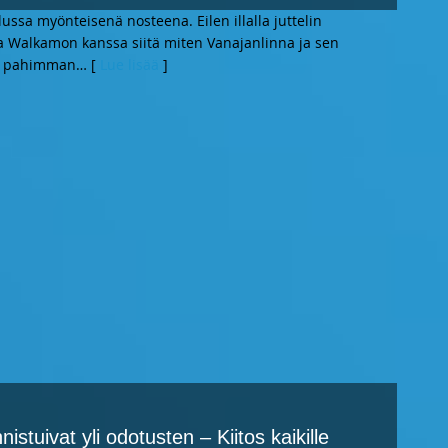
sa myönteisenä nosteena. Eilen illalla juttelin
a Walkamon kanssa siitä miten Vanajanlinna ja sen
et pahimman
… [
Lue lisää
]
istuivat yli odotusten – Kiitos kaikille