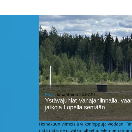
Blogi
, lauantaina 24.07.21
Ystäväjuhlat Vanajanlinnalla, vaa
jatkoja Lopella sentään
Heinäkuun viimeisiä viikonloppuja viedään. T
mitä mitä, ne olivatkin olleet jo eilen perjanta