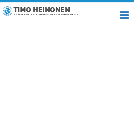
TIMO HEINONEN
KANSANEDUSTAJA, KUNNANVALTUUSTON PUHEENJOHTAJA
TAGI: JÄÄHALLI