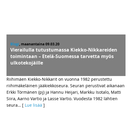
Blogi
, maanantaina 09.03.20
Vierailulla tutustumassa Kiekko-Nikkareiden
toimintaan – Etelä-Suomessa tarvetta myös
ulkotekojäille
Riihimäen Kiekko-Nikkarit on vuonna 1982 perustettu
riihimäkeläinen jääkiekkoseura. Seuran perustivat aikanaan
Erkki Törmänen (pj) ja Hannu Heijari, Markku Isotalo, Matti
Siira, Aarno Vartio ja Lasse Vartio. Vuodesta 1982 lähtien
seura
… [
Lue lisää
]