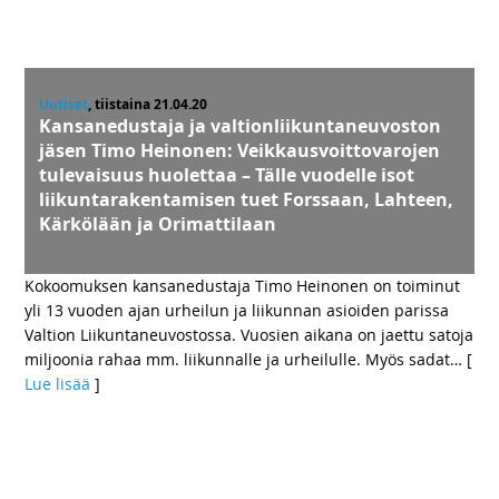
Uutiset
, tiistaina 21.04.20
Kansanedustaja ja valtionliikuntaneuvoston
jäsen Timo Heinonen: Veikkausvoittovarojen
tulevaisuus huolettaa – Tälle vuodelle isot
liikuntarakentamisen tuet Forssaan, Lahteen,
Kärkölään ja Orimattilaan
Kokoomuksen kansanedustaja Timo Heinonen on toiminut
yli 13 vuoden ajan urheilun ja liikunnan asioiden parissa
Valtion Liikuntaneuvostossa. Vuosien aikana on jaettu satoja
miljoonia rahaa mm. liikunnalle ja urheilulle. Myös sadat
… [
Lue lisää
]