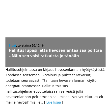
Blogi
, torstaina 20.10.16
Hallitus lupasi, että hevosenlantaa saa polttaa
– Näin sen voisi ratkaista jo tänään
Hallitusohjelmassa on kirjaus hevosenlannan hyötykäytöstä.
Kohdassa seitsemän, Biotalous ja puhtaat ratkaisut,
todetaan seuraavasti: ”Sallitaan hevosen lannan käyttö
energiatuotannossa”. Hallitus tois siis
hallitusohjelmaneuvotteluissaan selkeästi julki
hevosenlannan polttamisen sallimisen. Neuvottelutulos oli
meille hevosihmisille
… [
Lue lisää
]