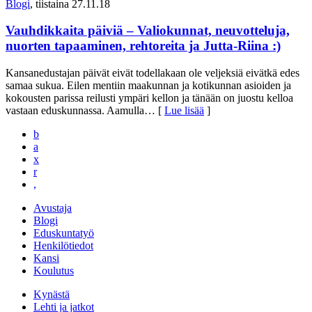
Blogi
, tiistaina 27.11.18
Vauhdikkaita päiviä – Valiokunnat, neuvotteluja,
nuorten tapaaminen, rehtoreita ja Jutta-Riina :)
Kansanedustajan päivät eivät todellakaan ole veljeksiä eivätkä edes
samaa sukua. Eilen mentiin maakunnan ja kotikunnan asioiden ja
kokousten parissa reilusti ympäri kellon ja tänään on juostu kelloa
vastaan eduskunnassa. Aamulla
… [
Lue lisää
]
b
a
x
r
,
Avustaja
Blogi
Eduskuntatyö
Henkilötiedot
Kansi
Koulutus
Kynästä
Lehti ja jatkot