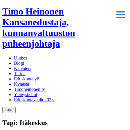
Timo Heinonen
Kansanedustaja,
kunnanvaltuuston
puheenjohtaja
Uutiset
Blogi
Kalenteri
Tarina
Eduskuntatyö
Kynästä
Timoheinonen.tv
Yhteystiedot
Eduskuntavaalit 2023
Haku
Tagi: Itäkeskus