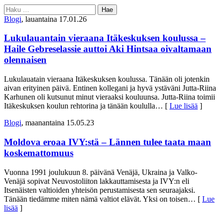
Haku:
Blogi
, lauantaina 17.01.26
Lukulauantain vieraana Itäkeskuksen koulussa –
Haile Gebreselassie auttoi Aki Hintsaa oivaltamaan
olennaisen
Lukulauatain vieraana Itäkeskuksen koulussa. Tänään oli jotenkin
aivan erityinen päivä. Entinen kollegani ja hyvä ystäväni Jutta-Riina
Karhunen oli kutsunut minut vieraaksi kouluunsa. Jutta-Riina toimii
Itäkeskuksen koulun rehtorina ja tänään koululla
… [
Lue lisää
]
Blogi
, maanantaina 15.05.23
Moldova eroaa IVY:stä – Lännen tulee taata maan
koskemattomuus
Vuonna 1991 joulukuun 8. päivänä Venäjä, Ukraina ja Valko-
Venäjä sopivat Neuvostoliiton lakkauttamisesta ja IVY:n eli
Itsenäisten valtioiden yhteisön perustamisesta sen seuraajaksi.
Tänään tiedämme miten nämä valtiot elävät. Yksi on toisen
… [
Lue
lisää
]