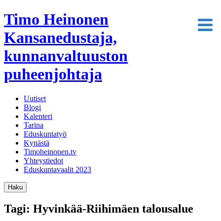
Timo Heinonen
Kansanedustaja,
kunnanvaltuuston
puheenjohtaja
Uutiset
Blogi
Kalenteri
Tarina
Eduskuntatyö
Kynästä
Timoheinonen.tv
Yhteystiedot
Eduskuntavaalit 2023
Haku
Tagi: Hyvinkää-Riihimäen talousalue