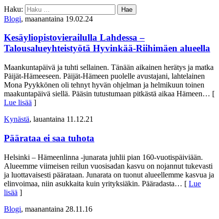
Haku:
Blogi
, maanantaina 19.02.24
Kesäyliopistovierailulla Lahdessa –
Talousalueyhteistyötä Hyvinkää-Riihimäen alueella
Maankuntapäivä ja tuhti sellainen. Tänään aikainen herätys ja matka
Päijät-Hämeeseen. Päijät-Hämeen puolelle avustajani, lahtelainen
Mona Pyykkönen oli tehnyt hyvän ohjelman ja helmikuun toinen
maakuntapäivä siellä. Pääsin tutustumaan pitkästä aikaa Hämeen
… [
Lue lisää
]
Kynästä
, lauantaina 11.12.21
Päärataa ei saa tuhota
Helsinki – Hämeenlinna -junarata juhlii pian 160-vuotispäiviään.
Alueemme viimeisen reilun vuosisadan kasvu on nojannut tukevasti
ja luottavaisesti päärataan. Junarata on tuonut alueellemme kasvua ja
elinvoimaa, niin asukkaita kuin yrityksiäkin. Pääradasta
… [
Lue
lisää
]
Blogi
, maanantaina 28.11.16