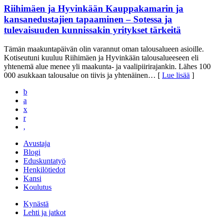
Riihimäen ja Hyvinkään Kauppakamarin ja
kansanedustajien tapaaminen – Sotessa ja
tulevaisuuden kunnissakin yritykset tärkeitä
Tämän maakuntapäivän olin varannut oman talousalueen asioille.
Kotiseutuni kuuluu Riihimäen ja Hyvinkään talousalueeseen eli
yhtenemä alue menee yli maakunta- ja vaalipiirirajankin. Lähes 100
000 asukkaan talousalue on tiivis ja yhtenäinen
… [
Lue lisää
]
b
a
x
r
,
Avustaja
Blogi
Eduskuntatyö
Henkilötiedot
Kansi
Koulutus
Kynästä
Lehti ja jatkot