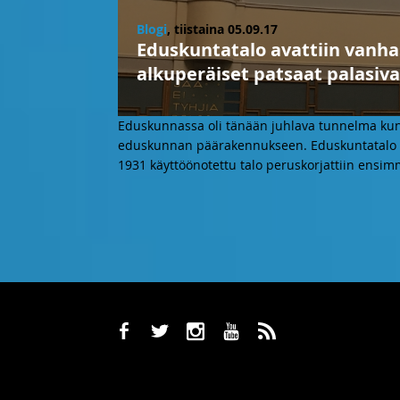
Blogi
, tiistaina 05.09.17
Eduskuntatalo avattiin vanha
alkuperäiset patsaat palasiva
Eduskunnassa oli tänään juhlava tunnelma ku
eduskunnan päärakennukseen. Eduskuntatalo r
1931 käyttöönotettu talo peruskorjattiin ensim
b
a
x
r
,