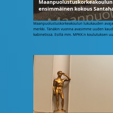
Maanpuolustuskorkeakoulun l
ensimmäinen kokous Santah
Maanpuolustuskorkeakoulun lukukauden avajais
merkki. Tänäkin vuonna avasimme uuden kau
kabinetissä. Esillä mm. MPKK:n koulutuksen u