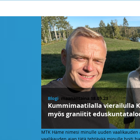
Blogi
, maanantaina 18.09.23
Kummimaatilalla vierailulla K
myös graniitit eduskuntatalo
MTK Häme nimesi minulle uuden vaalikauden 
vaalikauden ajan tätä tehtävää minulle hoiti h