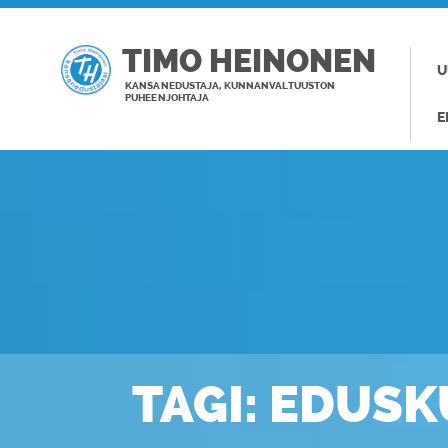
TIMO HEINONEN
U
KANSANEDUSTAJA, KUNNANVALTUUSTON
PUHEENJOHTAJA
E
TAGI: EDUS