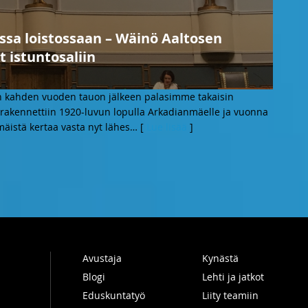
ssa loistossaan – Wäinö Aaltosen
t istuntosaliin
n kahden vuoden tauon jälkeen palasimme takaisin
akennettiin 1920-luvun lopulla Arkadianmäelle ja vuonna
mäistä kertaa vasta nyt lähes
… [
Lue lisää
]
Avustaja
Kynästä
Blogi
Lehti ja jatkot
Eduskuntatyö
Liity teamiin