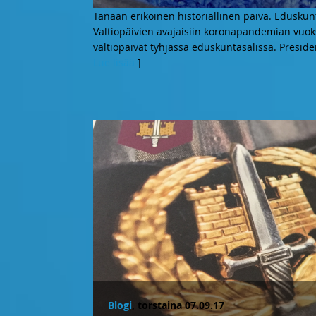
Tänään erikoinen historiallinen päivä. Edusku
Valtiopäivien avajaisiin koronapandemian vuoksi
valtiopäivät tyhjässä eduskuntasalissa. Presid
Lue lisää
]
Blogi
, torstaina 07.09.17