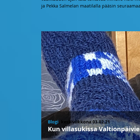
ja Pekka Salmelan maatilalla pääsin seuraama
Blogi
, keskiviikkona 03.02.21
Kun villasukissa Valtionpäivi