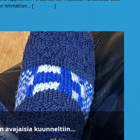
an lehmätilan
… [
Lue lisää
]
en avajaisia kuunneltiin…