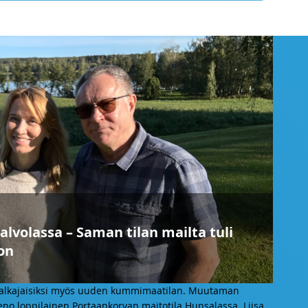
alvolassa – Saman tilan mailta tuli
on
alkajaisiksi myös uuden kummimaatilan. Muutaman
ieno loppilainen Portaankorvan maitotila Hunsalassa. Liisa