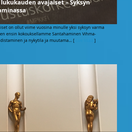
ukukauden avajaiset – Syksyn
aminassa
et on ollut viime vuosina minulle yksi syksyn varma
den ensin kokouksellamme Santahaminen Vihma-
udistaminen ja nykytila ja muutama
… [
Lue lisää
]