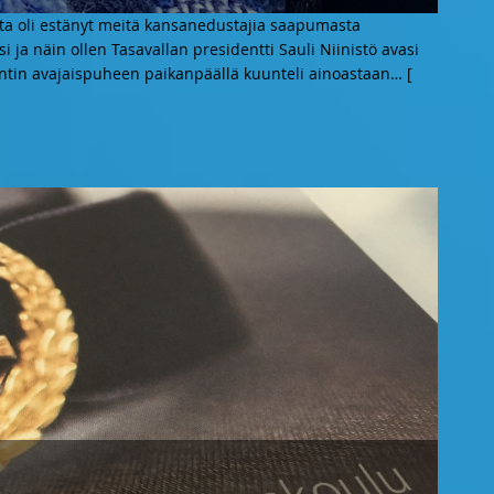
nta oli estänyt meitä kansanedustajia saapumasta
 ja näin ollen Tasavallan presidentti Sauli Niinistö avasi
entin avajaispuheen paikanpäällä kuunteli ainoastaan
… [