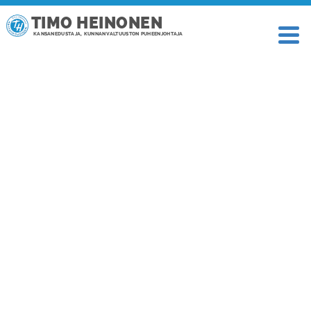
TIMO HEINONEN
KANSANEDUSTAJA, KUNNANVALTUUSTON PUHEENJOHTAJA
TAGI: DIREKTIIVI