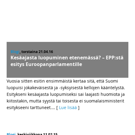
Blogi
, torstaina 21.04.16
Kesäajasta luopuminen etenemässä? – EPP:stä
esitys Euroopanparlamentille
Vuosia sitten esitin ensimmäistä kertaa sitä, että Suomi
luopuisi jokakeväisestä ja -syksyisestä kellojen kääntelystä.
Esitykseni kesäajasta luopumiseksi sai laajasti huomiota ja
kiitostakin, mutta syystä tai toisesta ei suomalaisministerit
esitykseeni tarttuneet.
… [
Lue lisää
]
Blogi
, keskiviikkona 11.02.15