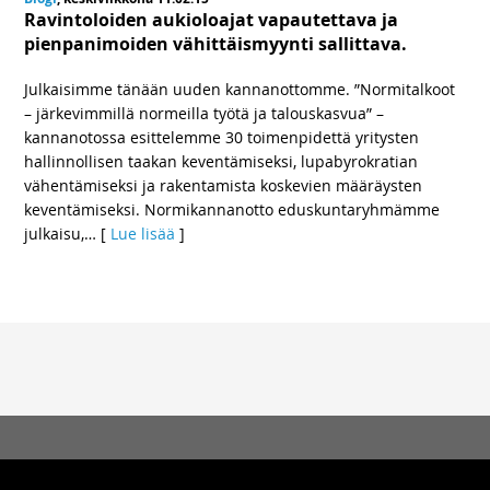
Ravintoloiden aukioloajat vapautettava ja
pienpanimoiden vähittäismyynti sallittava.
Julkaisimme tänään uuden kannanottomme. ”Normitalkoot
– järkevimmillä normeilla työtä ja talouskasvua” –
kannanotossa esittelemme 30 toimenpidettä yritysten
hallinnollisen taakan keventämiseksi, lupabyrokratian
vähentämiseksi ja rakentamista koskevien määräysten
keventämiseksi. Normikannanotto eduskuntaryhmämme
julkaisu,
… [
Lue lisää
]