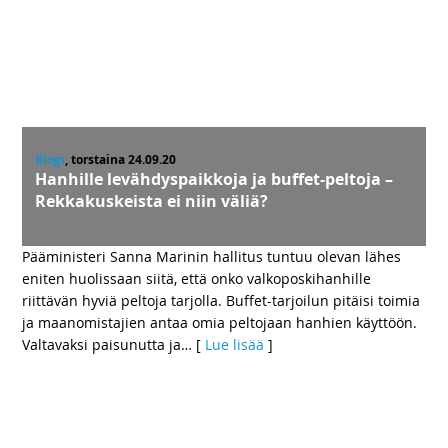
Blogi
, torstaina 24.09.20
Hanhille levähdyspaikkoja ja buffet-peltoja –
Rekkakuskeista ei niin väliä?
Pääministeri Sanna Marinin hallitus tuntuu olevan lähes
eniten huolissaan siitä, että onko valkoposkihanhille
riittävän hyviä peltoja tarjolla. Buffet-tarjoilun pitäisi toimia
ja maanomistajien antaa omia peltojaan hanhien käyttöön.
Valtavaksi paisunutta ja
… [
Lue lisää
]