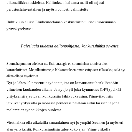
ulkonaliikkumiskieltoa. Hallituksen haluama malli oli rajusti
perustuslainvastainen ja myös huonosti valmisteltu.
Huhtikuun alussa Elinkeinoelämän keskustliitto uutisoi tuoreimman
yrityskyselynsä:
Palveluala uudessa aallonpoh­jassa, konkurssiuhka syvenee.
Suomelta puuttuu edelleen ns. Exit-strategia eli suunnitelma toimista ulos
koronakriisistä. Me julkistimme jo Kokoomuksen oman esityksen tällaiseksi, sillä nyt
alkaa olla jo myöhäistä.
Nyt jo lähes 40 prosenttia työnantajista on lomauttanut henkilöstöään
viimeisen kuukauden aikana. Ja nyt jo yli joka kymmenes (14%) pelkää
yrityksensä ajautuvan konkurssiin lähikuukausina. Piinaviikot siis
jatkuvat yrityksillä ja monessa perheessä pelätään äidin tai isän ja jopa
molempien työpaikkojen puolesta.
Viesti alkaa olla aikalailla samanlainen nyt jo ympäri Suomen ja myös eri
alan yrityksistä. Konkurssiuutisia tulee koko ajan. Viime viikolla