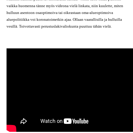
vaikka huomenna tänne myös videona vielä linkata, niin kuulette, miten
hulluun asentoon osaoptimoiva tai oikeastaan oma-alueoptimoiva
aluepolitiikka voi koronatoimetkin ajaa. Ollaan vaarallisilla ja hulluilla
vesillä. Toivottavasti perustuslakivaliokunta puuttuu tähän vielä.