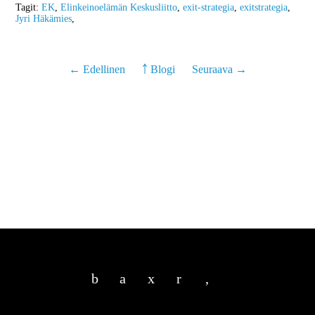
Tagit:
EK
,
Elinkeinoelämän Keskusliitto
,
exit-strategia
,
exitstrategia
,
Jyri Häkämies
,
← Edellinen
￪ Blogi
Seuraava →
b
a
x
r
,