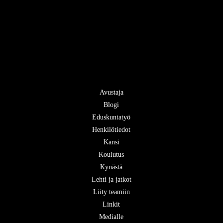
Avustaja
Blogi
Eduskuntatyö
Henkilötiedot
Kansi
Koulutus
Kynästä
Lehti ja jatkot
Liity teamiin
Linkit
Medialle