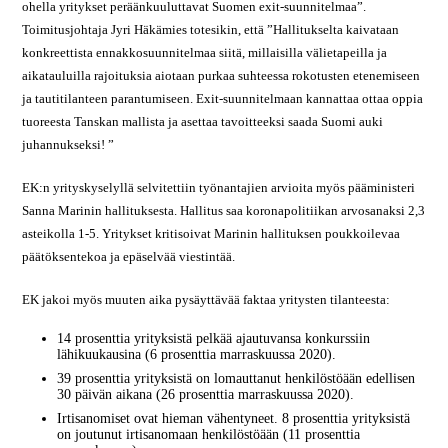
ohella yritykset peräänkuuluttavat Suomen exit-suunnitelmaa”.
Toimitusjohtaja Jyri Häkämies totesikin, että ”Hallitukselta kaivataan
konkreettista ennakkosuunnitelmaa siitä, millaisilla välietapeilla ja
aikatauluilla rajoituksia aiotaan purkaa suhteessa rokotusten etenemiseen
ja tautitilanteen parantumiseen. Exit-suunnitelmaan kannattaa ottaa oppia
tuoreesta Tanskan mallista ja asettaa tavoitteeksi saada Suomi auki
juhannukseksi! ”
EK:n yrityskyselyllä selvitettiin työnantajien arvioita myös pääministeri
Sanna Marinin hallituksesta. Hallitus saa koronapolitiikan arvosanaksi 2,3
asteikolla 1-5. Yritykset kritisoivat Marinin hallituksen poukkoilevaa
päätöksentekoa ja epäselvää viestintää.
EK jakoi myös muuten aika pysäyttävää faktaa yritysten tilanteesta:
14 prosenttia yrityksistä pelkää ajautuvansa konkurssiin
lähikuukausina (6 prosenttia marraskuussa 2020).
39 prosenttia yrityksistä on lomauttanut henkilöstöään edellisen
30 päivän aikana (26 prosenttia marraskuussa 2020).
Irtisanomiset ovat hieman vähentyneet. 8 prosenttia yrityksistä
on joutunut irtisanomaan henkilöstöään (11 prosenttia