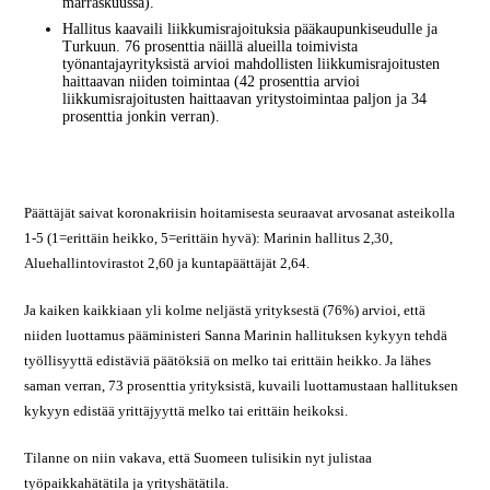
marraskuussa).
Hallitus kaavaili liikkumisrajoituksia pääkaupunkiseudulle ja
Turkuun. 76 prosenttia näillä alueilla toimivista
työnantajayrityksistä arvioi mahdollisten liikkumisrajoitusten
haittaavan niiden toimintaa (42 prosenttia arvioi
liikkumisrajoitusten haittaavan yritystoimintaa paljon ja 34
prosenttia jonkin verran).
Päättäjät saivat koronakriisin hoitamisesta seuraavat arvosanat asteikolla
1-5 (1=erittäin heikko, 5=erittäin hyvä): Marinin hallitus 2,30,
Aluehallintovirastot 2,60 ja kuntapäättäjät 2,64.
Ja kaiken kaikkiaan yli kolme neljästä yrityksestä (76%) arvioi, että
niiden luottamus pääministeri Sanna Marinin hallituksen kykyyn tehdä
työllisyyttä edistäviä päätöksiä on melko tai erittäin heikko. Ja lähes
saman verran, 73 prosenttia yrityksistä, kuvaili luottamustaan hallituksen
kykyyn edistää yrittäjyyttä melko tai erittäin heikoksi.
Tilanne on niin vakava, että Suomeen tulisikin nyt julistaa
työpaikkahätätila ja yrityshätätila.