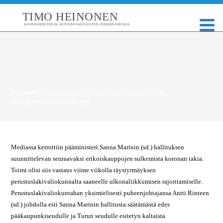
TIMO HEINONEN
KANSANEDUSTAJA, KUNNANVALTUUSTON PUHEENJOHTAJA
Suomeen julistettava yrityshätätila ja työpaikkahätätila
BLOGI
,
TIISTAINA 06.04.2021
Mediassa kerrottiin pääministeri Sanna Marinin (sd.) hallituksen
suunnittelevan seuraavaksi erikoiskauppojen sulkemista koronan takia.
Toimi olisi siis vastaus viime viikolla täystyrmäyksen
perustuslakivaliokunnalta saaneelle ulkonaliikkumisen rajoittamiselle.
Perustuslakivaliokuntahan yksimielisesti puheenjohtajansa Antti Rinteen
(sd.) johdolla esti Sanna Marinin hallitusta säätämästä edes
pääkaupunkiseudulle ja Turun seudulle esitetyn kaltaista