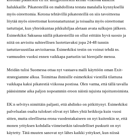
halukkaille. Pikatesteillä on mahdollista testata matalalla kynnyksellä
myös oireettomia. Kotona tehtävillä pikatesteillä on siis tavoitteena
löytää myös oireettomat koronatartunnat ja toisaalta myös oireettomat
tartuttajat, kun yhteiskuntaa pikkuhiljaa aletaan avata sulkujen jälkeen.
Esimerkiksi Saksassa näillä pikatesteillä on ollut erittäin hyvä suosio ja
niitä on arvioitu suhteellisen luotettavaksi jopa 24-48 tunnin
tartuttavuustilaa arvioitaessa. Esimerkiksi testin on voinut tehdä ns.
varmuuden vuoksi ennen vaikkapa parturiin tai hierojalle menoa.
Meidän tulisi Suomessa ottaa nyt vastaava malli käyttöön oman Exit-
strategiamme alkua. Toimittaa ihmisille esimerkiksi viestillä tilattuna
vaikkapa kaksi pikatestiä viikossa postissa. Olen varma, että tällä tavalla
pääsisimme aika paljon nopeammin eroon näistä rajuista rajoitustoimista.
EK:n selvitys nimittäin paljasti, että ahdinko on pitkittynyt. Esimerkiksi
palvelualan osalta tulokset olivat nyt lähes yhtä heikkoja kuin vuosi
sitten, mutta oleellisena erona vuodentakaiseen on nyt kuitenkin se, että
monen yrityksen kohdalla viimeisetkin taloudelliset puskurit on nyt
käytetty. Tätä muuten sanovat nyt lähes kaikki yritykset, kun niissä