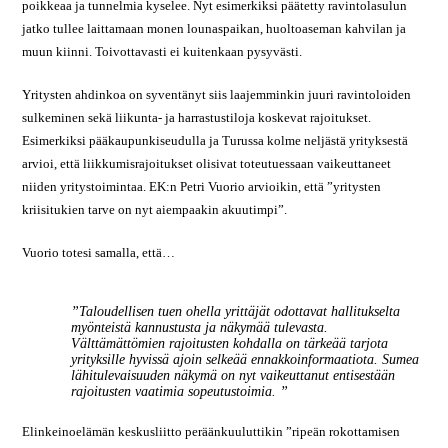
poikkeaa ja tunnelmia kyselee. Nyt esimerkiksi päätetty ravintolasulun
jatko tullee laittamaan monen lounaspaikan, huoltoaseman kahvilan ja
muun kiinni. Toivottavasti ei kuitenkaan pysyvästi.
Yritysten ahdinkoa on syventänyt siis laajemminkin juuri ravintoloiden
sulkeminen sekä liikunta- ja harrastustiloja koskevat rajoitukset.
Esimerkiksi pääkaupunkiseudulla ja Turussa kolme neljästä yrityksestä
arvioi, että liikkumisrajoitukset olisivat toteutuessaan vaikeuttaneet
niiden yritystoimintaa. EK:n Petri Vuorio arvioikin, että ”yritysten
kriisitukien tarve on nyt aiempaakin akuutimpi”.
Vuorio totesi samalla, että…
”Taloudellisen tuen ohella yrittäjät odottavat hallitukselta
myönteistä kannustusta ja näkymää tulevasta.
Välttämättömien rajoitusten kohdalla on tärkeää tarjota
yrityksille hyvissä ajoin selkeää ennakkoinformaatiota. Sumea
lähitulevaisuuden näkymä on nyt vaikeuttanut entisestään
rajoitusten vaatimia sopeutustoimia. ”
Elinkeinoelämän keskusliitto peräänkuuluttikin ”ripeän rokottamisen