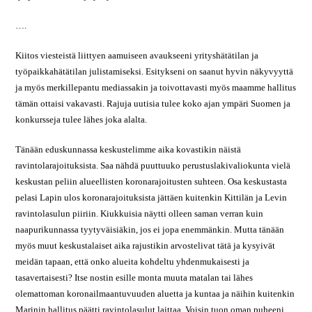
….
Kiitos viesteistä liittyen aamuiseen avaukseeni yrityshätätilan ja
työpaikkahätätilan julistamiseksi. Esitykseni on saanut hyvin näkyvyyttä
ja myös merkillepantu mediassakin ja toivottavasti myös maamme hallitus
tämän ottaisi vakavasti. Rajuja uutisia tulee koko ajan ympäri Suomen ja
konkursseja tulee lähes joka alalta.
Tänään eduskunnassa keskustelimme aika kovastikin näistä
ravintolarajoituksista. Saa nähdä puuttuuko perustuslakivaliokunta vielä
keskustan peliin alueellisten koronarajoitusten suhteen. Osa keskustasta
pelasi Lapin ulos koronarajoituksista jättäen kuitenkin Kittilän ja Levin
ravintolasulun piiriin. Kiukkuisia näytti olleen saman verran kuin
naapurikunnassa tyytyväisiäkin, jos ei jopa enemmänkin. Mutta tänään
myös muut keskustalaiset aika rajustikin arvostelivat tätä ja kysyivät
meidän tapaan, että onko alueita kohdeltu yhdenmukaisesti ja
tasavertaisesti? Itse nostin esille monta muuta matalan tai lähes
olemattoman koronailmaantuvuuden aluetta ja kuntaa ja näihin kuitenkin
Marinin hallitus päätti ravintolasulut laittaa. Voisin tuon oman puheeni