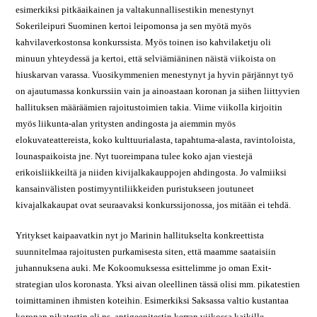
esimerkiksi pitkäaikainen ja valtakunnallisestikin menestynyt
Sokerileipuri Suominen kertoi leipomonsa ja sen myötä myös
kahvilaverkostonsa konkurssista. Myös toinen iso kahvilaketju oli
minuun yhteydessä ja kertoi, että selviämiäninen näistä viikoista on
hiuskarvan varassa. Vuosikymmenien menestynyt ja hyvin pärjännyt työ
on ajautumassa konkurssiin vain ja ainoastaan koronan ja siihen liittyvien
hallituksen määräämien rajoitustoimien takia. Viime viikolla kirjoitin
myös liikunta-alan yritysten andingosta ja aiemmin myös
elokuvateattereista, koko kulttuurialasta, tapahtuma-alasta, ravintoloista,
lounaspaikoista jne. Nyt tuoreimpana tulee koko ajan viestejä
erikoisliikkeiltä ja niiden kivijalkakauppojen ahdingosta. Jo valmiiksi
kansainvälisten postimyyntiliikkeiden puristukseen joutuneet
kivajalkakaupat ovat seuraavaksi konkurssijonossa, jos mitään ei tehdä.
Yritykset kaipaavatkin nyt jo Marinin hallitukselta konkreettista
suunnitelmaa rajoitusten purkamisesta siten, että maamme saataisiin
juhannuksena auki. Me Kokoomuksessa esittelimme jo oman Exit-
strategian ulos koronasta. Yksi aivan oleellinen tässä olisi mm. pikatestien
toimittaminen ihmisten koteihin. Esimerkiksi Saksassa valtio kustantaa
koronan pikatestin eli ns. antigeenitestin kerran viikossa kaikille