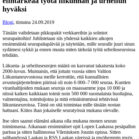
elintärkeää työtä liikunnan ja urheilun
hyväksi
Blogi
,
tiistaina 24.09.2019
Tänään vaihdetaan pikkupakit verkkareihin ja solmiot
seurapaitoihin! Juhlistetaan siis yhdessä kaikkien aikojen
ensimmäistä seurapaitapäivää ja näytetään, mille seuralle juuri sinun
sydämesi sykkii ja ennen muuta miten tärkeää työtä urheiluseuroissa
tehdään.
Liikunta- ja urheiluseurojen määrä on kasvanut takaisesta koko
2000-luvun. Muistaisin, että joitain vuosia sitten Valtion
Liikuntaneuvostossa meille kerrottiin, että kunnallisten
avustusjärjestelmien piirissä oli noin 6 000‒7 000 seuraa. Kuntien
viranhaltijoiden mukaan seuroja on maassamme jopa 10 000 ja
niissä kaiken kaikkiaan toimii noin 500 000 suomalaista huoltajina,
valmentajina, toimitsijoina ja mitä erinäisimmissä tehtävissä
liikuntaseuroissa. Tämä on sitä toimintaa mille tänään nostan
hattuani. Kiitos ihan jokaiselle seuratyössä mukana olevalle.
Itse olen saanut elämäni aikana olla mukana monen seuran
toiminnassa. Aikanaan ensimmäiset opit Lopen Laakassa pesäpallon
parissa ja sitten hallinnossa Vileniuksen Jounin opissa. Sitten
salibandyssä Laakan ja RSS Laakan väreissä ja myöhemmin myös