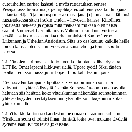
autourheilun parissa laajasti ja myös ratsastuksen parissa.
Pesäpallossa tuomarina ja pelinjohtajana, salibandyssä kuuluttajana
ja taustatekijänä ja motorsportissa selostajana ja juontajana ja lähinnä
ratsastuksessa sitten itsekin tehden – hevosen kanssa. Kiitollinen
jokaisesta hetkestä ja opista mitä matkaani mukaan olen näistä
saanut. Viimeiset 12 vuotta myös Valtion Liikuntaneuvostossa ja
keväällä sainkin vastaanottaa urheiluministeri Sampo Terholta
Liikunnan ja Urheilun Ansioristin. Siitä iso osa kuuluu kaikille heille
joiden kanssa olen saanut vuosien aikana tehdä ja toimia sportin
parissa.
Tänään olen äärimmäisen kiitollinen kotikuntani salibandyseura
LFT:lle. Omat lapseni liikkuvat siellä. Upeaa työtä! Siksi tänään
päälläni eduskunnassa juuri Lopen Floorball Teamin paita.
#Seurasydän-kampanja liputtaa siis seuratoiminnan suurinta
vahvuutta – yhteisöllisyyttä. Tämän Seurasydän-kampanjan avulla
halutaan siis herättää koko yhteiskunnan näkemään seuratoiminnan
yhteisöllisyyden merkityksen niin yksilölle kuin laajemmin koko
yhteiskunnalle.
Tämä kaikki kertoo rakkaudestamme omaa seuraamme kohtaan.
Yksikään seura ei toimisi ilman ihmisiä, jotka ovat mukana täydellä
sydämellään. Kiitos teistä jokaiselle!