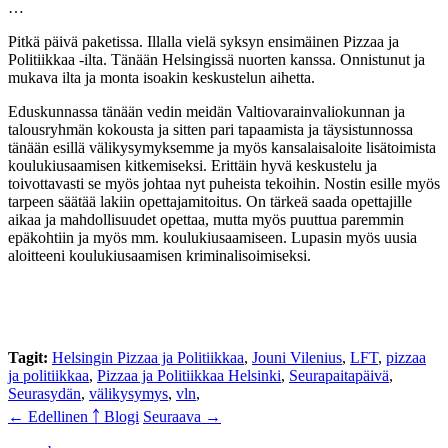
…
Pitkä päivä paketissa. Illalla vielä syksyn ensimäinen Pizzaa ja
Politiikkaa -ilta. Tänään Helsingissä nuorten kanssa. Onnistunut ja
mukava ilta ja monta isoakin keskustelun aihetta.
Eduskunnassa tänään vedin meidän Valtiovarainvaliokunnan ja
talousryhmän kokousta ja sitten pari tapaamista ja täysistunnossa
tänään esillä välikysymyksemme ja myös kansalaisaloite lisätoimista
koulukiusaamisen kitkemiseksi. Erittäin hyvä keskustelu ja
toivottavasti se myös johtaa nyt puheista tekoihin. Nostin esille myös
tarpeen säätää lakiin opettajamitoitus. On tärkeä saada opettajille
aikaa ja mahdollisuudet opettaa, mutta myös puuttua paremmin
epäkohtiin ja myös mm. koulukiusaamiseen. Lupasin myös uusia
aloitteeni koulukiusaamisen kriminalisoimiseksi.
Tagit:
Helsingin Pizzaa ja Politiikkaa
,
Jouni Vilenius
,
LFT
,
pizzaa
ja politiikkaa
,
Pizzaa ja Politiikkaa Helsinki
,
Seurapaitapäivä
,
Seurasydän
,
välikysymys
,
vln
,
← Edellinen
￪ Blogi
Seuraava →