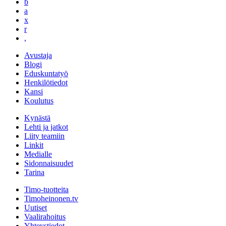
b
a
x
r
,
Avustaja
Blogi
Eduskuntatyö
Henkilötiedot
Kansi
Koulutus
Kynästä
Lehti ja jatkot
Liity teamiin
Linkit
Medialle
Sidonnaisuudet
Tarina
Timo-tuotteita
Timoheinonen.tv
Uutiset
Vaalirahoitus
Yhteystiedot