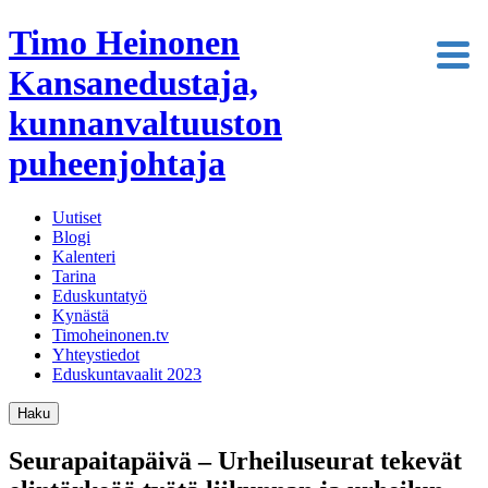
Timo Heinonen
Kansanedustaja,
kunnanvaltuuston
puheenjohtaja
Uutiset
Blogi
Kalenteri
Tarina
Eduskuntatyö
Kynästä
Timoheinonen.tv
Yhteystiedot
Eduskuntavaalit 2023
Haku
Seurapaitapäivä – Urheiluseurat tekevät