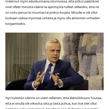
todennut myös eduskunnassa istunnoissa, että jotkut päätökset
ovat olleet minusta vääriä tai ajanmyötä tulleet sellaisiksi, että ne
on voitu perua tai muuttaa tai joskus korjata. Minulle ei ole ollut
koskaan vaikea myöntää virheitä ja myös olla aktiivinen virheiden
korjaamiseksi.
Nyt kuitenkn tilanne on usein sellainen, että älämölökuoro huutaa,
että ei sinulla ole oikeutta siitä ja tästä puhua, kun itse olet ollut
päätöstä joskus tekemässä. Maailman epä-älyllisintä ja typerintä