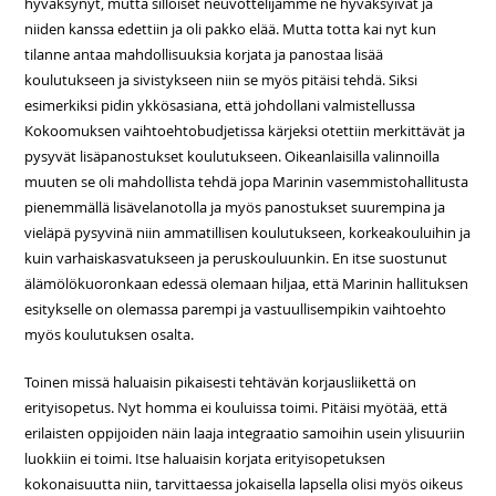
hyväksynyt, mutta silloiset neuvottelijamme ne hyväksyivät ja
niiden kanssa edettiin ja oli pakko elää. Mutta totta kai nyt kun
tilanne antaa mahdollisuuksia korjata ja panostaa lisää
koulutukseen ja sivistykseen niin se myös pitäisi tehdä. Siksi
esimerkiksi pidin ykkösasiana, että johdollani valmistellussa
Kokoomuksen vaihtoehtobudjetissa kärjeksi otettiin merkittävät ja
pysyvät lisäpanostukset koulutukseen. Oikeanlaisilla valinnoilla
muuten se oli mahdollista tehdä jopa Marinin vasemmistohallitusta
pienemmällä lisävelanotolla ja myös panostukset suurempina ja
vieläpä pysyvinä niin ammatillisen koulutukseen, korkeakouluihin ja
kuin varhaiskasvatukseen ja peruskouluunkin. En itse suostunut
älämölökuoronkaan edessä olemaan hiljaa, että Marinin hallituksen
esitykselle on olemassa parempi ja vastuullisempikin vaihtoehto
myös koulutuksen osalta.
Toinen missä haluaisin pikaisesti tehtävän korjausliikettä on
erityisopetus. Nyt homma ei kouluissa toimi. Pitäisi myötää, että
erilaisten oppijoiden näin laaja integraatio samoihin usein ylisuuriin
luokkiin ei toimi. Itse haluaisin korjata erityisopetuksen
kokonaisuutta niin, tarvittaessa jokaisella lapsella olisi myös oikeus