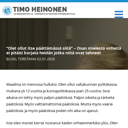
TIMO HEINONEN
KANSANEDUSTAJA, KUNNANVALTUUSTON PUHEENJOHTAJA
”Olet ollut itse päättämässä siitä” – Osan mielestä virheitä
ei pitäisi korjata heidän jotka niitä ovat tehneet
BLOGI
,
TORSTAINA 02.01.2020
Maailma on menossa hulluksi. Olen ollut valtakunnan politiikassa
mukana yli 12 vuotta ja kuntapolitiikassa pian 25 vuotta. Sinä
aikana on tehty myös paljon päätöksiä. Paljon oikeita ja tärkeitä
päätöksiä. Myös välttämättömiä päätöksiä. Mutta myös vääriä
päätöksiä. Ja myös päätöksiä joiden ohi aika on ajanut.
Itse olen monet kerrat nostanut käden virheenmerkiksi ylös. Olen