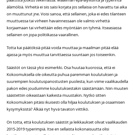
älämölöä. Virheitä ei siis saisi korjata jos sellaisia on havaittu tai aika
on muuttunut jne. Voisi sanoa, että sellainen, joka ei edes tilanteen
muuttuessa tai virheen havainnessaan ole valmis virhettä
korjaamaan tai virhettään edes myöntään on tyhmä. Itseasiassa
sellainen on jopa politiikassa vaarallinen.
Totta kai päätöksiä pitää voida muuttaa ja maailman pitää elää
ajassa ja myös muuttua tarvittaessa suuntaan jos toiseenkin.
Säästöt on tässä yksi esimerkki. Osa huutaa kuorossa, että ei
Kokoomuksella ole oikeutta puhua paremman koulutuksen ja
suurempien koulutuspanostusten puolesta, kun viime vaalikaudella
pakon edes jouduimme koulutuksestakin säästämään. Niin muuten
säästettiin oikeastaan kaikesta muustakin. Nytkö sitten
Kokoomuksen pitäisi ikuisesti olla hiljaa koulutuksen ja osaamisen
kysymyksistä? Älkää nyt hyvä tavaton viittikö.
On totta, että koulutuksen säästöt ja leikkaukset olivat vaalikauden
2015-2019 typerimpiä. Itse en sellaista kokonaisuutta olisi