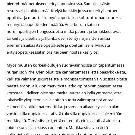
pienryhmäopetukseen erityisopetuksessa. Samalla lisäisin
resursseja ja niiden määrittelyä luokkiin joissa on erityisentuen
oppilaita. Ja muuttaisin myös opettajien kohtuuttoman suureksi
mennyttä paperitöiden määrää. Voisi kerran katsoa
norminpurkujen hengessä, että mitkä paperit ja lomakkeet ovat
tärkeitä ja oleellisia ja kuinka usein tehtyinä ja sitten antaa
enemmän aikaa itse opetukselle ja opettamiselle. Minusta
erityisopetuksessakin olisi tarpeen nostaa käsi ylös.
Myös muuten korkeakoulujen suoravalinnoissa on tapahtumassa
hurjan iso virhe. Olen ollut itse kannattamassa, että pääsykokeista,
kalliista valmennuskursseista ja monista turhista välivuosista pitäisi
päästä eroon ja lukion merkitystä jatko-opintoihin pääsemisessä
korostaa. Edelleen olen sitä mieltä. Mutta en kyllä ymmärrä, että
jokaiselle yliopiston alalle eniten suoria valintapisteitä antaa
esimerkiksi pitkä matematiikka. Ja samaan aikaan kyseisen alan
varsinaisilla oppiaineilla tai sitä tukevilla oppiaineilla ei ole mitään
merkitystä. Tämä siis siksi, että eniten pisteitä saa niistä aineista
joiden kursseja lukiossa on eniten. Matikka siis avaa tietä
valtiotieteelliseen paremmin kuin yhteiskuntaoppi ja muuten