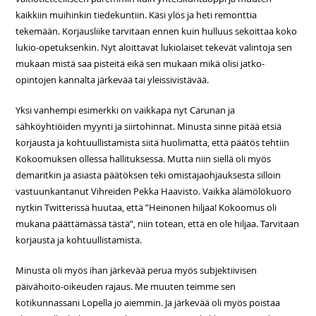
kaikkiin muihinkin tiedekuntiin. Käsi ylös ja heti remonttia
tekemään. Korjausliike tarvitaan ennen kuin hulluus sekoittaa koko
lukio-opetuksenkin. Nyt aloittavat lukiolaiset tekevät valintoja sen
mukaan mistä saa pisteitä eikä sen mukaan mikä olisi jatko-
opintojen kannalta järkevää tai yleissivistävää.
Yksi vanhempi esimerkki on vaikkapa nyt Carunan ja
sähköyhtiöiden myynti ja siirtohinnat. Minusta sinne pitää etsiä
korjausta ja kohtuullistamista siitä huolimatta, että päätös tehtiin
Kokoomuksen ollessa hallituksessa. Mutta niin siellä oli myös
demaritkin ja asiasta päätöksen teki omistajaohjauksesta silloin
vastuunkantanut Vihreiden Pekka Haavisto. Vaikka älämölökuoro
nytkin Twitterissä huutaa, että ”Heinonen hiljaa! Kokoomus oli
mukana päättämässä tästä”, niin totean, että en ole hiljaa. Tarvitaan
korjausta ja kohtuullistamista.
Minusta oli myös ihan järkevää perua myös subjektiivisen
päivähoito-oikeuden rajaus. Me muuten teimme sen
kotikunnassani Lopella jo aiemmin. Ja järkevää oli myös poistaa