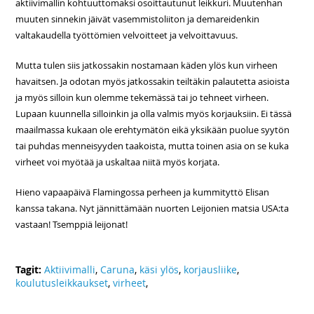
aktiivimallin kohtuuttomaksi osoittautunut leikkuri. Muutenhan
muuten sinnekin jäivät vasemmistoliiton ja demareidenkin
valtakaudella työttömien velvoitteet ja velvoittavuus.
Mutta tulen siis jatkossakin nostamaan käden ylös kun virheen
havaitsen. Ja odotan myös jatkossakin teiltäkin palautetta asioista
ja myös silloin kun olemme tekemässä tai jo tehneet virheen.
Lupaan kuunnella silloinkin ja olla valmis myös korjauksiin. Ei tässä
maailmassa kukaan ole erehtymätön eikä yksikään puolue syytön
tai puhdas menneisyyden taakoista, mutta toinen asia on se kuka
virheet voi myötää ja uskaltaa niitä myös korjata.
Hieno vapaapäivä Flamingossa perheen ja kummityttö Elisan
kanssa takana. Nyt jännittämään nuorten Leijonien matsia USA:ta
vastaan! Tsemppiä leijonat!
Tagit:
Aktiivimalli
,
Caruna
,
käsi ylös
,
korjausliike
,
koulutusleikkaukset
,
virheet
,