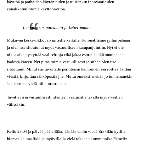
käyttöä ja parhaiden käytänteiden ja uusienkin innovaatioiden
ennakkoluulotonta käyttöönottoa.
Tehdään siis paremmin ja ketterämmin.
Mukavaa keskiviikkopäivää teille kaikille. Koronatilanne jyllää pahana
ja olen itse sitoutunut myös vastuulliseen kampanjointiin. Nyt ei ole
oikea aika pystyttää vaalitelttoja eikä jakaa esitteitä eikä muutakaan
kädestä käteen. Nyt pitää toimia vastuullisesti ja siihen olen itse
sitoutunut. Minut siis tavoitatte perinteisin keinoin eli saa soittaa, laittaa
viestiä, kirjoittaa sähköpostia jne. Mutta onneksi, mehän jo tunnemmekin.
Ja jos emme vielä, niin tutustutaan.
Tavattavissa vastuullisesti tilanteen vaatimalla tavalla myös vaalien
välissäkin.
…
Kello 23.04 ja päivää päätellään. Tänään ehdin viedä Erkkilän kytille
hieman kauraa lisää ja myös illalla vielä rakkaan kummipoika Eemelin