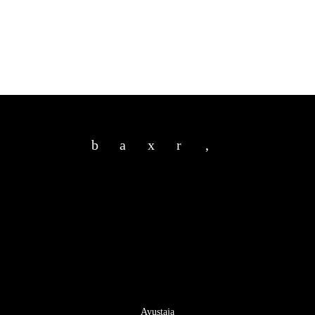
b
a
x
r
,
Avustaja