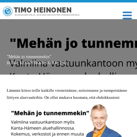
TIMO HEINONEN
KANSANEDUSTAJA, KUNNANVALTUUSTON PUHEENJOHTAJA
”Mehän jo tunnemmekin”
BLOGI
,
KESKIVIIKKONA 05.01.2022
Lämmin kiitos teille kaikille viesteistänne, soitoistanne ja tsempeistänne
liittyen aluevaaleihin. On ollut mukava huomata,
että ehdokkuuteni