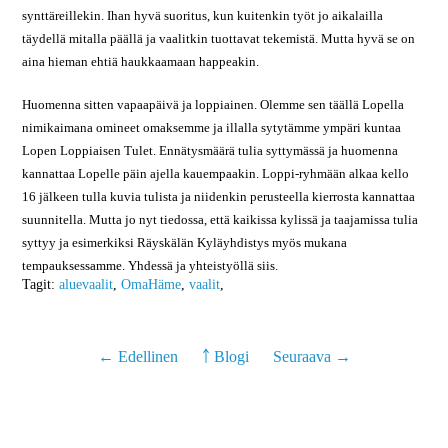
synttäreillekin. Ihan hyvä suoritus, kun kuitenkin työt jo aikalailla
täydellä mitalla päällä ja vaalitkin tuottavat tekemistä. Mutta hyvä se on
aina hieman ehtiä haukkaamaan happeakin.
Huomenna sitten vapaapäivä ja loppiainen. Olemme sen täällä Lopella
nimikaimana omineet omaksemme ja illalla sytytämme ympäri kuntaa
Lopen Loppiaisen Tulet. Ennätysmäärä tulia syttymässä ja huomenna
kannattaa Lopelle päin ajella kauempaakin. Loppi-ryhmään alkaa kello
16 jälkeen tulla kuvia tulista ja niidenkin perusteella kierrosta kannattaa
suunnitella. Mutta jo nyt tiedossa, että kaikissa kylissä ja taajamissa tulia
syttyy ja esimerkiksi Räyskälän Kyläyhdistys myös mukana
tempauksessamme. Yhdessä ja yhteistyöllä siis.
Tagit:
aluevaalit
,
OmaHäme
,
vaalit
,
← Edellinen
￪ Blogi
Seuraava →