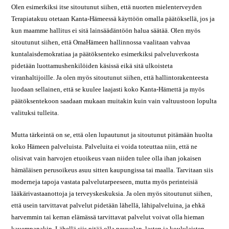
Olen esimerkiksi itse sitoutunut siihen, että nuorten mielenterveyden
Terapiatakuu otetaan Kanta-Hämeessä käyttöön omalla päätöksellä, jos ja
kun maamme hallitus ei sitä lainsäädäntöön halua säätää. Olen myös
sitoutunut siihen, että OmaHämeen hallinnossa vaalitaan vahvaa
kuntalaisdemokratiaa ja päätöksenteko esimerkiksi palveluverkosta
pidetään luottamushenkilöiden käsissä eikä sitä ulkoisteta
viranhaltijoille. Ja olen myös sitoutunut siihen, että hallintorakenteesta
luodaan sellainen, että se kuulee laajasti koko Kanta-Hämettä ja myös
päätöksentekoon saadaan mukaan muitakin kuin vain valtuustoon lopulta
valituksi tulleita.
Mutta tärkeintä on se, että olen lupautunut ja sitoutunut pitämään huolta
koko Hämeen palveluista. Palveluita ei voida toteuttaa niin, että ne
olisivat vain harvojen etuoikeus vaan niiden tulee olla ihan jokaisen
hämäläisen perusoikeus asuu sitten kaupungissa tai maalla. Tarvitaan siis
moderneja tapoja vastata palvelutarpeeseen, mutta myös perinteisiä
lääkärivastaanottoja ja terveyskeskuksia. Ja olen myös sitoutunut siihen,
että usein tarvittavat palvelut pidetään lähellä, lähipalveluina, ja ehkä
harvemmin tai kerran elämässä tarvittavat palvelut voivat olla hieman
kauempanakin. Lähellä siis pitää olla neuvolan, lasten ja koululaisten