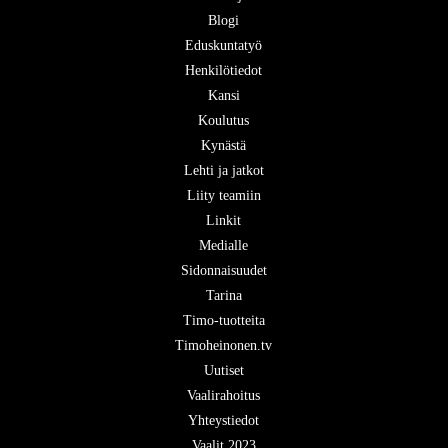
Blogi
Eduskuntatyö
Henkilötiedot
Kansi
Koulutus
Kynästä
Lehti ja jatkot
Liity teamiin
Linkit
Medialle
Sidonnaisuudet
Tarina
Timo-tuotteita
Timoheinonen.tv
Uutiset
Vaalirahoitus
Yhteystiedot
Vaalit 2023