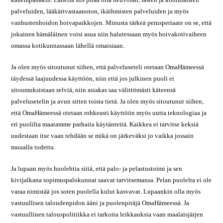
palveluiden, lääkärivastaanoton, ikäihmisten palveluiden ja myös
vanhustenhoidon hoivapaikkojen. Minusta tärkeä perusperiaate on se, että
jokainen hämäläinen voisi asua niin halutessaan myös hoivakotivaiheen
omassa kotikunnassaan lähellä omaisiaan.
Ja olen myös sitoutunut siihen, että palveluseteli otetaan OmaHämeessä
täydessä laajuudessa käyttöön, niin että jos julkinen puoli ei
sitoumuksistaan selviä, niin asiakas saa välittömästi käteensä
palvelusetelin ja avun sitten toista tietä. Ja olen myös sitoutunut siihen,
että OmaHämeessä otetaan rohkeasti käyttöön myös uutta teknologiaa ja
eri puolilta maatamme parhaita käytänteitä. Kaikkea ei tarvitse keksiä
uudestaan itse vaan tehdään se mikä on järkeväksi jo vaikka jossain
muualla todettu.
Ja lupaan myös huolehtia siitä, että palo- ja pelastustoimi ja sen
kivijalkana sopimuspalokunnat saavat tarvitsemansa. Pelan puolelta ei ole
varaa nimistää jos soten puolella kulut kasvavat. Lupaankin olla myös
vastuullisen taloudenpidon ääni ja puolenpitäjä OmaHämeessä. Ja
vastuullinen talouspolitiikka ei tarkoita leikkauksia vaan maalaisjärjen