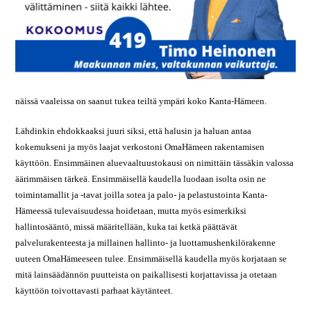
näissä vaaleissa on saanut tukea teiltä ympäri koko Kanta-Hämeen.
Lähdinkin ehdokkaaksi juuri siksi, että halusin ja haluan antaa
kokemukseni ja myös laajat verkostoni OmaHämeen rakentamisen
käyttöön. Ensimmäinen aluevaaltuustokausi on nimittäin tässäkin valossa
äärimmäisen tärkeä. Ensimmäisellä kaudella luodaan isolta osin ne
toimintamallit ja -tavat joilla sotea ja palo- ja pelastustointa Kanta-
Hämeessä tulevaisuudessa hoidetaan, mutta myös esimerkiksi
hallintosääntö, missä määritellään, kuka tai ketkä päättävät
palvelurakenteesta ja millainen hallinto- ja luottamushenkilörakenne
uuteen OmaHämeeseen tulee. Ensimmäisellä kaudella myös korjataan se
mitä lainsäädännön puutteista on paikallisesti korjattavissa ja otetaan
käyttöön toivottavasti parhaat käytänteet.