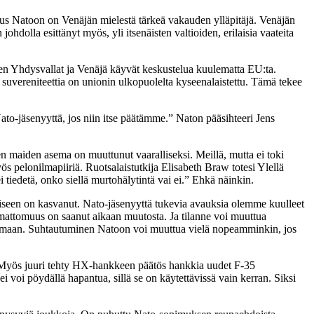
us Natoon on Venäjän mielestä tärkeä vakauden ylläpitäjä. Venäjän
ohdolla esittänyt myös, yli itsenäisten valtioiden, erilaisia vaateita
iten Yhdysvallat ja Venäjä käyvät keskustelua kuulematta EU:ta.
suvereniteettia on unionin ulkopuolelta kyseenalaistettu. Tämä tekee
Nato-jäsenyyttä, jos niin itse päätämme.” Naton pääsihteeri Jens
n maiden asema on muuttunut vaaralliseksi. Meillä, mutta ei toki
ös pelonilmapiiriä. Ruotsalaistutkija Elisabeth Braw totesi Ylellä
 tiedetä, onko siellä murtohälytintä vai ei.” Ehkä näinkin.
seen on kasvanut. Nato-jäsenyyttä tukevia avauksia olemme kuulleet
mattomuus on saanut aikaan muutosta. Ja tilanne voi muuttua
ratkomaan. Suhtautuminen Natoon voi muuttua vielä nopeamminkin, jos
ot. Myös juuri tehty HX-hankkeen päätös hankkia uudet F-35
i voi pöydällä hapantua, sillä se on käytettävissä vain kerran. Siksi