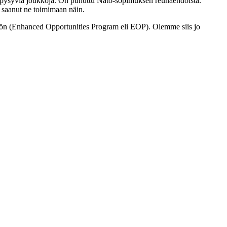
tai pysyviä joukkoja. On puhuttu Nato-sopimuksen reunaehdoista.
 saanut ne toimimaan näin.
ön (Enhanced Opportunities Program eli EOP). Olemme siis jo