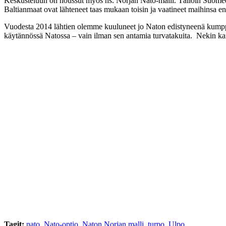
Keskusteluun on noussut myös ns. Norjan Nato-malli. Tällöin Suomeen e
Baltianmaat ovat lähteneet taas mukaan toisin ja vaatineet maihinsa
Vuodesta 2014 lähtien olemme kuuluneet jo Naton edistyneenä kump
käytännössä Natossa – vain ilman sen antamia turvatakuita. Nekin ka
Tagit:
nato
,
Nato-optio
,
Naton Norjan malli
,
turpo
,
Ulpo
,