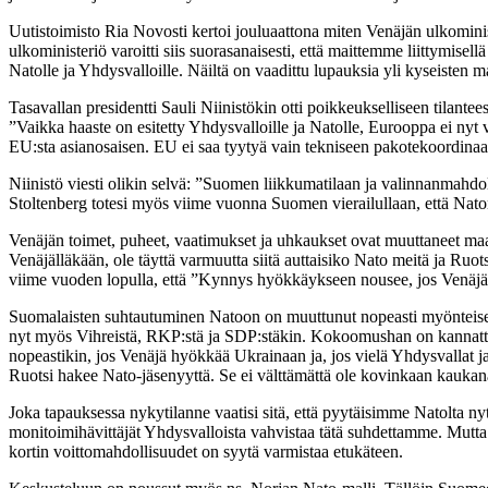
Uutistoimisto Ria Novosti kertoi jouluaattona miten Venäjän ulkomin
ulkoministeriö varoitti siis suorasanaisesti, että maittemme liittymisell
Natolle ja Yhdysvalloille. Näiltä on vaadittu lupauksia yli kyseisten m
Tasavallan presidentti Sauli Niinistökin otti poikkeukselliseen tilan
”Vaikka haaste on esitetty Yhdysvalloille ja Natolle, Eurooppa ei ny
EU:sta asianosaisen. EU ei saa tyytyä vain tekniseen pakotekoordinaatt
Niinistö viesti olikin selvä: ”Suomen liikkumatilaan ja valinnanmahdol
Stoltenberg totesi myös viime vuonna Suomen vierailullaan, että Nat
Venäjän toimet, puheet, vaatimukset ja uhkaukset ovat muuttaneet maam
Venäjälläkään, ole täyttä varmuutta siitä auttaisiko Nato meitä ja Ruo
viime vuoden lopulla, että ”Kynnys hyökkäykseen nousee, jos Venäjä ei 
Suomalaisten suhtautuminen Natoon on muuttunut nopeasti myönteisem
nyt myös Vihreistä, RKP:stä ja SDP:stäkin. Kokoomushan on kannattan
nopeastikin, jos Venäjä hyökkää Ukrainaan ja, jos vielä Yhdysvallat j
Ruotsi hakee Nato-jäsenyyttä. Se ei välttämättä ole kovinkaan kaukan
Joka tapauksessa nykytilanne vaatisi sitä, että pyytäisimme Natolta n
monitoimihävittäjät Yhdysvalloista vahvistaa tätä suhdettamme. Mutta pi
kortin voittomahdollisuudet on syytä varmistaa etukäteen.