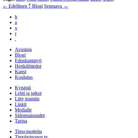
← Edellinen
￪ Blogi
Seuraava →
b
a
x
r
,
Avustaja
Blogi
Eduskuntatyö
Henkilötiedot
Kansi
Koulutus
Kynästä
Lehti ja jatkot
Liity teamiin
Linkit
Medialle
Sidonnaisuudet
Tarina
Timo-tuotteita
Timoheinonen.tv