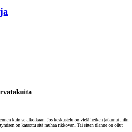
ja
urvatakuita
ennen kuin se alkoikaan. Jos keskustelu on vielä hetken jatkunut ,niin
ttymisen on katsottu sitä rauhaa rikkovan. Tai sitten tilanne on ollut