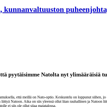
, kunnanvaltuuston puheenjohta
 että pyytäisimme Natolta nyt ylimääräisiä t
muksella, että meillä on Nato-optio. Keskustelu on loppunut siihen, jo 
 liittyä Natoon. Aika on siis yleensä ollut liian rauhallinen ja Natoon lii
lle ei siis ole ollut sijaa majatalossa.