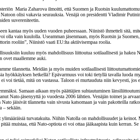
isteriön Maria Zaharova ilmoitti, että Suomen ja Ruotsin kuulumattomu
ä Natoon olisi vakavia seurauksia. Venäjä on presidentti Vladimir Putinin j
aiden suvereniteetin.
teeseen kantaa myös uuden vuoden puheessaan. Niinistö ihmetteli sitä, m
t voi olla vain kuulolla. Useamman jäsenmaan, myös Ruotsin ja Suomen, 
orin rooliin”, Niinistö vaati EU:lta aktiivisempaa roolia.
lisuuksiin kuuluu myös mahdollisuus liittoutua sotilaallisesti ja hakea 
on ovet maallemme auki.
me tilannetta. Meidän ja myös muiden sotilaallisesti liittoutumattomie
tsia hyökkäyksen hetkellä? Epävarmuus voi toki tietyllä tavalla luoda my
voi tietää, mitä on vastassa. Taloon ei murtauduta niin kevyesti, jos ei
mäksi. Samaan aikaan myös päättäjien suhtautuminen länsiliittoutumi
ut Nato-jäsenyyttä jo vuodesta 2006 lähtien. Venäjän toimet ja arvaa
a Nato jäisivät tilannetta vain sivusta katsomaan ja vain pakotteilla 
a – sekään.
yt ylimääräisiä turvatakuita. Niihin Natolla on mahdollisuudet ja kein
tää muistaa, että Nato-optiota ei voi ottaa jääkaapista kuin kerran. Se e