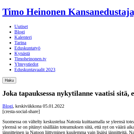
Timo Heinonen
Kansanedustaja
Uutiset
Blogi
Kalenteri
Tarina
Eduskuntatyö
Kynästä
Timoheinonen.tv
Yhteystiedot
Eduskuntavaalit 2023
Haku
Joka tapauksessa nykytilanne vaatisi sitä,
Blogi
,
keskiviikkona 05.01.2022
[cresta-social-share]
Suomessa on vältelty keskustelua Natosta kuittaamalla se yleensä totea
yleensä se on pitänyt sisällään toteamuksen siitä, että nyt on väärä aika
jännitteinen ja Natoon liittyminen kuulemma vain lisäisi jännitteitä. Nato