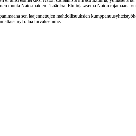
i tulisi esimerkiksi Naton sotilaallista infrastruktuuria, ydinaseita 
 ennen muuta Nato-maiden läsnäoloa. Etulinja-asema Naton rajamaana on
panimaana sen laajennettujen mahdollisuuksien kumppanuusyhteistyöh
nnattaisi nyt ottaa turvaksemme.