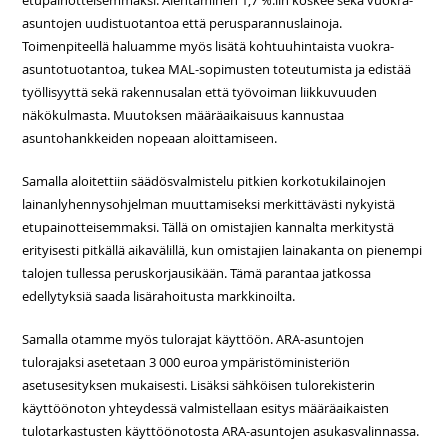
etupainotteisemmaksi. Alentaminen 1,7 %:iin koskee sekä vuokra-
asuntojen uudistuotantoa että perusparannuslainoja.
Toimenpiteellä haluamme myös lisätä kohtuuhintaista vuokra-
asuntotuotantoa, tukea MAL-sopimusten toteutumista ja edistää
työllisyyttä sekä rakennusalan että työvoiman liikkuvuuden
näkökulmasta. Muutoksen määräaikaisuus kannustaa
asuntohankkeiden nopeaan aloittamiseen.
Samalla aloitettiin säädösvalmistelu pitkien korkotukilainojen
lainanlyhennysohjelman muuttamiseksi merkittävästi nykyistä
etupainotteisemmaksi. Tällä on omistajien kannalta merkitystä
erityisesti pitkällä aikavälillä, kun omistajien lainakanta on pienempi
talojen tullessa peruskorjausikään. Tämä parantaa jatkossa
edellytyksiä saada lisärahoitusta markkinoilta.
Samalla otamme myös tulorajat käyttöön. ARA-asuntojen
tulorajaksi asetetaan 3 000 euroa ympäristöministeriön
asetusesityksen mukaisesti. Lisäksi sähköisen tulorekisterin
käyttöönoton yhteydessä valmistellaan esitys määräaikaisten
tulotarkastusten käyttöönotosta ARA-asuntojen asukasvalinnassa.