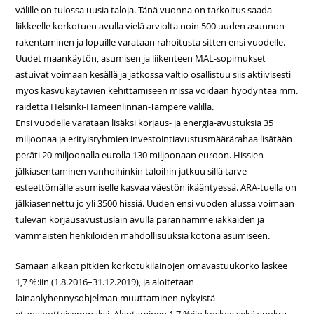
välille on tulossa uusia taloja. Tänä vuonna on tarkoitus saada
liikkeelle korkotuen avulla vielä arviolta noin 500 uuden asunnon
rakentaminen ja lopuille varataan rahoitusta sitten ensi vuodelle.
Uudet maankäytön, asumisen ja liikenteen MAL-sopimukset
astuivat voimaan kesällä ja jatkossa valtio osallistuu siis aktiivisesti
myös kasvukäytävien kehittämiseen missä voidaan hyödyntää mm.
raidetta Helsinki-Hämeenlinnan-Tampere välillä.
Ensi vuodelle varataan lisäksi korjaus- ja energia-avustuksia 35
miljoonaa ja erityisryhmien investointiavustusmäärärahaa lisätään
peräti 20 miljoonalla eurolla 130 miljoonaan euroon. Hissien
jälkiasentaminen vanhoihinkin taloihin jatkuu sillä tarve
esteettömälle asumiselle kasvaa väestön ikääntyessä. ARA-tuella on
jälkiasennettu jo yli 3500 hissiä. Uuden ensi vuoden alussa voimaan
tulevan korjausavustuslain avulla parannamme iäkkäiden ja
vammaisten henkilöiden mahdollisuuksia kotona asumiseen.
Samaan aikaan pitkien korkotukilainojen omavastuukorko laskee
1,7 %:iin (1.8.2016–31.12.2019), ja aloitetaan
lainanlyhennysohjelman muuttaminen nykyistä