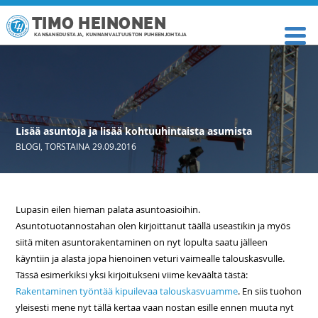
TIMO HEINONEN
KANSANEDUSTAJA, KUNNANVALTUUSTON PUHEENJOHTAJA
Lisää asuntoja ja lisää kohtuuhintaista asumista
BLOGI
,
TORSTAINA 29.09.2016
Lupasin eilen hieman palata asuntoasioihin.
Asuntotuotannostahan olen kirjoittanut täällä useastikin ja myös
siitä miten asuntorakentaminen on nyt lopulta saatu jälleen
käyntiin ja alasta jopa hienoinen veturi vaimealle talouskasvulle.
Tässä esimerkiksi yksi kirjoitukseni viime keväältä tästä:
Rakentaminen työntää kipuilevaa talouskasvuamme
. En siis tuohon
yleisesti mene nyt tällä kertaa vaan nostan esille ennen muuta nyt