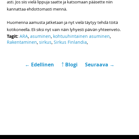
asti. Jos siis vielä lippuja saatte ja katsomaan pääsette niin
kannattaa ehdottomasti mennä.
Huomenna aamusta jatketaan ja nyt vielä täytyy tehdä töitä
kotikoneella. Eli siksi nyt vain näin lyhyesti päivän yhteenveto.
Tagit:
ARA
,
asuminen
,
kohtuuhintainen asuminen
,
Rakentaminen
,
sirkus
,
Sirkus Finlandia
,
← Edellinen
￪ Blogi
Seuraava →