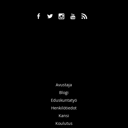
b
a
x
r
,
Avustaja
Blogi
Eduskuntatyö
Henkilötiedot
Kansi
Koulutus