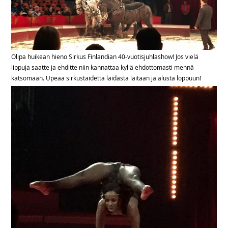
Olipa huikean hieno Sirkus Finlandian 40-vuotisjuhlashow! Jos vielä
lippuja saatte ja ehditte niin kannattaa kyllä ehdottomasti mennä
katsomaan. Upeaa sirkustaidetta laidasta laitaan ja alusta loppuun!