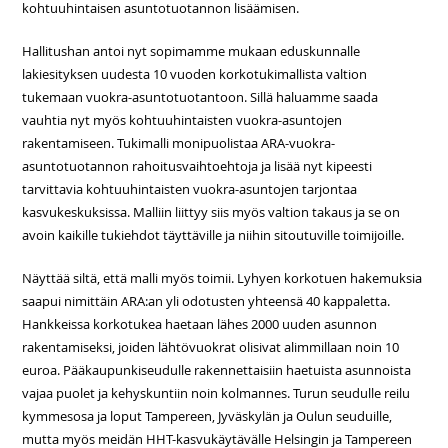
kohtuuhintaisen asuntotuotannon lisäämisen.
Hallitushan antoi nyt sopimamme mukaan eduskunnalle
lakiesityksen uudesta 10 vuoden korkotukimallista valtion
tukemaan vuokra-asuntotuotantoon. Sillä haluamme saada
vauhtia nyt myös kohtuuhintaisten vuokra-asuntojen
rakentamiseen. Tukimalli monipuolistaa ARA-vuokra-
asuntotuotannon rahoitusvaihtoehtoja ja lisää nyt kipeesti
tarvittavia kohtuuhintaisten vuokra-asuntojen tarjontaa
kasvukeskuksissa. Malliin liittyy siis myös valtion takaus ja se on
avoin kaikille tukiehdot täyttäville ja niihin sitoutuville toimijoille.
Näyttää siltä, että malli myös toimii. Lyhyen korkotuen hakemuksia
saapui nimittäin ARA:an yli odotusten yhteensä 40 kappaletta.
Hankkeissa korkotukea haetaan lähes 2000 uuden asunnon
rakentamiseksi, joiden lähtövuokrat olisivat alimmillaan noin 10
euroa. Pääkaupunkiseudulle rakennettaisiin haetuista asunnoista
vajaa puolet ja kehyskuntiin noin kolmannes. Turun seudulle reilu
kymmesosa ja loput Tampereen, Jyväskylän ja Oulun seuduille,
mutta myös meidän HHT-kasvukäytävälle Helsingin ja Tampereen