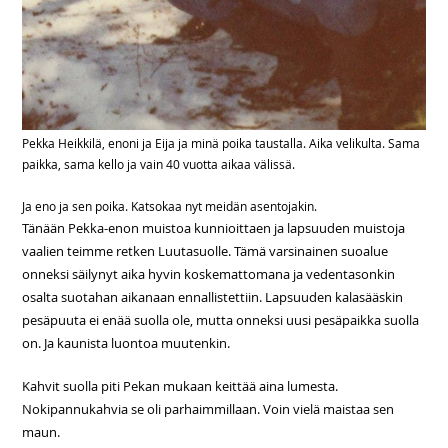
Pekka Heikkilä, enoni ja Eija ja minä poika taustalla. Aika velikulta. Sama
paikka, sama kello ja vain 40 vuotta aikaa välissä.
Ja eno ja sen poika. Katsokaa nyt meidän asentojakin.
Tänään Pekka-enon muistoa kunnioittaen ja lapsuuden muistoja
vaalien teimme retken Luutasuolle. Tämä varsinainen suoalue
onneksi säilynyt aika hyvin koskemattomana ja vedentasonkin
osalta suotahan aikanaan ennallistettiin. Lapsuuden kalasääskin
pesäpuuta ei enää suolla ole, mutta onneksi uusi pesäpaikka suolla
on. Ja kaunista luontoa muutenkin.
Kahvit suolla piti Pekan mukaan keittää aina lumesta.
Nokipannukahvia se oli parhaimmillaan. Voin vielä maistaa sen
maun.