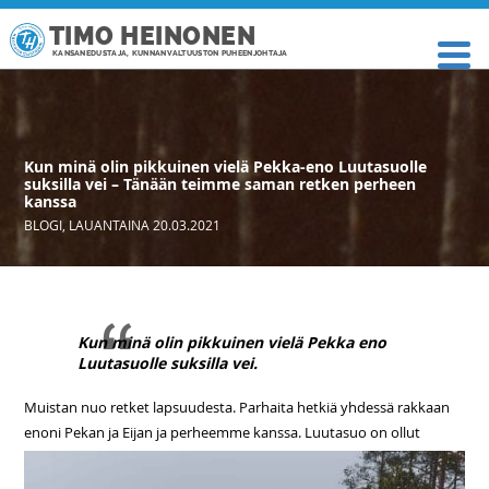
TIMO HEINONEN
KANSANEDUSTAJA, KUNNANVALTUUSTON PUHEENJOHTAJA
Kun minä olin pikkuinen vielä Pekka-eno Luutasuolle
suksilla vei – Tänään teimme saman retken perheen
kanssa
BLOGI
,
LAUANTAINA 20.03.2021
Kun minä olin pikkuinen vielä Pekka eno
Luutasuolle suksilla vei.
Muistan nuo retket lapsuudesta. Parhaita hetkiä yhdessä rakkaan
enoni Pekan ja Eijan ja perheemme kanssa.
Luutasuo on ollut