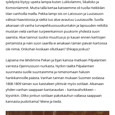
syleilystä löytyy upeita lampia kuten Lukkolammi, Sikalisko ja
Komionlammit. Mutta tällä kertaa katseemme oli tuolla Heikkilän
tilan vanhoilla mailla. Pekka-lampi siis on Latosuon ja Luutasuon
välissä Haavistossa ja sieltä tuo alue avautuu Luutasuolle. Suolla
aikanaan oli vanha turvepehkuosuuskuntakin ja lapsuuden retkiltä
muistan vielä vanhan turpeenkannon puukorin yhdestä suon
saarista. Alue tainnut suoksi muuttua jo jo kauan ennen karttojen
piirtämistä ja näin suon saarilla ei ainakaan tämän päivän kartoissa
ole nimiä. Onkohan koskaan ollutkaan? Ehkäpä joskus?
Lapsena me lähdimme Pekan ja Eijan kanssa matkaan Pilpalantien
varresta Ojennussuon nurkasta. Nytkin täältä Pilpalantien
suunnasta suolle suuntasimme ja nimenomaan halusin
hankikannoille päästä. Vanhan tarinan mukaan Suomen sodassa
1808-1809 tämän suo kaistaleen ylittivät myös sotilaat. Aikanaan
yhden vanhan saappaan kantaraudan – kantavahvikkeen –
löysinkin. Oliko jonkun sotilaan pakokauhun vallassa saappaan
kannasta pudottama? Mene ja tiedä.