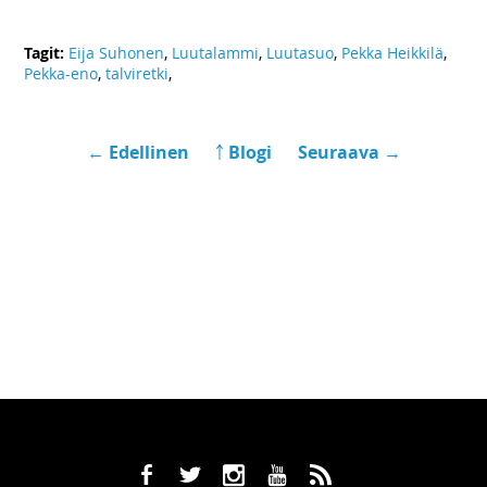
Tagit:
Eija Suhonen
,
Luutalammi
,
Luutasuo
,
Pekka Heikkilä
,
Pekka-eno
,
talviretki
,
← Edellinen
￪ Blogi
Seuraava →
b
a
x
r
,