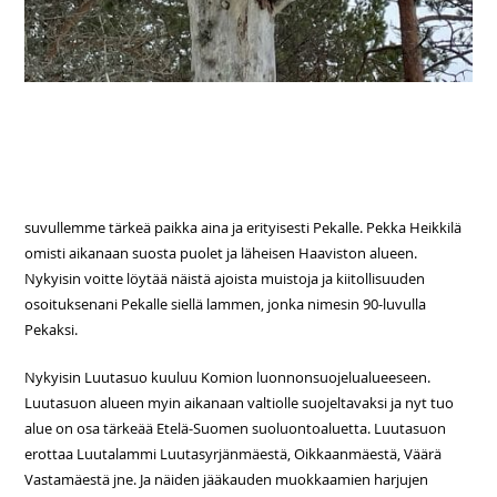
suvullemme tärkeä paikka aina ja erityisesti Pekalle. Pekka Heikkilä
omisti aikanaan suosta puolet ja läheisen Haaviston alueen.
Nykyisin voitte löytää näistä ajoista muistoja ja kiitollisuuden
osoituksenani Pekalle siellä lammen, jonka nimesin 90-luvulla
Pekaksi.
Nykyisin Luutasuo kuuluu Komion luonnonsuojelualueeseen.
Luutasuon alueen myin aikanaan valtiolle suojeltavaksi ja nyt tuo
alue on osa tärkeää Etelä-Suomen suoluontoaluetta. Luutasuon
erottaa Luutalammi Luutasyrjänmäestä, Oikkaanmäestä, Väärä
Vastamäestä jne. Ja näiden jääkauden muokkaamien harjujen