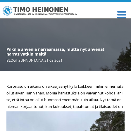
TIMO HEINONEN
KANSANEDUSTAJA, KUNNANVALTUUSTON PUHEENJOHTAJA
Pilkillä ahvenia narraamassa, mutta nyt ahvenat
narrasivatkin meitä
BLOGI
,
SUNNUNTAINA 21.03.2021
Koronasulun aikana on aikaa jäänyt kyllä kaikkeen mihin ennen sitä
ollut aivan liian vähän. Monia harrastuksia on vaivannut kohdallani
se, että intoa on ollut huomasti enemmän kuin aikaa. Nyt tämä on
hieman
korjaantunut, kun kokoukset, tapahtumat ja tilaisuudet on