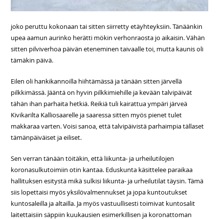
joko peruttu kokonaan tai sitten siirretty etäyhteyksiin. Tänäänkin
upea aamun aurinko herätti mökin verhonraosta jo aikaisin. Vähän
sitten pilviverhoa päivän eteneminen taivaalle toi, mutta kaunis oli
tämäkin päivä.
Eilen oli hankikannoilla hiihtämässä ja tänään sitten järvellä
pilkkimässä. Jääntä on hyvin pilkkimiehille ja kevään talvipäivät
tähän ihan parhaita hetkiä. Reikiä tuli kairattua ympäri järveä
Kivikarilta Kalliosaarelle ja saaressa sitten myös pienet tulet
makkaraa varten. Voisi sanoa, että talvipäivistä parhaimpia tällaset
tämänpäiväiset ja eiliset.
Sen verran tänään töitäkin, että liikunta- ja urheilutilojen
koronasulkutoimiin otin kantaa. Eduskunta käsittelee paraikaa
hallituksen esitystä mikä sulkisi liikunta- ja urheilutilat täysin. Tämä
siis lopettaisi myös yksilövalmennukset ja jopa kuntoutukset
kuntosaleilla ja altailla. Ja myös vastuullisesti toimivat kuntosalit
laitettaisiin säppiin kuukausien esimerkillisen ja koronattoman