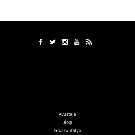
b
a
x
r
,
Avustaja
Blogi
Eduskuntatyö