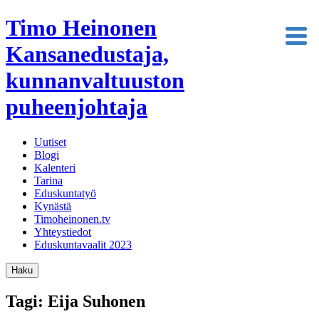
Timo Heinonen
Kansanedustaja,
kunnanvaltuuston
puheenjohtaja
Uutiset
Blogi
Kalenteri
Tarina
Eduskuntatyö
Kynästä
Timoheinonen.tv
Yhteystiedot
Eduskuntavaalit 2023
Haku
Tagi: Eija Suhonen