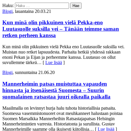
Haku:
Blogi
, lauantaina 20.03.21
Kun minä olin pikkuinen vielä Pekka-eno
Luutasuolle suksilla vei – Tänään teimme saman
retken perheen kanssa
Kun minä olin pikkuinen vielä Pekka eno Luutasuolle suksilla vei.
Muistan nuo retket lapsuudesta. Parhaita hetkiä yhdessä rakkaan
enoni Pekan ja Eijan ja perheemme kanssa. Luutasuo on ollut
suvullemme tärkeä
… [
Lue lisää
]
Blogi
, sunnuntaina 21.06.20
Mannerheimin patsas muistuttaa vapauden
hinnasta ja itsenäisestä Suomesta – Suurin
suomalainen ratsastaa juuri oikealla paikalla
Maailmalla on levinnyt hurja halu tuhota historiallisia patsaita.
Suomessa vasemmistonuoret ovat meuhkanneet halustaan poistaa
Suomen Marsalkka Mannerheihin Ratsastajapatsas Helsingin
Mannerheimintien varresta. Historiatonta ja surullista. Gustav
Mannerheimille saamme olla ikuisesti kiitollisia
… [
Lue lisää
]