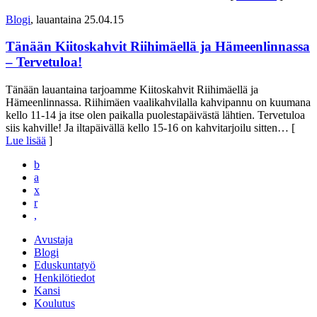
Blogi
, lauantaina 25.04.15
Tänään Kiitoskahvit Riihimäellä ja Hämeenlinnassa
– Tervetuloa!
Tänään lauantaina tarjoamme Kiitoskahvit Riihimäellä ja
Hämeenlinnassa. Riihimäen vaalikahvilalla kahvipannu on kuumana
kello 11-14 ja itse olen paikalla puolestapäivästä lähtien. Tervetuloa
siis kahville! Ja iltapäivällä kello 15-16 on kahvitarjoilu sitten
… [
Lue lisää
]
b
a
x
r
,
Avustaja
Blogi
Eduskuntatyö
Henkilötiedot
Kansi
Koulutus