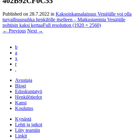
402B92CF0C55
Published on
28.7.2022
in
Kaksoiskansalaisuus Venäjälle voi olla
turvallisuusuhka henkilölle itselleen – Matkustamista Venäjälle
pohtisin kaksi kertaa
Full resolution (1920 × 2560)
←
Previous
Next
→
b
a
x
r
,
Avustaja
Blogi
Eduskuntatyö
Henkilötiedot
Kansi
Koulutus
Kynästä
Lehti ja jatkot
Liity teamiin
Linkit