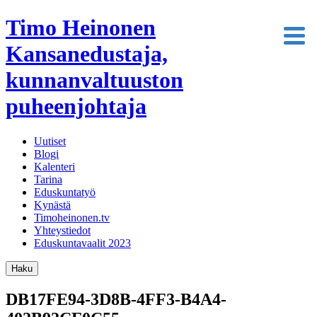
Timo Heinonen
Kansanedustaja,
kunnanvaltuuston
puheenjohtaja
Uutiset
Blogi
Kalenteri
Tarina
Eduskuntatyö
Kynästä
Timoheinonen.tv
Yhteystiedot
Eduskuntavaalit 2023
Haku
DB17FE94-3D8B-4FF3-B4A4-