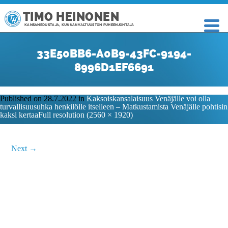
TIMO HEINONEN
KANSANEDUSTAJA, KUNNANVALTUUSTON PUHEENJOHTAJA
33E50BB6-A0B9-43FC-9194-
8996D1EF6691
Published on
28.7.2022
in
Kaksoiskansalaisuus Venäjälle voi olla
turvallisuusuhka henkilölle itselleen – Matkustamista Venäjälle pohtisin
kaksi kertaa
Full resolution (2560 × 1920)
Next
→