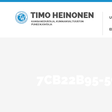
TIMO HEINONEN
U
KANSANEDUSTAJA, KUNNANVALTUUSTON
PUHEENJOHTAJA
E
7CB22B95-5