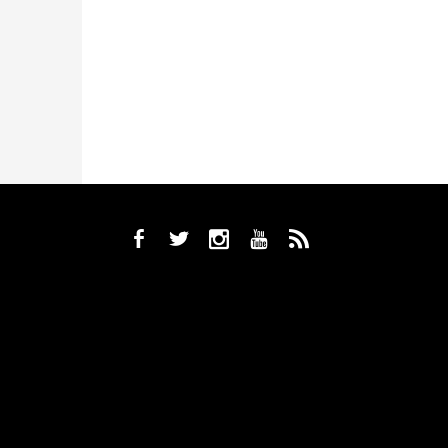
b
a
x
r
,