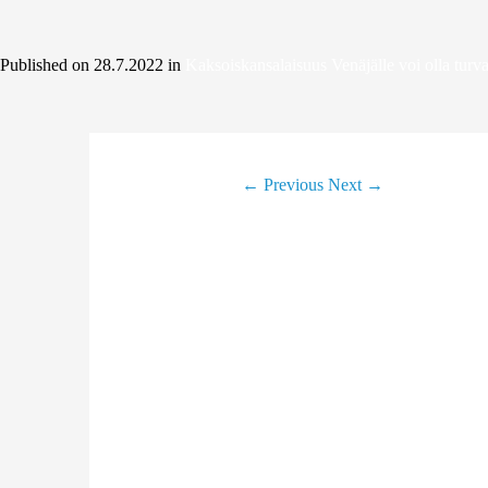
Published on
28.7.2022
in
Kaksoiskansalaisuus Venäjälle voi olla turva
←
Previous
Next
→