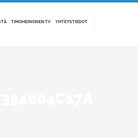
STÄ
TIMOHEINONEN.TV
YHTEYSTIEDOT
B354004C17A