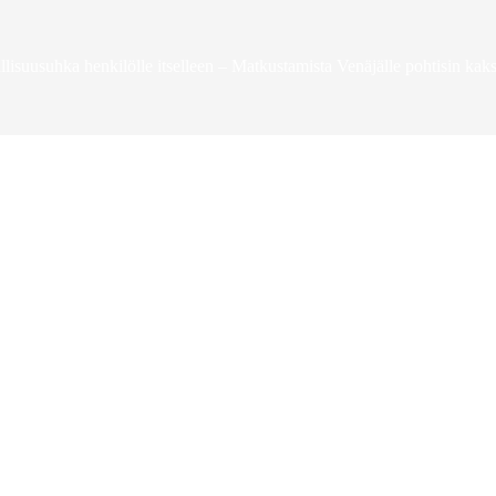
llisuusuhka henkilölle itselleen – Matkustamista Venäjälle pohtisin kaks