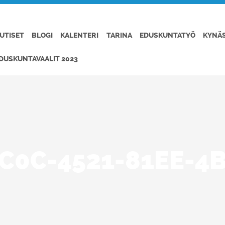
UTISET
BLOGI
KALENTERI
TARINA
EDUSKUNTATYÖ
KYNÄ
DUSKUNTAVAALIT 2023
C0C-4521-81EE-4