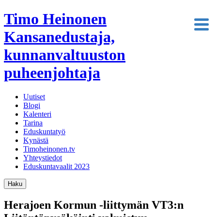
Timo Heinonen
Kansanedustaja,
kunnanvaltuuston
puheenjohtaja
Uutiset
Blogi
Kalenteri
Tarina
Eduskuntatyö
Kynästä
Timoheinonen.tv
Yhteystiedot
Eduskuntavaalit 2023
Haku
Herajoen Kormun -liittymän VT3:n