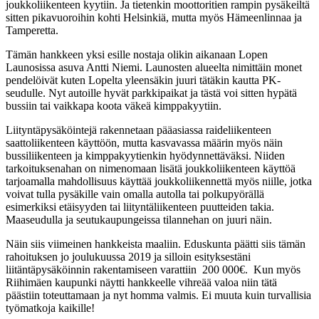
joukkoliikenteen kyytiin. Ja tietenkin moottoritien rampin pysäkeiltä
sitten pikavuoroihin kohti Helsinkiä, mutta myös Hämeenlinnaa ja
Tamperetta.
Tämän hankkeen yksi esille nostaja olikin aikanaan Lopen
Launosissa asuva Antti Niemi. Launosten alueelta nimittäin monet
pendelöivät kuten Lopelta yleensäkin juuri tätäkin kautta PK-
seudulle. Nyt autoille hyvät parkkipaikat ja tästä voi sitten hypätä
bussiin tai vaikkapa koota väkeä kimppakyytiin.
Liityntäpysäköintejä rakennetaan pääasiassa raideliikenteen
saattoliikenteen käyttöön, mutta kasvavassa määrin myös näin
bussiliikenteen ja kimppakyytienkin hyödynnettäväksi. Niiden
tarkoituksenahan on nimenomaan lisätä joukkoliikenteen käyttöä
tarjoamalla mahdollisuus käyttää joukkoliikennettä myös niille, jotka
voivat tulla pysäkille vain omalla autolla tai polkupyörällä
esimerkiksi etäisyyden tai liityntäliikenteen puutteiden takia.
Maaseudulla ja seutukaupungeissa tilannehan on juuri näin.
Näin siis viimeinen hankkeista maaliin. Eduskunta päätti siis tämän
rahoituksen jo joulukuussa 2019 ja silloin esityksestäni
liitäntäpysäköinnin rakentamiseen varattiin 200 000€. Kun myös
Riihimäen kaupunki näytti hankkeelle vihreää valoa niin tätä
päästiin toteuttamaan ja nyt homma valmis. Ei muuta kuin turvallisia
työmatkoja kaikille!