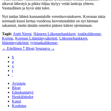
alkavat lähestyä ja pikku hiljaa täytyy vetää lankoja yhteen.
Vastuullinen ja hyvä siitä tulee.
Nyt taidan lähteä kunnantalolle verenluovutukseen. Koronan takia
normaali kuusi kertaa vuodessa luovutustahtini on nyt hieman
sakannut, mutta tänään onneksi pääsen käteni ojentamaan.
Tagit:
Antti Niemi
,
Hämeen Liikennehankkeet
,
joukkoliikenne
,
Kormu
,
Kormun Liitäntäpysäköinti
,
Liikennehankkeet
,
liitäntäpysäköinti
,
työmatkaliikenne
,
← Edellinen
￪ Blogi
Seuraava →
b
a
x
r
,
Avustaja
Blogi
Eduskuntatyö
Henkilötiedot
Kansi
Koulutus