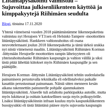
Liitäntäpysäköinti valmistuu –
Sujuvoittaa julkisenliikenteen käyttöä ja
kimppakyytejä Riihimäen seudulta
Blogi
,
tiistaina 17.11.2020
Yhtenä viimeisenä vuoden 2018 päättämästämme liikennepaketista
valmistuu nyt Herajoen VT3:sen eli Helsinki-Tampere -moottoritien
liitäntäpysäköinti. Hankkeen valtionrahoitus oli osana
neuvottelemaani joulun 2018 liikennepakettia ja tämä tärkeä urakka
nyt niistä viimeisenä maaliin. Liitäntäpysäköinti Riihimäen Kormun
-liittymään Herajoelle moottoritien rampin läheisyyteen oli
yhteisrahoitushanke Riihimäen kaupungin ja valtion välillä ja siksi
tästä pitää lähettää kiitokset myös Riihimäen kaupungille ja sen
päättäjille.
Herajoen Kormun -liittymän Liitäntäpysäköinti tehtiin uudenlaisella
painumiseen perustuvalla tekniikalla eli edellistalveksi paikalle
kasattiin perustusmaat painumaan. Näistä sitten menneen kesän
aikana rakennettiin painuneelle pohjalle ajanmukainen
liitäntäpysäköinti. Alueelle tuli asfaltoitu parkkipaikka autoille, mutta
myös lukittavat ja osittain katoksellinen suoja myös polkupyörille.
Lisäksi liitäntäpysäköinnin infraan kuuluu myös kaupunkiliikenteen
bussipysäkki eli tästä liitäntänä pääsee myös sujuvastia kaupungin