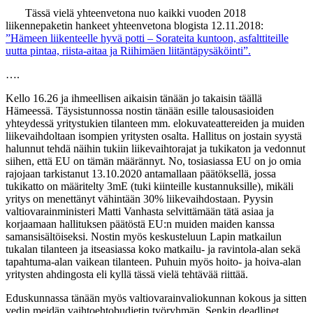
Tässä vielä yhteenvetona nuo kaikki vuoden 2018
liikennepaketin hankeet yhteenvetona blogista 12.11.2018:
”Hämeen liikenteelle hyvä potti – Sorateita kuntoon, asfalttiteille
uutta pintaa, riista-aitaa ja Riihimäen liitäntäpysäköinti”.
….
Kello 16.26 ja ihmeellisen aikaisin tänään jo takaisin täällä
Hämeessä. Täysistunnossa nostin tänään esille talousasioiden
yhteydessä yritystukien tilanteen mm. elokuvateattereiden ja muiden
liikevaihdoltaan isompien yritysten osalta. Hallitus on jostain syystä
halunnut tehdä näihin tukiin liikevaihtorajat ja tukikaton ja vedonnut
siihen, että EU on tämän määrännyt. No, tosiasiassa EU on jo omia
rajojaan tarkistanut 13.10.2020 antamallaan päätöksellä, jossa
tukikatto on määritelty 3mE (tuki kiinteille kustannuksille), mikäli
yritys on menettänyt vähintään 30% liikevaihdostaan. Pyysin
valtiovarainministeri Matti Vanhasta selvittämään tätä asiaa ja
korjaamaan hallituksen päätöstä EU:n muiden maiden kanssa
samansisältöiseksi. Nostin myös keskusteluun Lapin matkailun
tukalan tilanteen ja itseasiassa koko matkailu- ja ravintola-alan sekä
tapahtuma-alan vaikean tilanteen. Puhuin myös hoito- ja hoiva-alan
yritysten ahdingosta eli kyllä tässä vielä tehtävää riittää.
Eduskunnassa tänään myös valtiovarainvaliokunnan kokous ja sitten
vedin meidän vaihtoehtobudjetin työryhmän. Senkin deadlinet