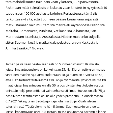
tätä mahdollisuutta näin päin vaan yllättäen juuri päinvastoin.
Riskimaan määritelmää siis ei laskettu vaan kiristettiin nykyisestä 10
tapaukseen 100 000 asukasta kohden. Periaatteessa tämä siis
tarkoittaa nyt sitä, että Suomeen pääsee kesäaikana sujuvasti
matkustamaan vain muutamista maista eli käytännössä Islannista,
Maltalta, Romaniasta, Puolasta, Vatikaanista, Albaniasta, San
Marinostam Israelista ja Australiasta. Näiden maidenko tulijoilla
sitten Suomen kesä ja matkailuala pelastuu, arvon Keskusta ja
Annika Saarikko? No way.
Tämän päiväiseen päätökseen asti on Suomeen voinut tulla maista,
joissa ilmaantuvuusluku on korkeintaan 25. Nyt Kiurun esityksen mukaan
vihreiden maiden raja-arvo pudotetaan 10. Ja huomion arvoista on se,
että EU:n tartuntatautivirasto ECDC on jo nyt määritellyt vihreiksi maiksi
maat joissa ilmaantuvuus on alle 50 ja positiivisten testitulosten osuus
enintään neljä prosenttia tai vaihtoehtoisesti ilmaantuvuus on alle 75 ja
positiivisten testitulosten osuus alle yhden prosentin. Talouselämässä
6.7.2021 Viking Linen tiedotusjohtaja Johanna Boijer-Svahnström
totesikin, että ”Tästä olemme hämillämme. Suomessakin on alueita,
joissa ilmaantuvuus on yli 10. Jostain, missä on Suomea parempi tilanne