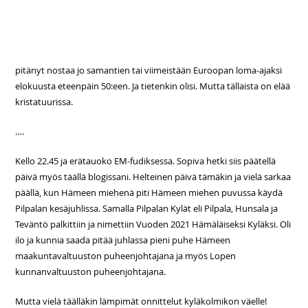
pitänyt nostaa jo samantien tai viimeistään Euroopan loma-ajaksi
elokuusta eteenpäin 50:een. Ja tietenkin olisi. Mutta tällaista on elää
kristatuurissa.
….
Kello 22.45 ja erätauoko EM-fudiksessa. Sopiva hetki siis päätellä
päivä myös täällä blogissani. Helteinen päivä tämäkin ja vielä sarkaa
päällä, kun Hämeen miehenä piti Hämeen miehen puvussa käydä
Pilpalan kesäjuhlissa. Samalla Pilpalan Kylät eli Pilpala, Hunsala ja
Teväntö palkittiin ja nimettiin Vuoden 2021 Hämäläiseksi Kyläksi. Oli
ilo ja kunnia saada pitää juhlassa pieni puhe Hämeen
maakuntavaltuuston puheenjohtajana ja myös Lopen
kunnanvaltuuston puheenjohtajana.
Mutta vielä täälläkin lämpimät onnittelut kyläkolmikon väelle!