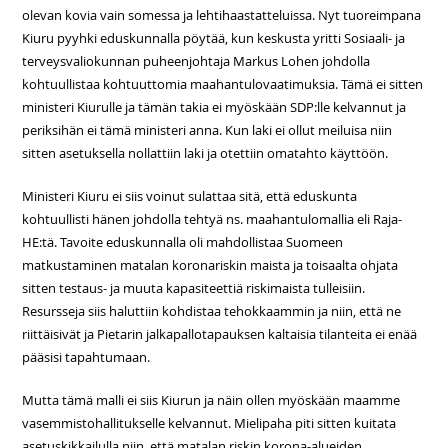
olevan kovia vain somessa ja lehtihaastatteluissa. Nyt tuoreimpana
Kiuru pyyhki eduskunnalla pöytää, kun keskusta yritti Sosiaali- ja
terveysvaliokunnan puheenjohtaja Markus Lohen johdolla
kohtuullistaa kohtuuttomia maahantulovaatimuksia. Tämä ei sitten
ministeri Kiurulle ja tämän takia ei myöskään SDP:lle kelvannut ja
periksihän ei tämä ministeri anna. Kun laki ei ollut meiluisa niin
sitten asetuksella nollattiin laki ja otettiin omatahto käyttöön.
Ministeri Kiuru ei siis voinut sulattaa sitä, että eduskunta
kohtuullisti hänen johdolla tehtyä ns. maahantulomallia eli Raja-
HE:tä. Tavoite eduskunnalla oli mahdollistaa Suomeen
matkustaminen matalan koronariskin maista ja toisaalta ohjata
sitten testaus- ja muuta kapasiteettiä riskimaista tulleisiin.
Resursseja siis haluttiin kohdistaa tehokkaammin ja niin, että ne
riittäisivät ja Pietarin jalkapallotapauksen kaltaisia tilanteita ei enää
pääsisi tapahtumaan.
Mutta tämä malli ei siis Kiurun ja näin ollen myöskään maamme
vasemmistohallitukselle kelvannut. Mielipaha piti sitten kuitata
asetuskikkailulla niin, että matalan riskin korona-alueiden