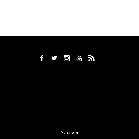
b
a
x
r
,
Avustaja