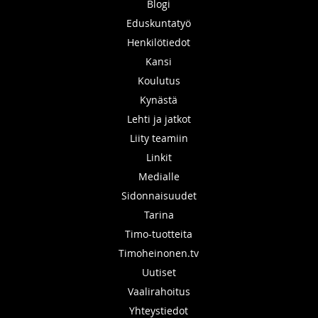
Blogi
Eduskuntatyö
Henkilötiedot
Kansi
Koulutus
Kynästä
Lehti ja jatkot
Liity teamiin
Linkit
Medialle
Sidonnaisuudet
Tarina
Timo-tuotteita
Timoheinonen.tv
Uutiset
Vaalirahoitus
Yhteystiedot