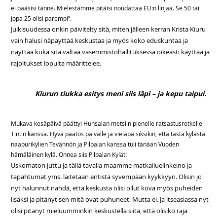
ei pääsisi tänne. Mielestämme pitäisi noudattaa EU:n linjaa. Se 50 tai
jopa 25 olisi parempi”.
Julkisuudessa onkin päivitelty sitä, miten jälleen kerran Krista Kiuru
vain halusi näpäyttää keskustaa ja myös koko eduskuntaa ja
näyttää kuka sitä valtaa vasemmistohallituksessa oikeasti käyttää ja
rajoitukset lopulta määrittelee.
Kiurun tiukka esitys meni siis läpi – ja kepu taipui.
Mukava kesäpäivä päättyi Hunsalan metsiin pienelle ratsastusretkelle
Tintin kanssa. Hyvä päätös päivälle ja vieläpä siksikin, että tästä kylästä
naapurikylien Tevännön ja Pilpalan kanssa tuli tänään Vuoden
hämäläinen kylä. Onnea siis Pilpalan Kylät!
Uskomaton juttu ja tällä tavalla maamme matkailuelinkeino ja
tapahtumat yms. laitetaan entistä syvempään kyykkyyn. Olisin jo
nyt halunnut nähdä, että keskusta olisi ollut kova myös puheiden
lisäksi ja pitänyt sen mitä ovat puhuneet. Mutta ei. Ja itseasiassa nyt
olisi
pitänyt mieluumminkin keskustella siitä, että olisiko raja