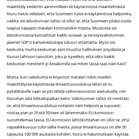
määrittely vedettiin äärimmilleen eli käytännössä määritelmästä
Kiuru halusi sellaisen, että Suomeen tuloa ei käytännössä helpoteta,
vaikka siis eduskunnan tahto oli ollut se, että Suomeen pitäisi voida
saapua vapaasti matalan koronariskin maista. Muutosta siis
eduskunnassa kannattivat kaikki sosiaali- ja terveysvaliokunnan
jäsenet SDP:n kansanedustajia lukuun ottamatta. Myös siis
keskusta, mutta keskustan ääni muuttui hallituksen pöydässä ja
Kiurun tahtoon taivuttiin. Joku jo kyselikin, että oliko kaikki
keskustan ministerit jo kesälomilla vai miten tässä taas näin kävi?
Mutta, kun valiokunta ei kirjannut matalan riskin maiden
määrittelyssä käytettävää ilmaantuvuuslukua lakiin eli ns.
pykälätasolle vaan se piti tehdä valtioneuvoston asetuksella, niin
Kiuruhan siitä kikkailupaikan keksi. Valiokunnan tahto oli nimittäin
se, että ilmaantuvuuslukua voitaisiin näin helposti ja sujuvasti
nostaa pian jo 25:stä 50:teen eli lähemmäksi EU-komission
suosittelemaa tasoa. EU-komission lähtökohtahan on ollut se, että
vapaaliikkuvuus tulisi sallia maista, joissa ilmaantuvuus on alle 50
tapausta 100 000 asukasta kohden. Kiuru ei halunnutkaan käyttää