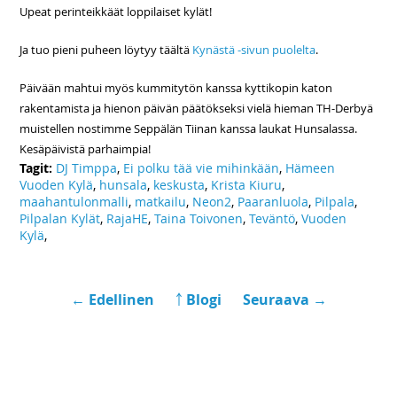
Upeat perinteikkäät loppilaiset kylät!
Ja tuo pieni puheen löytyy täältä
Kynästä -sivun puolelta
.
Päivään mahtui myös kummitytön kanssa kyttikopin katon
rakentamista ja hienon päivän päätökseksi vielä hieman TH-Derbyä
muistellen nostimme Seppälän Tiinan kanssa laukat Hunsalassa.
Kesäpäivistä parhaimpia!
Tagit:
DJ Timppa
,
Ei polku tää vie mihinkään
,
Hämeen
Vuoden Kylä
,
hunsala
,
keskusta
,
Krista Kiuru
,
maahantulonmalli
,
matkailu
,
Neon2
,
Paaranluola
,
Pilpala
,
Pilpalan Kylät
,
RajaHE
,
Taina Toivonen
,
Teväntö
,
Vuoden
Kylä
,
← Edellinen
￪ Blogi
Seuraava →