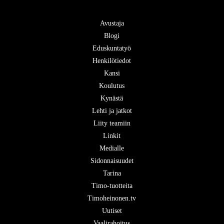
Avustaja
Blogi
Eduskuntatyö
Henkilötiedot
Kansi
Koulutus
Kynästä
Lehti ja jatkot
Liity teamiin
Linkit
Medialle
Sidonnaisuudet
Tarina
Timo-tuotteita
Timoheinonen.tv
Uutiset
Vaalirahoitus