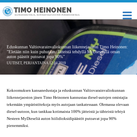
TIMO HEINONEN
KANSANEDUSTAJA, KUNNANVALTUUSTON PUHEENJOHTAJA
Eduskunnan Valtiovarainvaliokunnan liikennejaoston Timo Heinonen:
”Eletään niin kuin puhutaan. Jätteistä tehdyllä MyDieselillä oman
auton päästöt putoavat jopa 90%”
UUTISET
,
PERJANTAINA 12.04.2019
Kokoomuksen kansanedustaja ja eduskunnan Valtiovarainvaliokunnan
liikennejaoston jäsen Timo Heinonen kannustaa diesel-autojen omistajia
tekemään ympäristötekoja myös autojaan tankatessaan. Olemassa olevaan
diesel-autoon, kun tankkaa kotimaista 100% jätteistä ja tähteistä tehtyä
Nesteen MyDieseliä auton hiilidioksidipäästöt putoavat jopa 90%
pienemmiksi.