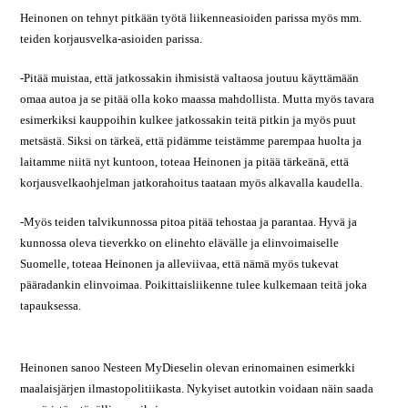
Heinonen on tehnyt pitkään työtä liikenneasioiden parissa myös mm.
teiden korjausvelka-asioiden parissa.
-Pitää muistaa, että jatkossakin ihmisistä valtaosa joutuu käyttämään
omaa autoa ja se pitää olla koko maassa mahdollista. Mutta myös tavara
esimerkiksi kauppoihin kulkee jatkossakin teitä pitkin ja myös puut
metsästä. Siksi on tärkeä, että pidämme teistämme parempaa huolta ja
laitamme niitä nyt kuntoon, toteaa Heinonen ja pitää tärkeänä, että
korjausvelkaohjelman jatkorahoitus taataan myös alkavalla kaudella.
-Myös teiden talvikunnossa pitoa pitää tehostaa ja parantaa. Hyvä ja
kunnossa oleva tieverkko on elinehto elävälle ja elinvoimaiselle
Suomelle, toteaa Heinonen ja alleviivaa, että nämä myös tukevat
pääradankin elinvoimaa. Poikittaisliikenne tulee kulkemaan teitä joka
tapauksessa.
Heinonen sanoo Nesteen MyDieselin olevan erinomainen esimerkki
maalaisjärjen ilmastopolitiikasta. Nykyiset autotkin voidaan näin saada