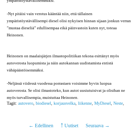
ympäristöystävällisemmiksi.
-Nyt pitäisi vain verotus kääntää niin, että tällainen
ympäristöystävällisempi diesel olisi nykyisen hinnan sijaan jonkun verran
”mustaa dieseliä” edullisempaa eikä päinvastoin kuten nyt, toteaa
Heinonen.
Heinonen on maalaisjärjen ilmastopolitiikan tekona esittänyt myös
autoverosta luopumista ja näin autokannan uudistamista entistä
vähäpäästöisemmäksi.
-Neljässä viidessä vuodessa porrastaen voisimme hyvin luopua
autoverosta. Se olisi ilmastoteko, kun autot uusiutuisivat ja olisihan ne
myös turvallisempia, muistuttaa Heinonen.
Tagit:
autovero
,
biodiesel
,
korjausvelka
,
liikenne
,
MyDiesel
,
Neste
,
← Edellinen
￪ Uutiset
Seuraava →