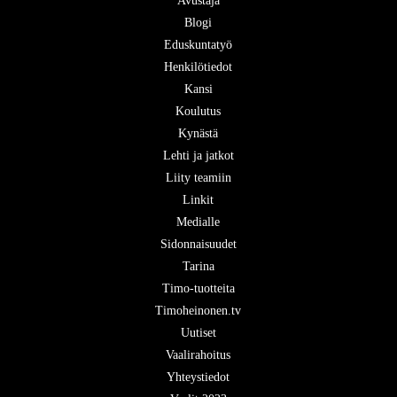
Avustaja
Blogi
Eduskuntatyö
Henkilötiedot
Kansi
Koulutus
Kynästä
Lehti ja jatkot
Liity teamiin
Linkit
Medialle
Sidonnaisuudet
Tarina
Timo-tuotteita
Timoheinonen.tv
Uutiset
Vaalirahoitus
Yhteystiedot