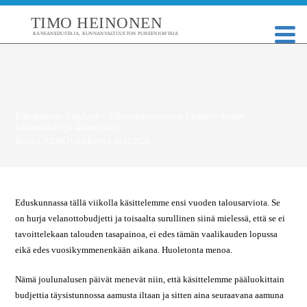
TIMO HEINONEN
KANSANEDUSTAJA, KUNNANVALTUUSTON PUHEENJOHTAJA
Eduskunnan lisäyksiä – Valtiontalousarvion käsittely etenee
keskusteluin ja äänestyksin
BLOGI
,
KESKIVIIKKONA 16.12.2020
Eduskunnassa tällä viikolla käsittelemme ensi vuoden talousarviota. Se
on hurja velanottobudjetti ja toisaalta surullinen siinä mielessä, että se ei
tavoittelekaan talouden tasapainoa, ei edes tämän vaalikauden lopussa
eikä edes vuosikymmenenkään aikana. Huoletonta menoa.
Nämä joulunalusen päivät menevät niin, että käsittelemme pääluokittain
budjettia täysistunnossa aamusta iltaan ja sitten aina seuraavana aamuna