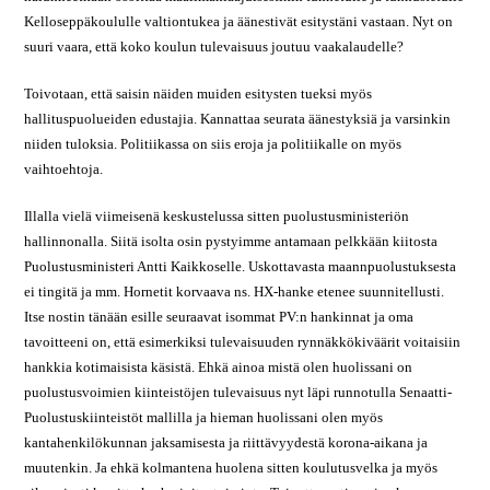
Kelloseppäkoululle valtiontukea ja äänestivät esitystäni vastaan. Nyt on
suuri vaara, että koko koulun tulevaisuus joutuu vaakalaudelle?
Toivotaan, että saisin näiden muiden esitysten tueksi myös
hallituspuolueiden edustajia. Kannattaa seurata äänestyksiä ja varsinkin
niiden tuloksia. Politiikassa on siis eroja ja politiikalle on myös
vaihtoehtoja.
Illalla vielä viimeisenä keskustelussa sitten puolustusministeriön
hallinnonalla. Siitä isolta osin pystyimme antamaan pelkkään kiitosta
Puolustusministeri Antti Kaikkoselle. Uskottavasta maannpuolustuksesta
ei tingitä ja mm. Hornetit korvaava ns. HX-hanke etenee suunnitellusti.
Itse nostin tänään esille seuraavat isommat PV:n hankinnat ja oma
tavoitteeni on, että esimerkiksi tulevaisuuden rynnäkkökiväärit voitaisiin
hankkia kotimaisista käsistä. Ehkä ainoa mistä olen huolissani on
puolustusvoimien kiinteistöjen tulevaisuus nyt läpi runnotulla Senaatti-
Puolustuskiinteistöt mallilla ja hieman huolissani olen myös
kantahenkilökunnan jaksamisesta ja riittävyydestä korona-aikana ja
muutenkin. Ja ehkä kolmantena huolena sitten koulutusvelka ja myös