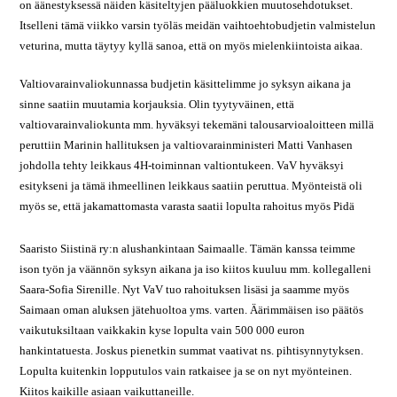
on äänestyksessä näiden käsiteltyjen pääluokkien muutosehdotukset.
Itselleni tämä viikko varsin työläs meidän vaihtoehtobudjetin valmistelun
veturina, mutta täytyy kyllä sanoa, että on myös mielenkiintoista aikaa.
Valtiovarainvaliokunnassa budjetin käsittelimme jo syksyn aikana ja
sinne saatiin muutamia korjauksia. Olin tyytyväinen, että
valtiovarainvaliokunta mm. hyväksyi tekemäni talousarvioaloitteen millä
peruttiin Marinin hallituksen ja valtiovarainministeri Matti Vanhasen
johdolla tehty leikkaus 4H-toiminnan valtiontukeen. VaV hyväksyi
esitykseni ja tämä ihmeellinen leikkaus saatiin peruttua. Myönteistä oli
myös se, että jakamattomasta varasta saatii lopulta rahoitus myös
Pidä
Saaristo Siistinä ry:n alushankintaan Saimaalle. Tämän kanssa teimme
ison työn ja väännön syksyn aikana ja iso kiitos kuuluu mm. kollegalleni
Saara-Sofia Sirenille. Nyt VaV tuo rahoituksen lisäsi ja saamme myös
Saimaan oman aluksen jätehuoltoa yms. varten. Äärimmäisen iso päätös
vaikutuksiltaan vaikkakin kyse lopulta vain 500 000 euron
hankintatuesta. Joskus pienetkin summat vaativat ns. pihtisynnytyksen.
Lopulta kuitenkin lopputulos vain ratkaisee ja se on nyt myönteinen.
Kiitos kaikille asiaan vaikuttaneille.