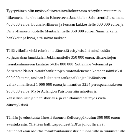
Tyytyväinen olin myös valtiovarainvaliokunnassa tehtyihin muutamiin
liikennehankerahoituksiin Hämeeseen. Janakkalan Saloistentielle saimme
400 000 euroa, Lounais-Hämeen ja Forssan kakkostielle 600 000 euroa ja
Päijät-Hämeen puolelle Mäntsäläntielle 350 000 euroa. Nämä tärkeitä
hankkeita ja hyvä, että saivat mukaan.
Tällä viikolla vielä eduskunta äänestää esityksistäni missä esitän
korjausrahaa Janakkalan Jokimaantielle 350 000 euroa, riista-aitojen
lisärakentamiseen kantatie 54:lle 800 000, Sotiemme Veteraanit ja
Sotiemme Naiset -varainhankintojen tuotonaleneman kompensoimiseksi 1
000 000 euroa, raskaan liikenteen taukopaikkojen lisäämiseen
valtakunnallisesti 1 000 000 euroa ja maantien 3254 perusparannukseen
900 000 euroa. Myös Aulangon Puistometsän rahoitus ja
kansallispuistojen peruskorjaus- ja kehittämisrahat myös vielä
äänestyksissä.
Tänään jo eduskunta äänesti Suomen Kelloseppäkoulun 300 000 euron
avustuksesta. Yllättäen hallituspuolueet SDP:n johdolla eivät
halunneetkaan osoittaa maailmanlaajuisestikin tunnetulle ja tunnustetulle