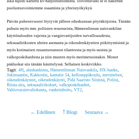
aika rajusti karsittu kv-harjoitustoiminta. Toivottavasti se ei nakerran
puolustusvoimiemme osaamista ja yhteistyökykyä.
Päivän puheenvuorot löytyvät jälleen eduskunnan pöytäkirjoista. Tänään
puhuin myös mm. poliisien resursseista, Hämeenlinnan naisvankilan
käyttötalouden vajeista ja vanginvartijoiden turvallisuudesta,
seksuaalirikosten uhrien asemasta ja oikeudenkäyntien pitkittymisistä ja
myös kotimaisen ruuantuotannon tilanteesta ja myös susista ja
valkoposkihanhista ja niin muuten myös merimetsoistakin. Monet
pääluokat siis tänään käsittelyssä. Sellainen keskiviikko.
Tagit:
4H
,
alushankinta
,
Hämeenlinnan Naisvankila
,
HX-hanke
,
Jokimaantie
,
Kakkostie
,
kantatie 54
,
kelloseppäkoulu
,
merimetsot
,
oikeudenkäynnit
,
oikeudenkäynti
,
Pidä Saaristo Siistinä
,
Poliisi
,
Riista-aita
,
seksuaalirikokset
,
valkoposkihanhet
,
Valtiovarainvaliokunta
,
vankeinhoito
,
VT2
,
← Edellinen
￪ Blogi
Seuraava →